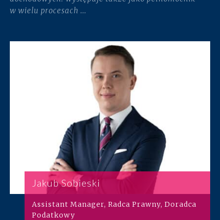
w wielu procesach ...
Jakub Sobieski
Assistant Manager, Radca Prawny, Doradca
Podatkowy