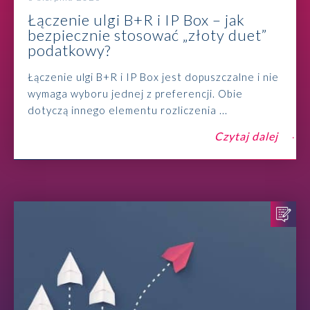
Łączenie ulgi B+R i IP Box – jak
bezpiecznie stosować „złoty duet”
podatkowy?
Łączenie ulgi B+R i IP Box jest dopuszczalne i nie
wymaga wyboru jednej z preferencji. Obie
dotyczą innego elementu rozliczenia ...
Czytaj dalej