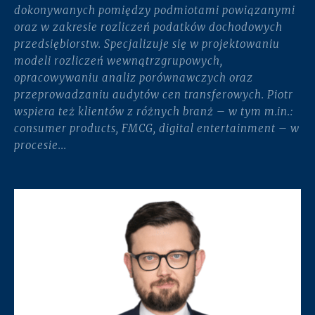
dokonywanych pomiędzy podmiotami powiązanymi
oraz w zakresie rozliczeń podatków dochodowych
przedsiębiorstw. Specjalizuje się w projektowaniu
modeli rozliczeń wewnątrzgrupowych,
opracowywaniu analiz porównawczych oraz
przeprowadzaniu audytów cen transferowych. Piotr
wspiera też klientów z różnych branż – w tym m.in.:
consumer products, FMCG, digital entertainment – w
procesie...