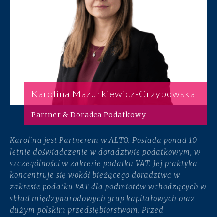
Karolina Mazurkiewicz-Grzybowska
Partner & Doradca Podatkowy
Karolina jest Partnerem w ALTO. Posiada ponad 10-
letnie doświadczenie w doradztwie podatkowym, w
szczególności w zakresie podatku VAT. Jej praktyka
koncentruje się wokół bieżącego doradztwa w
zakresie podatku VAT dla podmiotów wchodzących w
skład międzynarodowych grup kapitałowych oraz
dużym polskim przedsiębiorstwom. Przed