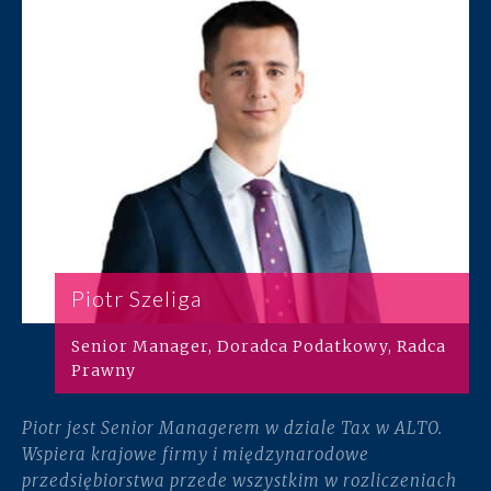
Piotr Szeliga
Senior Manager, Doradca Podatkowy, Radca
Prawny
Piotr jest Senior Managerem w dziale Tax w ALTO.
Wspiera krajowe firmy i międzynarodowe
przedsiębiorstwa przede wszystkim w rozliczeniach