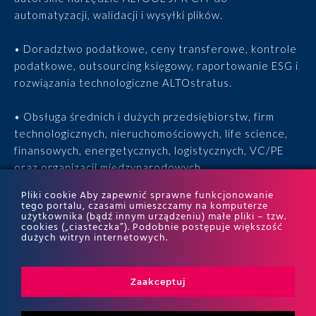
automatyzacji, walidacji i wysyłki plików.
• Doradztwo podatkowe, ceny transferowe, kontrole
podatkowe, outsourcing księgowy, raportowanie ESG i
rozwiązania technologiczne ALTOstratus.
• Obsługa średnich i dużych przedsiębiorstw, firm
technologicznych, nieruchomościowych, life science,
finansowych, energetycznych, logistycznych, VC/PE
oraz organizacji międzynarodowych.
Pliki cookie Aby zapewnić sprawne funkcjonowanie
• 15 lat doświadczenia, 170 ekspertów, tysiące
tego portalu, czasami umieszczamy na komputerze
użytkownika (bądź innym urządzeniu) małe pliki – tzw.
zrealizowanych projektów i wyróżnienia w rankingach
cookies („ciasteczka”). Podobnie postępuje większość
ITR World Tax i ITR World TP.
dużych witryn internetowych.
Zaakceptuj