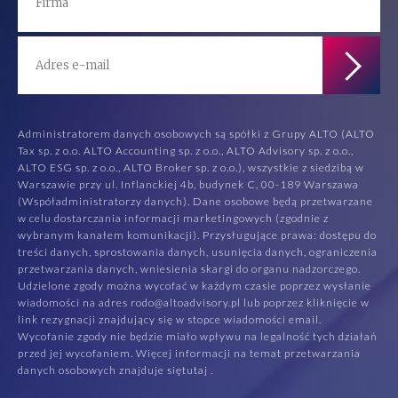
Administratorem danych osobowych są spółki z Grupy ALTO (ALTO
Tax sp. z o.o. ALTO Accounting sp. z o.o., ALTO Advisory sp. z o.o.,
ALTO ESG sp. z o.o., ALTO Broker sp. z o.o.), wszystkie z siedzibą w
Warszawie przy ul. Inflanckiej 4b, budynek C, 00-189 Warszawa
(Współadministratorzy danych). Dane osobowe będą przetwarzane
w celu dostarczania informacji marketingowych (zgodnie z
wybranym kanałem komunikacji). Przysługujące prawa: dostępu do
treści danych, sprostowania danych, usunięcia danych, ograniczenia
przetwarzania danych, wniesienia skargi do organu nadzorczego.
Udzielone zgody można wycofać w każdym czasie poprzez wysłanie
wiadomości na adres rodo@altoadvisory.pl lub poprzez kliknięcie w
link rezygnacji znajdujący się w stopce wiadomości email.
Wycofanie zgody nie będzie miało wpływu na legalność tych działań
przed jej wycofaniem. Więcej informacji na temat przetwarzania
danych osobowych znajduje się
tutaj
.