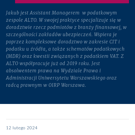
Jakub jest Assistant Managerem w podatkowym
zespole ALTO. W swojej praktyce specjalizuje się w
doradztwie rzecz podmiotów z branży finansowej, w
szczególności zakładów ubezpieczeń. Wspiera je
poprzez kompleksowe doradztwo w zakresie CIT i
podatku u źródła, a także schematów podatkowych
(MDR) oraz kwestii związanych z podatkiem VAT. Z
ALTO współpracuje już od 2019 roku. Jest
absolwentem prawa na Wydziale Prawa i
Administracji Uniwersytetu Warszawskiego oraz
radcą prawnym w OIRP Warszawa.
12 lutego 2024