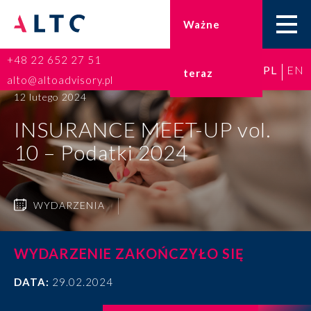
Ważne
+48 22 652 27 51
PL
EN
teraz
Home
alto@altoadvisory.pl
12 lutego 2024
Doradztwo podatkowe
INSURANCE MEET-UP vol.
10 – Podatki 2024
Księgowość
Kadry i płace
WYDARZENIA
ESG
WYDARZENIE ZAKOŃCZYŁO SIĘ
Broker ubezpieczeniowy
DATA:
29.02.2024
Prawo karne dla biznesu