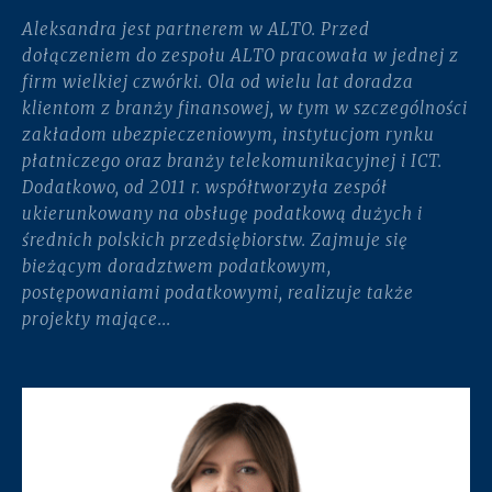
Aleksandra jest partnerem w ALTO. Przed
dołączeniem do zespołu ALTO pracowała w jednej z
firm wielkiej czwórki. Ola od wielu lat doradza
klientom z branży finansowej, w tym w szczególności
zakładom ubezpieczeniowym, instytucjom rynku
płatniczego oraz branży telekomunikacyjnej i ICT.
Dodatkowo, od 2011 r. współtworzyła zespół
ukierunkowany na obsługę podatkową dużych i
średnich polskich przedsiębiorstw. Zajmuje się
bieżącym doradztwem podatkowym,
postępowaniami podatkowymi, realizuje także
projekty mające...