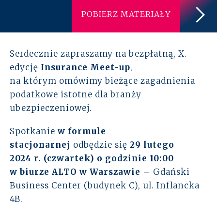
POBIERZ MATERIAŁY
Rozwiązania
Zespół
Serdecznie zapraszamy na bezpłatną, X.
Dołącz do nas
edycję
Insurance
Meet-up
,
na którym omówimy bieżące zagadnienia
Dlaczego ALTO
podatkowe istotne dla branży
ubezpieczeniowej.
Case studies
Spotkanie
w formule
Baza wiedzy
stacjonarnej
odbędzie się
29 lutego
2024 r.
(czwartek)
o godzinie 10:00
ALTOstratus
w biurze ALTO w Warszawie
– Gdański
Business Center (budynek C), ul. Inflancka
Kontakt
4B.