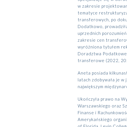
w zakresie projektowa
Zabezpieczenie osób zarządzających
tematyce restrukturyza
EKSPERCI
transferowych, po dok
Programy pracownicze
Dodatkowo, prowadziła
uprzednich porozumień
zakresie cen transfer
wyróżniona tytułem r
Doradztwa Podatkowego
transferowe (2022, 20
Paweł Fałkowski
Managing Partner, Accounting
Aneta posiada kilkuna
latach zdobywała je w j
Wszyscy
największym międzynar
Ukończyła prawo na Wyd
Warszawskiego oraz Sz
Finanse i Rachunkowoś
Amerykańskiego organi
of Florida, Levin Colleg