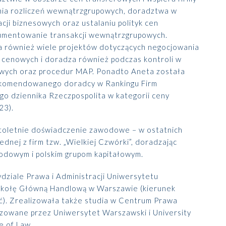
Prawo karne dla biznesu
nia rozliczeń wewnątrzgrupowych, doradztwa w
cji biznesowych oraz ustalaniu polityk cen
CASE STUDIES
umentowanie transakcji wewnątrzgrupowych.
 również wiele projektów dotyczących negocjowania
Spór o rozliczenie strat po
 cenowych i doradza również podczas kontroli w
reorganizacji grupy –
pełe...
owych oraz procedur MAP.
Ponadto Aneta została
ekomendowanego doradcy w Rankingu Firm
 dziennika Rzeczpospolita w kategorii ceny
ALTOOL JPK CIT –
23).
pomoc w raportowaniu
mimo ograniczeń ...
stoletnie doświadczenie zawodowe – w ostatnich
ednej z firm tzw. „Wielkiej Czwórki”, doradzając
Więcej
odowym i polskim grupom kapitałowym.
ziale Prawa i Administracji Uniwersytetu
kołę Główną Handlową w Warszawie (kierunek
ć). Zrealizowała także studia w Centrum Prawa
zowane przez Uniwersytet Warszawski i University
e of Law.