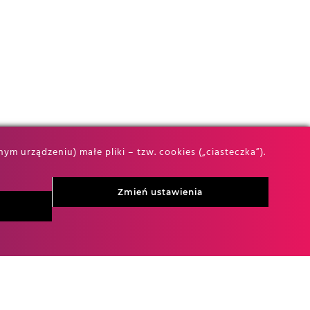
 urządzeniu) małe pliki – tzw. cookies („ciasteczka”).
Zmień ustawienia