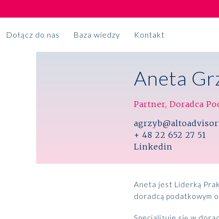
Dołącz do nas
Baza wiedzy
Kontakt
Aneta Gr
Księgowość
NA CZASIE
Outsourcing księgowy
Partner, Doradca P
Premiera Raportu
agrzyb@altoadvisor
Usługi sekretariatu korporacyjnego
Made in Poland
+ 48 22 652 27 51
Linkedin
Projekty księgowe
2024
Aneta jest Liderką Pr
Broker ubezpieczeniowy
doradcą podatkowym o
Więcej
Rozwiązania dla firm
Specjalizuje się w dor