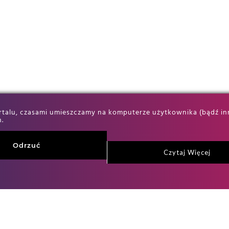
alu, czasami umieszczamy na komputerze użytkownika (bądź innym
.
Odrzuć
Czytaj Więcej
Więcej o mnie