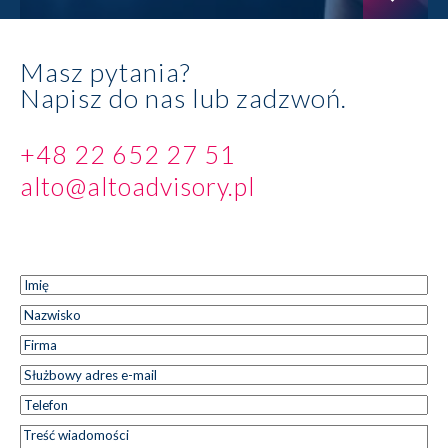
Masz pytania?
Napisz do nas lub zadzwoń.
+48 22 652 27 51
alto@altoadvisory.pl
Imię
*
Imię
Nazwisko
*
Nazwisko
Firma
*
Służbowy
*
adres e-
Telefon
*
mail
Treść
*