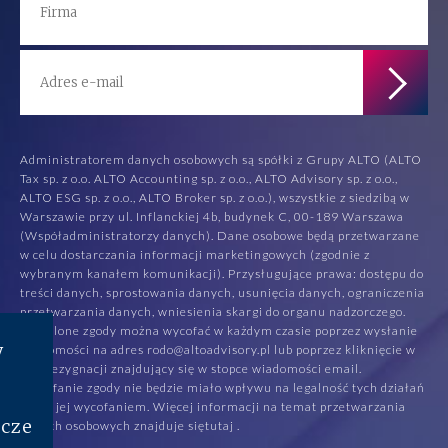
Administratorem danych osobowych są spółki z Grupy ALTO (ALTO
Tax sp. z o.o. ALTO Accounting sp. z o.o., ALTO Advisory sp. z o.o.,
ALTO ESG sp. z o.o., ALTO Broker sp. z o.o.), wszystkie z siedzibą w
Warszawie przy ul. Inflanckiej 4b, budynek C, 00-189 Warszawa
(Współadministratorzy danych). Dane osobowe będą przetwarzane
w celu dostarczania informacji marketingowych (zgodnie z
wybranym kanałem komunikacji). Przysługujące prawa: dostępu do
treści danych, sprostowania danych, usunięcia danych, ograniczenia
przetwarzania danych, wniesienia skargi do organu nadzorczego.
Udzielone zgody można wycofać w każdym czasie poprzez wysłanie
y
wiadomości na adres rodo@altoadvisory.pl lub poprzez kliknięcie w
link rezygnacji znajdujący się w stopce wiadomości email.
Wycofanie zgody nie będzie miało wpływu na legalność tych działań
przed jej wycofaniem. Więcej informacji na temat przetwarzania
cze
danych osobowych znajduje się
tutaj
.