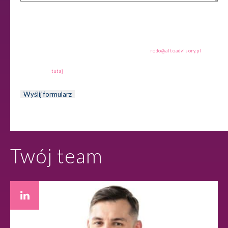
Administratorem danych osobowych są spółki z Grupy ALTO (ALTO Tax sp. z o.o.
ALTO Accounting sp. z o.o., ALTO Advisory sp. z o.o., ALTO ESG sp. z o.o., ALTO
Broker sp. z o.o.), wszystkie z siedzibą w Warszawie przy ul. Inflanckiej 4b,
budynek C, 00-189 Warszawa (Współadministratorzy danych). Dane osobowe będą
przetwarzane w celu dostarczania informacji marketingowych (zgodnie z
wybranym kanałem komunikacji). Przysługujące prawa: dostępu do treści danych,
sprostowania danych, usunięcia danych, ograniczenia przetwarzania danych,
wniesienia skargi do organu nadzorczego. Udzielone zgody można wycofać w
każdym czasie poprzez wysłanie wiadomości na adres
rodo@altoadvisory.pl
lub
poprzez kliknięcie w link rezygnacji znajdujący się w stopce wiadomości email.
Wycofanie zgody nie będzie miało wpływu na legalność tych działań przed jej
wycofaniem. Więcej informacji na temat przetwarzania danych osobowych
znajduje się
tutaj
.
Twój team