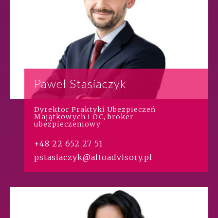
Paweł Stasiaczyk
Dyrektor Praktyki Ubezpieczeń
Majątkowych i OC, broker
ubezpieczeniowy
+48 22 652 27 51
pstasiaczyk@altoadvisory.pl