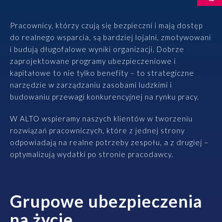
Rozwiązania
Pracownicy, którzy czują się bezpieczni i mają dostęp
do realnego wsparcia, są bardziej lojalni, zmotywowani
Zespół
i budują długofalowe wyniki organizacji. Dobrze
zaprojektowane programy ubezpieczeniowe i
Dołącz do nas
kapitałowe to nie tylko benefity – to strategiczne
narzędzie w zarządzaniu zasobami ludzkimi i
Dlaczego ALTO
budowaniu przewagi konkurencyjnej na rynku pracy.
W ALTO wspieramy naszych klientów w tworzeniu
Case studies
rozwiązań pracowniczych, które z jednej strony
odpowiadają na realne potrzeby zespołu, a z drugiej –
Baza wiedzy
optymalizują wydatki po stronie pracodawcy.
ALTOstratus
Grupowe ubezpieczenia
Kontakt
na życie