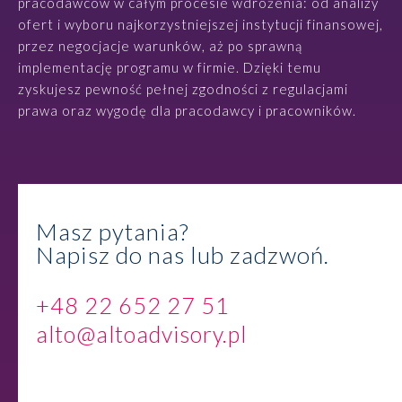
pracodawców w całym procesie wdrożenia: od analizy
ofert i wyboru najkorzystniejszej instytucji finansowej,
przez negocjacje warunków, aż po sprawną
implementację programu w firmie. Dzięki temu
zyskujesz pewność pełnej zgodności z regulacjami
prawa oraz wygodę dla pracodawcy i pracowników.
Masz pytania?
Napisz do nas lub zadzwoń.
+48 22 652 27 51
alto@altoadvisory.pl