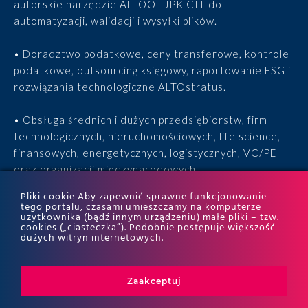
autorskie narzędzie ALTOOL JPK CIT do
automatyzacji, walidacji i wysyłki plików.
• Doradztwo podatkowe, ceny transferowe, kontrole
podatkowe, outsourcing księgowy, raportowanie ESG i
rozwiązania technologiczne ALTOstratus.
• Obsługa średnich i dużych przedsiębiorstw, firm
technologicznych, nieruchomościowych, life science,
finansowych, energetycznych, logistycznych, VC/PE
oraz organizacji międzynarodowych.
Pliki cookie Aby zapewnić sprawne funkcjonowanie
• 15 lat doświadczenia, 170 ekspertów, tysiące
tego portalu, czasami umieszczamy na komputerze
użytkownika (bądź innym urządzeniu) małe pliki – tzw.
zrealizowanych projektów i wyróżnienia w rankingach
cookies („ciasteczka”). Podobnie postępuje większość
ITR World Tax i ITR World TP.
dużych witryn internetowych.
Zaakceptuj