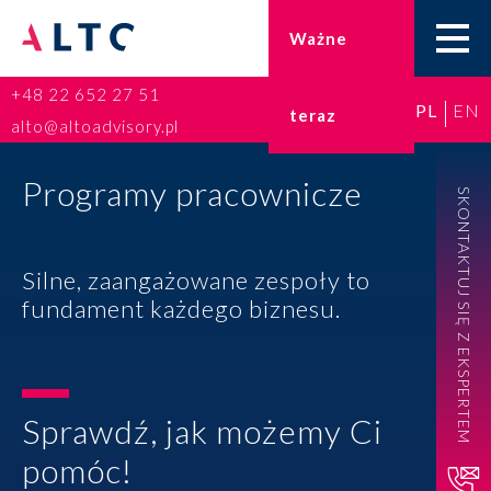
Ważne
+48 22 652 27 51
PL
EN
teraz
Home
alto@altoadvisory.pl
Doradztwo podatkowe
Programy pracownicze
SKONTAKTUJ SIĘ Z EKSPERTEM
Księgowość
Silne, zaangażowane zespoły to
Kadry i płace
fundament każdego biznesu.
ESG
Broker ubezpieczeniowy
Sprawdź, jak możemy Ci
pomóc!
Prawo karne dla biznesu