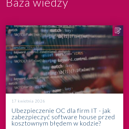
Baza wiedzy
17 kwietnia 2026
Ubezpieczenie OC dla firm IT - jak
zabezpieczyć software house przed
kosztownym błędem w kodzie?