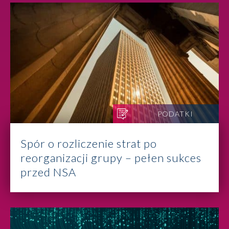
PODATKI
Spór o rozliczenie strat po
reorganizacji grupy – pełen sukces
przed NSA