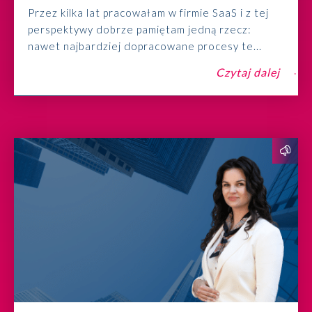
Przez kilka lat pracowałam w firmie SaaS i z tej
perspektywy dobrze pamiętam jedną rzecz:
nawet najbardziej dopracowane procesy te...
Czytaj dalej