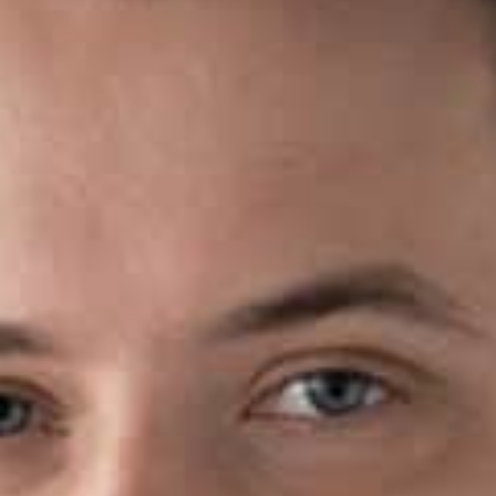
Rozwiązania
Zespół
Dołącz do nas
Dlaczego ALTO
Case studies
Baza wiedzy
ALTOstratus
Kontakt