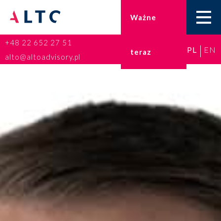
Ważne
+48 22 652 27 51
PL
EN
teraz
Home
alto@altoadvisory.pl
Doradztwo podatkowe
Księgowość
Kadry i płace
ESG
Broker ubezpieczeniowy
Prawo karne dla biznesu