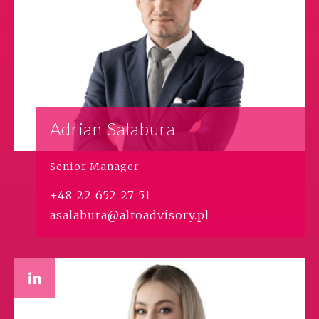
Adrian Salabura
Senior Manager
+48 22 652 27 51
asalabura@altoadvisory.pl