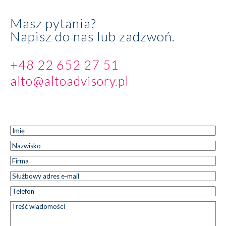
Masz pytania?
Napisz do nas lub zadzwoń.
+48 22 652 27 51
alto@altoadvisory.pl
Imię
*
Imię
Nazwisko
*
Nazwisko
Firma
*
Służbowy
*
adres e-
Telefon
*
mail
Treść
*
wiadomości