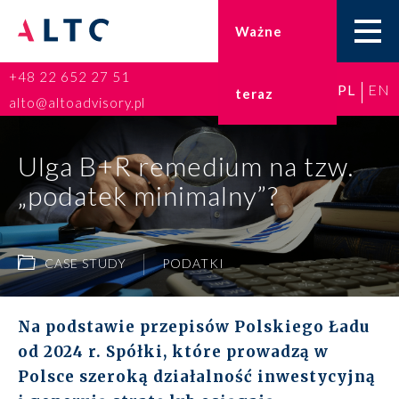
Ważne
+48 22 652 27 51
PL
EN
teraz
Home
alto@altoadvisory.pl
Doradztwo podatkowe
Ulga B+R remedium na tzw.
„podatek minimalny”?
Księgowość
Kadry i płace
CASE STUDY
PODATKI
ESG
Na podstawie przepisów Polskiego Ładu
Broker ubezpieczeniowy
od 2024 r. Spółki, które prowadzą w
Polsce szeroką działalność inwestycyjną
Prawo karne dla biznesu