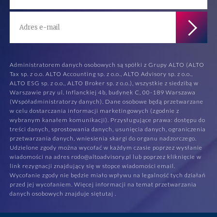
Administratorem danych osobowych są spółki z Grupy ALTO (ALTO
Tax sp. z o.o. ALTO Accounting sp. z o.o., ALTO Advisory sp. z o.o.,
ALTO ESG sp. z o.o., ALTO Broker sp. z o.o.), wszystkie z siedzibą w
Warszawie przy ul. Inflanckiej 4b, budynek C, 00-189 Warszawa
(Współadministratorzy danych). Dane osobowe będą przetwarzane
w celu dostarczania informacji marketingowych (zgodnie z
wybranym kanałem komunikacji). Przysługujące prawa: dostępu do
treści danych, sprostowania danych, usunięcia danych, ograniczenia
przetwarzania danych, wniesienia skargi do organu nadzorczego.
Udzielone zgody można wycofać w każdym czasie poprzez wysłanie
wiadomości na adres rodo@altoadvisory.pl lub poprzez kliknięcie w
link rezygnacji znajdujący się w stopce wiadomości email.
Wycofanie zgody nie będzie miało wpływu na legalność tych działań
przed jej wycofaniem. Więcej informacji na temat przetwarzania
danych osobowych znajduje się
tutaj
.