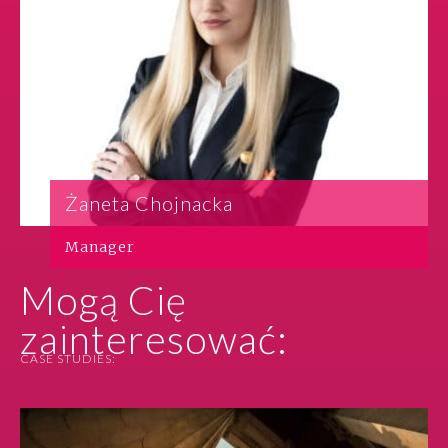
Żaneta Chojnacka
Manager
Mogą Cię
zainteresować:
CASE STUDIES: