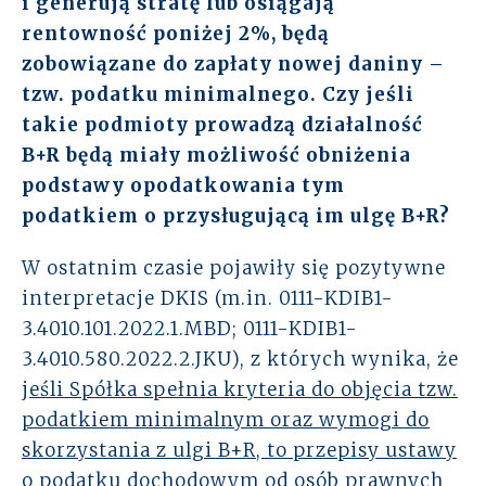
i generują stratę lub osiągają
rentowność poniżej 2%, będą
Rozwiązania
zobowiązane do zapłaty nowej daniny –
Zespół
tzw. podatku minimalnego. Czy jeśli
takie podmioty prowadzą działalność
Dołącz do nas
B+R będą miały możliwość obniżenia
podstawy opodatkowania tym
Dlaczego ALTO
podatkiem o przysługującą im ulgę B+R?
Case studies
W ostatnim czasie pojawiły się pozytywne
interpretacje DKIS (m.in. 0111-KDIB1-
Baza wiedzy
3.4010.101.2022.1.MBD; 0111-KDIB1-
3.4010.580.2022.2.JKU), z których wynika, że
ALTOstratus
j
eśli Spółka spełnia kryteria do objęcia tzw.
podatkiem minimalnym oraz wymogi do
Kontakt
skorzystania z ulgi B+R, to przepisy ustawy
o podatku dochodowym od osób prawnych