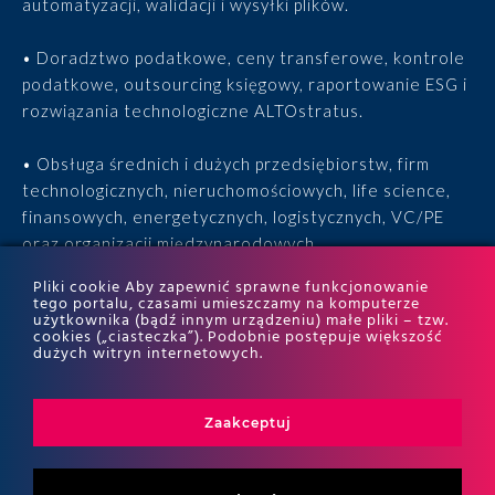
automatyzacji, walidacji i wysyłki plików.
• Doradztwo podatkowe, ceny transferowe, kontrole
podatkowe, outsourcing księgowy, raportowanie ESG i
rozwiązania technologiczne ALTOstratus.
• Obsługa średnich i dużych przedsiębiorstw, firm
technologicznych, nieruchomościowych, life science,
finansowych, energetycznych, logistycznych, VC/PE
oraz organizacji międzynarodowych.
Pliki cookie Aby zapewnić sprawne funkcjonowanie
• 15 lat doświadczenia, 170 ekspertów, tysiące
tego portalu, czasami umieszczamy na komputerze
użytkownika (bądź innym urządzeniu) małe pliki – tzw.
zrealizowanych projektów i wyróżnienia w rankingach
cookies („ciasteczka”). Podobnie postępuje większość
ITR World Tax i ITR World TP.
dużych witryn internetowych.
Zaakceptuj