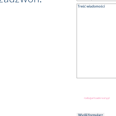
adres e-
Treść
*
mail
wiadomości
Administratorem danych osobowy
Advisory sp. z o.o., ALTO ESG sp
Inflanckiej 4b, budynek C, 00-
celu dostarczania informacji m
dostępu do treści danych, spros
skargi do organu nadzorczego. 
adres
rodo@altoadvisory.pl
lub 
Wycofanie zgody nie będzie mia
temat przetwarzania danych os