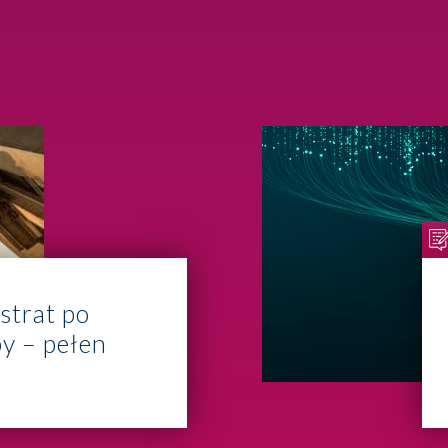
 strat po
py – pełen