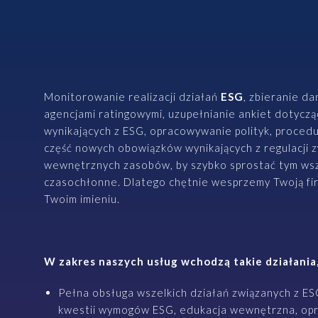
Zabezpieczenie osób zarządzających
EKSPERCI
Programy pracownicze
Monitorowanie realizacji działań
ESG
, zbieranie d
agencjami ratingowymi, uzupełnianie ankiet dotycz
wynikających z ESG, opracowywanie polityk, procedu
część nowych obowiązków wynikających z regulacji z
wewnętrznych zasobów, by szybko sprostać tym ws
Paweł Fałkowski
Managing Partner, Accounting
czasochłonne. Dlatego chętnie wesprzemy Twoją fi
Twoim imieniu.
Wszyscy
W zakres naszych usług wchodzą takie działania,
Pełna obsługa wszelkich działań związanych z ES
kwestii wymogów ESG, edukacja wewnętrzna, opra