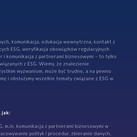
Prawo karne dla biznesu
CASE STUDIES
Spór o rozliczenie strat po
reorganizacji grupy –
anych, komunikacja, edukacja wewnętrzna, kontakt z
pełe...
ących ESG, weryfikacja obowiązków regulacyjnych
r i komunikacja z partnerami biznesowymi – to tylko
ALTOOL JPK CIT –
wiązanych z ESG. Wiemy, że znalezienie
pomoc w raportowaniu
zystkim wyzwaniom, może być trudne, a na pewno
mimo ograniczeń ...
rmę i obsłużymy wszelkie tematy związane z ESG w
Więcej
 jak:
G, m.in. komunikacja z partnerami biznesowymi w
cowywanie polityk i procedur, zbieranie danych,