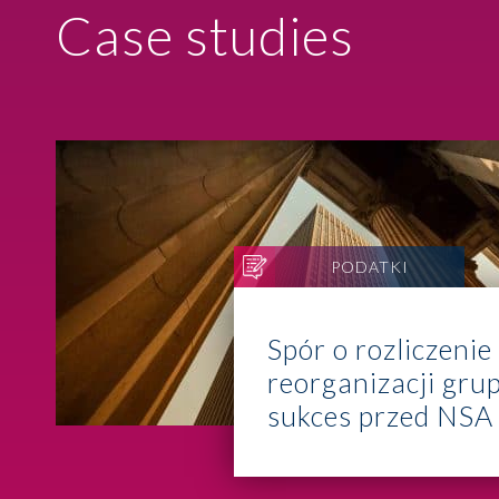
Case studies
PODATKI
Spór o rozliczenie
reorganizacji gru
sukces przed NSA