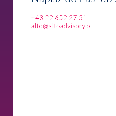
+48 22 652 27 51
alto@altoadvisory.pl