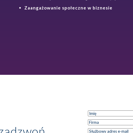
Zaangażowanie społeczne w biznesie
Imię
*
Imię
Firma
*
 zadzwoń.
Służbowy
*