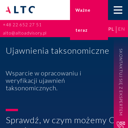
Ważne
+48 22 652 27 51
PL
EN
teraz
Home
alto@altoadvisory.pl
Doradztwo podatkowe
Ujawnienia taksonomiczne
SKONTAKTUJ SIĘ Z EKSPERTEM
Księgowość
Wsparcie w opracowaniu i
Kadry i płace
weryfikacji ujawnień
taksonomicznych.
ESG
Broker ubezpieczeniowy
Sprawdź, w czym możemy Ci
Prawo karne dla biznesu