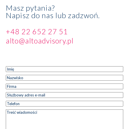
Masz pytania?
Napisz do nas lub zadzwoń.
+48 22 652 27 51
alto@altoadvisory.pl
Imię
*
Imię
Nazwisko
*
Nazwisko
Firma
*
Służbowy
*
adres e-
Telefon
*
mail
Treść
*
wiadomości