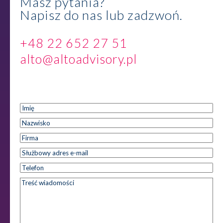
Masz pytania?
Napisz do nas lub zadzwoń.
+48 22 652 27 51
alto@altoadvisory.pl
Imię
*
Imię
Nazwisko
*
Nazwisko
Firma
*
Służbowy
*
adres e-
Telefon
*
mail
Treść
*
wiadomości