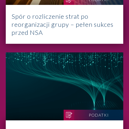
Spór o rozliczenie strat po
reorganizacji grupy – pełen sukces
przed NSA
PODATKI