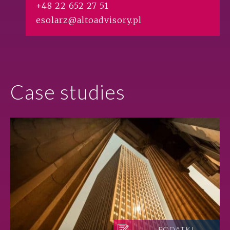
+48 22 652 27 51
esolarz@altoadvisory.pl
Case studies
PODATKI