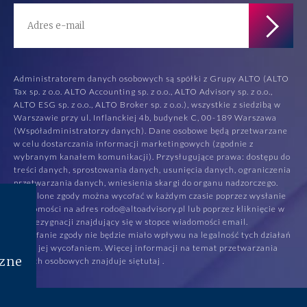
Administratorem danych osobowych są spółki z Grupy ALTO (ALTO
Tax sp. z o.o. ALTO Accounting sp. z o.o., ALTO Advisory sp. z o.o.,
ALTO ESG sp. z o.o., ALTO Broker sp. z o.o.), wszystkie z siedzibą w
Warszawie przy ul. Inflanckiej 4b, budynek C, 00-189 Warszawa
(Współadministratorzy danych). Dane osobowe będą przetwarzane
w celu dostarczania informacji marketingowych (zgodnie z
wybranym kanałem komunikacji). Przysługujące prawa: dostępu do
treści danych, sprostowania danych, usunięcia danych, ograniczenia
przetwarzania danych, wniesienia skargi do organu nadzorczego.
Udzielone zgody można wycofać w każdym czasie poprzez wysłanie
wiadomości na adres rodo@altoadvisory.pl lub poprzez kliknięcie w
link rezygnacji znajdujący się w stopce wiadomości email.
Wycofanie zgody nie będzie miało wpływu na legalność tych działań
przed jej wycofaniem. Więcej informacji na temat przetwarzania
zne
danych osobowych znajduje się
tutaj
.