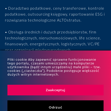
• Doradztwo podatkowe, ceny transferowe, kontrole
podatkowe, outsourcing księgowy, raportowanie ESG i
rozwiązania technologiczne ALTOstratus.
• Obsługa średnich i dużych przedsiębiorstw, firm
technologicznych, nieruchomościowych, life science,
finansowych, energetycznych, logistycznych, VC/PE
oraz organizacji międzynarodowych.
Pliki cookie Aby zapewnić sprawne funkcjonowanie
• 15 lat doświadczenia, 170 ekspertów, tysiące
tego portalu, czasami umieszczamy na komputerze
użytkownika (bądź innym urządzeniu) małe pliki – tzw.
zrealizowanych projektów i wyróżnienia w rankingach
cookies („ciasteczka”). Podobnie postępuje większość
ITR World Tax i ITR World TP.
dużych witryn internetowych.
Zaakceptuj
Odrzuć