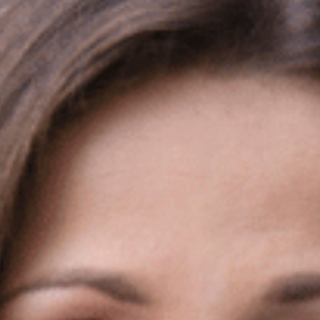
Rozwiązania
Zespół
Dołącz do nas
Dlaczego ALTO
Case studies
Baza wiedzy
ALTOstratus
Kontakt