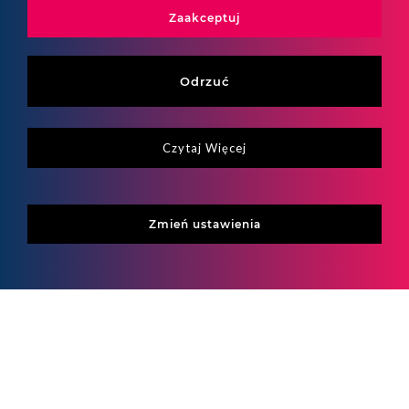
Raportowanie ESG
Zaakceptuj
Stała obsługa ESG
Odrzuć
Strategie ESG
Ujawnienia taksonomiczne
Czytaj Więcej
Zaangażowanie społeczne
Zmień ustawienia
Zielone / zrównoważone finansowanie
Baza wiedzy