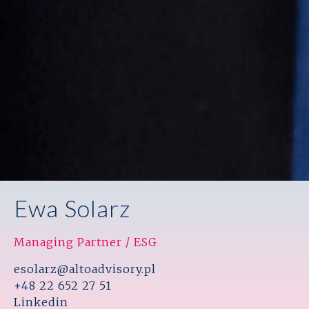
Ewa Solarz
Managing Partner / ESG
esolarz@altoadvisory.pl
+48 22 652 27 51
Linkedin