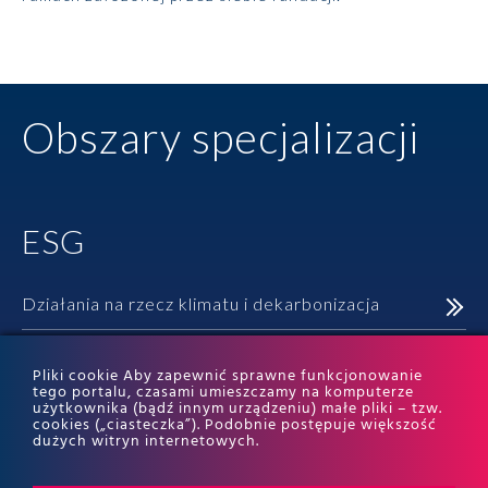
Obszary specjalizacji
ESG
Działania na rzecz klimatu i dekarbonizacja
ESG due diligence
Pliki cookie Aby zapewnić sprawne funkcjonowanie
tego portalu, czasami umieszczamy na komputerze
ESG w promocji i komunikacji
użytkownika (bądź innym urządzeniu) małe pliki – tzw.
cookies („ciasteczka”). Podobnie postępuje większość
dużych witryn internetowych.
Gospodarka o obiegu zamkniętym (GOZ)