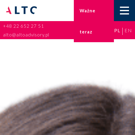
Ważne
+48 22 652 27 51
PL
EN
teraz
Home
alto@altoadvisory.pl
Doradztwo podatkowe
Księgowość
Kadry i płace
ESG
Broker ubezpieczeniowy
Prawo karne dla biznesu