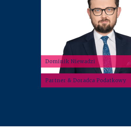
Dominik Niewadzi
Partner & Doradca Podatkowy