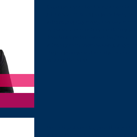
Katarzyna doradza klientom zarówno 
jak i pośrednich. Zajmuje się bieżąc
wdraża projekty mające na celu minim
osiągnięcie oszczędności podatkowyc
doradztwa podatkowego dla firm z sek
w branży nieruchomościowej, w tym fi
obejmuje głównie doradztwo na rzecz
także spółek Skar...
Dominik jest doradcą podatkowym i Pa
w zagadnieniach z zakresu postępowa