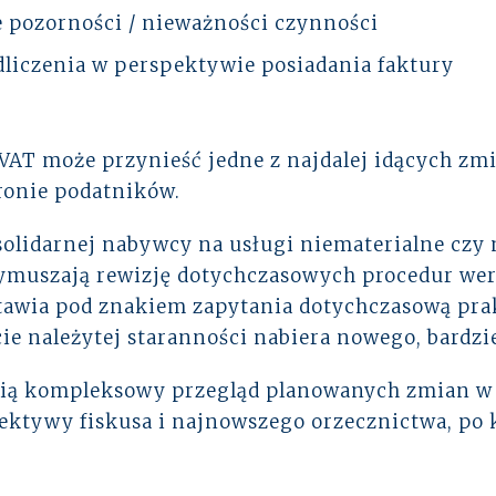
 pozorności / nieważności czynności
liczenia w perspektywie posiadania faktury
VAT
może przynieść jedne z najdalej idących zmi
onie podatników.
solidarnej nabywcy na usługi niematerialne czy
ymuszają rewizję dotychczasowych procedur wer
tawia pod znakiem zapytania dotychczasową pr
ęcie należytej staranności nabiera nowego, bard
wią kompleksowy przegląd planowanych zmian 
pektywy fiskusa i najnowszego orzecznictwa, po