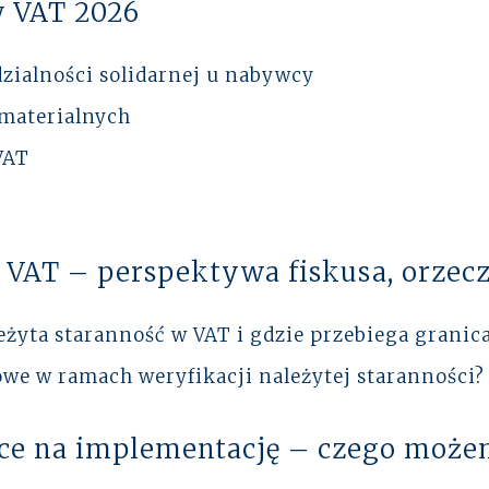
w
VAT
2026
zialności solidarnej u nabywcy
ematerialnych
VAT
w
VAT
– perspektywa fiskusa, orzecz
leżyta staranność w
VAT
i gdzie przebiega granic
we w ramach weryfikacji należytej staranności?
ce na implementację – czego może