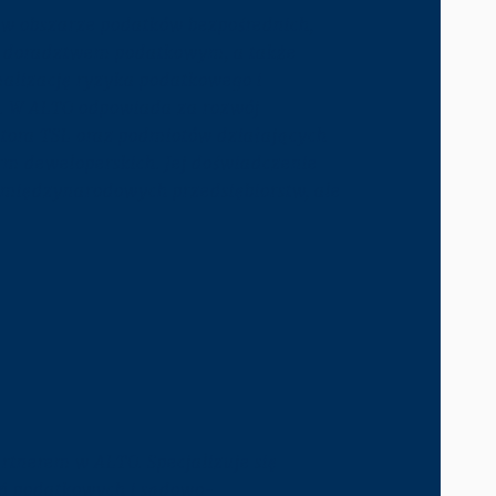
w obszarze podatków bezpośrednich,
ym doradztwem podatkowym, a także
alizację ryzyka podatkowego i
h. W ALTO odpowiada za rozwój
tora TSL oraz podmiotów działających
rm deweloperskich. Jej doświadczenie
 międzynarodowych przedsiębiorstw, ale
rtnerem w ALTO. Specjalizuje się
ń podatkowych i sądowo-