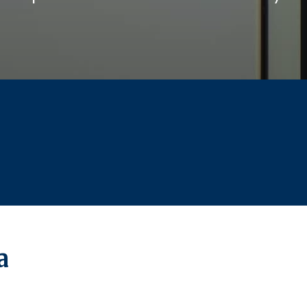
Zabezpieczenie osób zarządzających
EKSPERCI
Programy pracownicze
Paweł Fałkowski
Managing Partner, Accounting
Wszyscy
a