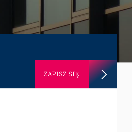
Prawo karne dla biznesu
CASE STUDIES
Spór o rozliczenie strat po
reorganizacji grupy –
pełe...
ALTOOL JPK CIT –
pomoc w raportowaniu
mimo ograniczeń ...
ZAPISZ SIĘ
Więcej