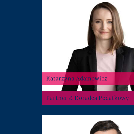
Katarzyna Adamowicz
Partner & Doradca Podatkowy