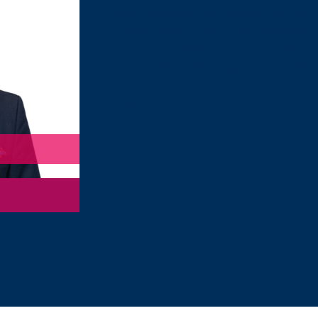
administracyjnych.​ W ramach jego specj
w opracowaniu strategii prowadzenia
Dominik ma doświadczenie w reprezent
i postępowań podatkowych w sprawach 
jak również podatków dochodowych. W
w wielu procesach ...