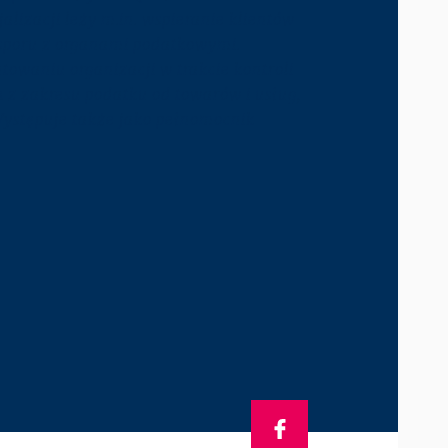
alizacji leży m.in. wspieranie klientów
 sporu z organami podatkowymi.
owaniu organizacji w trakcie kontroli
z zakresu podatku od towarów i usług,
ystępuje także jako pełnomocnik