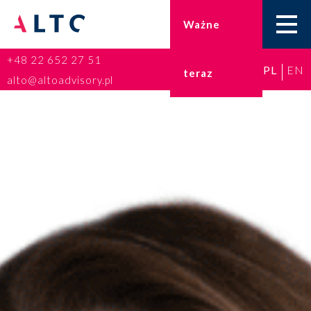
Ważne
+48 22 652 27 51
PL
EN
teraz
Home
alto@altoadvisory.pl
Doradztwo podatkowe
Księgowość
Kadry i płace
ESG
Broker ubezpieczeniowy
Prawo karne dla biznesu