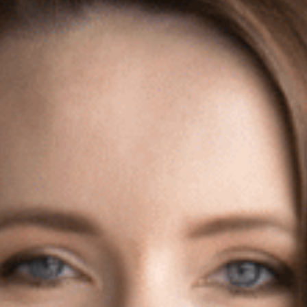
Rozwiązania
Zespół
Dołącz do nas
Dlaczego ALTO
Case studies
Baza wiedzy
ALTOstratus
Kontakt