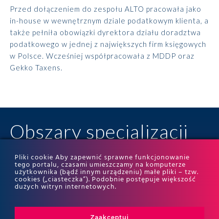
Przed dołączeniem do zespołu ALTO pracowała jako
in-house w wewnętrznym dziale podatkowym klienta, a
także pełniła obowiązki dyrektora działu doradztwa
podatkowego w jednej z największych firm księgowych
w Polsce. Wcześniej współpracowała z MDDP oraz
Gekko Taxens.
Obszary specjalizacji
Pliki cookie Aby zapewnić sprawne funkcjonowanie
tego portalu, czasami umieszczamy na komputerze
użytkownika (bądź innym urządzeniu) małe pliki – tzw.
Doradztwo podatkowe
cookies („ciasteczka”). Podobnie postępuje większość
dużych witryn internetowych.
Podatki dla firm
Zaakceptuj