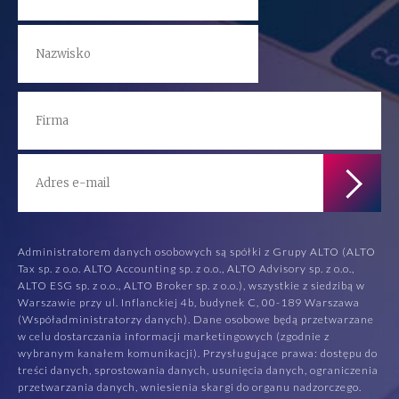
Administratorem danych osobowych są spółki z Grupy ALTO (ALTO
Tax sp. z o.o. ALTO Accounting sp. z o.o., ALTO Advisory sp. z o.o.,
ALTO ESG sp. z o.o., ALTO Broker sp. z o.o.), wszystkie z siedzibą w
Warszawie przy ul. Inflanckiej 4b, budynek C, 00-189 Warszawa
(Współadministratorzy danych). Dane osobowe będą przetwarzane
w celu dostarczania informacji marketingowych (zgodnie z
wybranym kanałem komunikacji). Przysługujące prawa: dostępu do
treści danych, sprostowania danych, usunięcia danych, ograniczenia
przetwarzania danych, wniesienia skargi do organu nadzorczego.