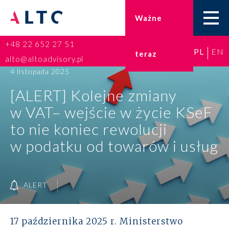
Ważne
+48 22 652 27 51
PL
EN
teraz
Home
alto@altoadvisory.pl
4 listopada 2025
Doradztwo podatkowe
[ALERT] Kolejne zmiany
w VAT– wejście w życie KSeF
Księgowość
to nie koniec rewolucji
Kadry i płace
w podatku od towarów i usług
ESG
ALERT
Broker ubezpieczeniowy
Prawo karne dla biznesu
17 października 2025 r. Ministerstwo