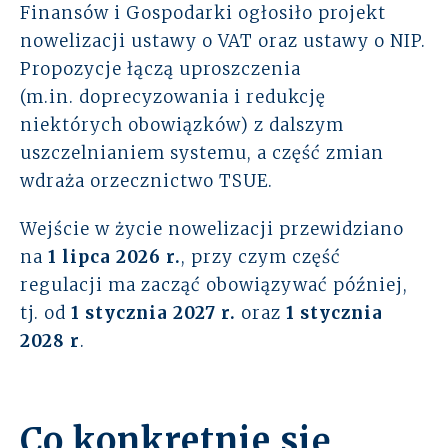
Finansów i Gospodarki ogłosiło projekt
Rozwiązania
nowelizacji ustawy o VAT oraz ustawy o NIP.
Propozycje łączą uproszczenia
Zespół
(m.in. doprecyzowania i redukcję
niektórych obowiązków) z dalszym
Dołącz do nas
uszczelnianiem systemu, a część zmian
wdraża orzecznictwo TSUE.
Dlaczego ALTO
Wejście w życie nowelizacji przewidziano
Case studies
na
1 lipca 2026 r.
, przy czym część
regulacji ma zacząć obowiązywać później,
Baza wiedzy
tj. od
1 stycznia 2027 r.
oraz
1 stycznia
2028 r
.
ALTOstratus
Kontakt
Co konkretnie się