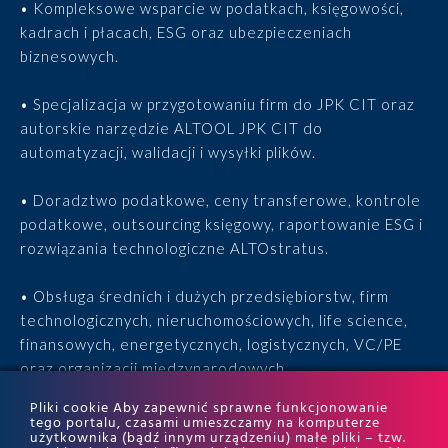
• Kompleksowe wsparcie w podatkach, księgowości,
kadrach i płacach, ESG oraz ubezpieczeniach
biznesowych.
• Specjalizacja w przygotowaniu firm do JPK CIT oraz
autorskie narzędzie ALTOOL JPK CIT do
automatyzacji, walidacji i wysyłki plików.
• Doradztwo podatkowe, ceny transferowe, kontrole
podatkowe, outsourcing księgowy, raportowanie ESG i
rozwiązania technologiczne ALTOstratus.
• Obsługa średnich i dużych przedsiębiorstw, firm
technologicznych, nieruchomościowych, life science,
finansowych, energetycznych, logistycznych, VC/PE
oraz organizacji międzynarodowych.
Pliki cookie Aby zapewnić sprawne funkcjonowanie
• 15 lat doświadczenia, 170 ekspertów, tysiące
tego portalu, czasami umieszczamy na komputerze
użytkownika (bądź innym urządzeniu) małe pliki – tzw.
zrealizowanych projektów i wyróżnienia w rankingach