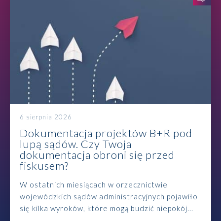
6 sierpnia 2026
Dokumentacja projektów B+R pod
lupą sądów. Czy Twoja
dokumentacja obroni się przed
fiskusem?
W ostatnich miesiącach w orzecznictwie
wojewódzkich sądów administracyjnych pojawiło
się kilka wyroków, które mogą budzić niepokój...