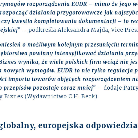
ymogów rozporządzenia EUDR – mimo że jego wejś
 rozpocząć działania przygotowawcze jak najszybc
k czy kwestia kompletowania dokumentacji – to r
ejskiej”
– podkreśla Aleksandra Majda, Vice Pre
niesień o możliwym kolejnym przesunięciu termin
iębiorstwa powinny intensyfikować działania prz
Biznes
wynika, że wiele polskich firm wciąż nie je
 nowych wymogów. EUDR to nie tylko regulacja p
ci importu towarów objętych rozporządzeniem na 
o przepisów pozostaje coraz mniej”
– dodaje Patr
y Biznes (Wydawnictwo C.H. Beck)
globalny, europejska odpowiedzia