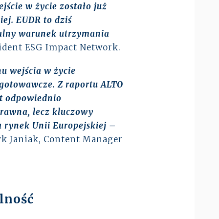
cie w życie zostało już
iej. EUDR to dziś
ealny warunek utrzymania
sident ESG Impact Network.
u wejścia w życie
ygotowawcze. Z raportu ALTO
st odpowiednio
rawna, lecz kluczowy
rynek Unii Europejskiej –
yk Janiak, Content Manager
lność