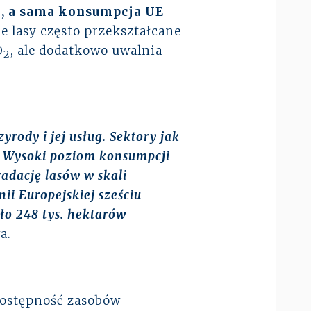
h, a sama konsumpcja UE
 lasy często przekształcane
O
, ale dodatkowo uwalnia
2
ody i jej usług. Sektory jak
. Wysoki poziom konsumpcji
adację lasów w skali
i Europejskiej sześciu
o 248 tys. hektarów
a.
dostępność zasobów