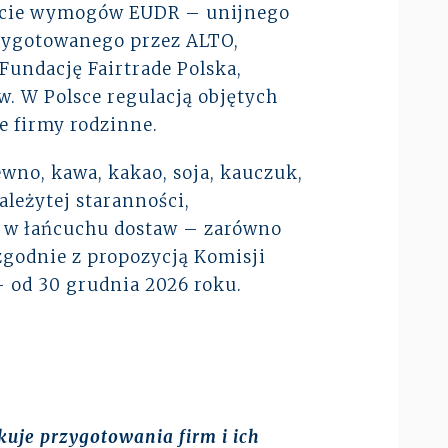
w życie wymogów EUDR – unijnego
zygotowanego przez ALTO,
undację Fairtrade Polska,
. W Polsce regulacją objętych
e firmy rodzinne.
wno, kawa, kakao, soja, kauczuk,
leżytej staranności,
w w łańcuchu dostaw – zarówno
 zgodnie z propozycją Komisji
 od 30 grudnia 2026 roku.
kuje przygotowania firm i ich