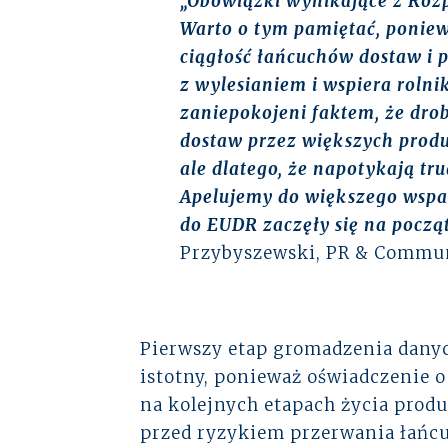
„Obowiązki wynikające z Rozp
Warto o tym pamiętać, poniew
ciągłość łańcuchów dostaw i 
z wylesianiem i wspiera rol
zaniepokojeni faktem, że dro
dostaw przez większych produ
ale dlatego, że napotykają t
Apelujemy do większego wspar
do EUDR zaczęły się na począ
Przybyszewski, PR & Communi
Pierwszy etap gromadzenia danyc
istotny, ponieważ oświadczenie 
na kolejnych etapach życia produ
przed ryzykiem przerwania łańcu