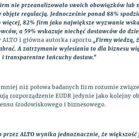
rm nie przeanalizowało swoich obowiązków lub ni
y objęte regulacją. Jednocześnie ponad 88% spodzi
Co więcej, 82% firm jako największe wyzwanie wsk
owców, a 59% wskazuje niechęć dostawców do dzie
w ALTO i główna autorka raportu.
„Firmy wiedzą, 
zabrać. A zatrzymanie wylesiania to dla biznesu wi
e i transparentne łańcuchy dostaw.”
że mniej niż połowa badanych firm rozumie zwią
tują rozporządzenie EUDR jedynie jako kolejny o
 sensu środowiskowego i biznesowego.
przez ALTO wynika jednoznacznie, że większość f