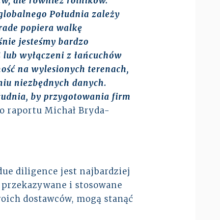
w, ale również rolników.
globalnego Południa zależy
trade popiera walkę
nie jesteśmy bardzo
E lub wyłączeni z łańcuchów
ność na wylesionych terenach,
aniu niezbędnych danych.
udnia, by przygotowania firm
o raportu Michał Bryda-
e diligence jest najbardziej
t przekazywane i stosowane
swoich dostawców, mogą stanąć