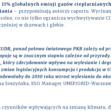
 11% globalnych emisji gazów cieplarnianyc
iania
– przypominają autorzy raportu. Wycinane
y rolne, co nie tylko ogranicza wychwytywanie C
eśniej w drzewach i glebie.
UDR, ponad połowa światowego PKB zależy od przyr
apoje są w znacznym stopniu zależne od przyrody
k, który zdecydowanie wpływa na wylesianie i degr
zmian legislacyjnych konsumpcja i produkcja w Uni
dowałaby do 2030 roku wzrost wylesiania do okoł
yna Soszyńska, ESG Manager UNEP/GRID-Warszaw
ch czynników wpływających na zmianę klimatu, 