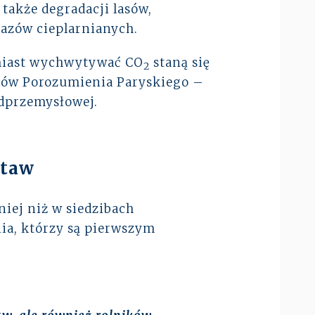
 także degradacji lasów,
azów cieplarnianych.
zamiast wychwytywać CO
staną się
2
elów Porozumienia Paryskiego –
dprzemysłowej.
staw
iej niż w siedzibach
ia, którzy są pierwszym