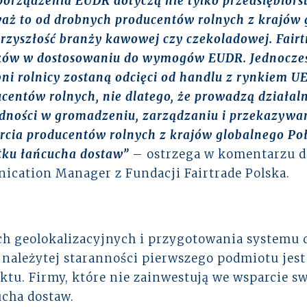
orządzenia EUDR dotyczą nie tylko przedsiębiorst
aż to od drobnych producentów rolnych z krajów 
przyszłość branży kawowej czy czekoladowej. Fair
ników w dostosowaniu do wymogów EUDR. Jednocześ
bni rolnicy zostaną odcięci od handlu z rynkiem U
centów rolnych, nie dlatego, że prowadzą działal
rudności w gromadzeniu, zarządzaniu i przekazyw
cia producentów rolnych z krajów globalnego Poł
tku łańcucha dostaw”
– ostrzega w komentarzu d
cation Manager z Fundacji Fairtrade Polska.
h geolokalizacyjnych i przygotowania systemu du
o należytej staranności pierwszego podmiotu jes
ktu. Firmy, które nie zainwestują we wsparcie 
cha dostaw.