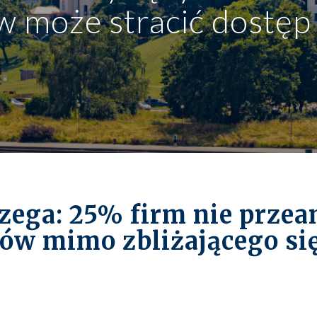
w może stracić dostęp
Zabezpieczenie osób zarządzających
EKSPERCI
Programy pracownicze
Paweł Fałkowski
Managing Partner, Accounting
Wszyscy
zega: 25% firm nie przea
ów mimo zbliżającego si