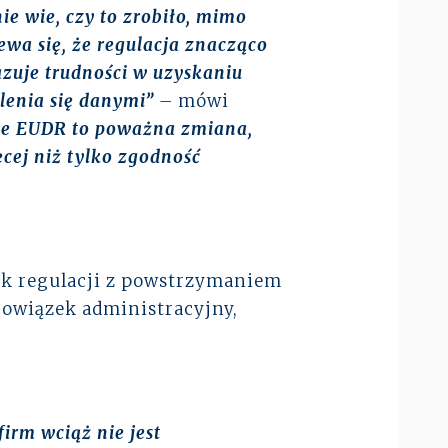
e wie, czy to zrobiło, mimo
ewa się, że regulacja znacząco
azuje trudności w uzyskaniu
lenia się danymi”
–
mówi
że EUDR to poważna zmiana,
ęcej niż tylko zgodność
zek regulacji z powstrzymaniem
bowiązek administracyjny,
irm wciąż nie jest