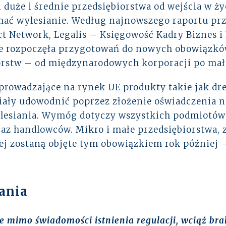
li duże i średnie przedsiębiorstwa od wejścia 
mać wylesianie. Według najnowszego raportu pr
Network, Legalis – Księgowość Kadry Biznes i F
ie rozpoczęła przygotowań do nowych obowiązków
orstw – od międzynarodowych korporacji po mał
prowadzające na rynek UE produkty takie jak dre
iały udowodnić poprzez złożenie oświadczenia na
wylesiania. Wymóg dotyczy wszystkich podmiotó
raz handlowców. Mikro i małe przedsiębiorstwa
,
ej
zostaną objęte tym obowiązkiem rok później –
ania
 mimo świadomości istnienia regulacji, wciąż bra