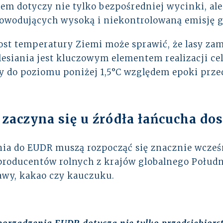
lem dotyczy nie tylko bezpośredniej wycinki, ale
owodujących wysoką i niekontrolowaną emisję g
zrost temperatury Ziemi może sprawić, że lasy 
lesiania jest kluczowym elementem realizacji c
y do poziomu poniżej 1,5°C względem epoki prze
zaczyna się u źródła łańcucha do
nia do EUDR muszą rozpocząć się znacznie wcześn
producentów rolnych z krajów globalnego Połudn
wy, kakao czy kauczuku.