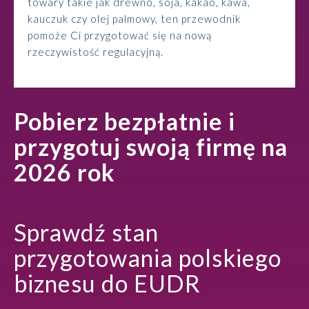
towary takie jak drewno, soja, kakao, kawa,
kauczuk czy olej palmowy, ten przewodnik
pomoże Ci przygotować się na nową
rzeczywistość regulacyjną.
Pobierz bezpłatnie i
przygotuj swoją firmę na
2026 rok
Sprawdź stan
przygotowania polskiego
biznesu do EUDR