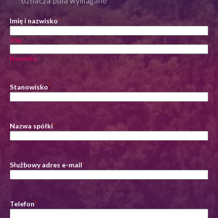
"
*
" oznacza pola wymagane
Imię i nazwisko
*
Imię
Nazwisko
Stanowisko
*
Nazwa spółki
*
Służbowy adres e-mail
*
Telefon
*