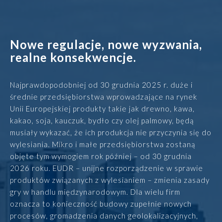
Rozwiązania
Zespół
Nowe regulacje, nowe wyzwania,
realne konsekwencje.
Dołącz do nas
Najprawdopodobniej od 30 grudnia 2025 r. duże i
Dlaczego ALTO
średnie przedsiębiorstwa wprowadzające na rynek
Unii Europejskiej produkty takie jak drewno, kawa,
Case studies
kakao, soja, kauczuk, bydło czy olej palmowy, będą
musiały wykazać, że ich produkcja nie przyczynia się do
wylesiania. Mikro i małe przedsiębiorstwa zostaną
Baza wiedzy
objęte tym wymogiem rok później – od 30 grudnia
2026 roku. EUDR – unijne rozporządzenie w sprawie
ALTOstratus
produktów związanych z wylesianiem – zmienia zasady
gry w handlu międzynarodowym. Dla wielu firm
Kontakt
oznacza to konieczność budowy zupełnie nowych
procesów, gromadzenia danych geolokalizacyjnych,