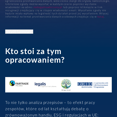
ograniczenia przetwarzania danych, wniesienia skargi do organu nadzorczego.
Udzielone zgody można wycofać w każdym czasie poprzez wysłanie
wiadomości na adres
rodo@altoadvisory.pl
lub poprzez kliknięcie w link
rezygnacji znajdujący się w stopce wiadomości email. Wycofanie zgody nie
będzie miało wpływu na legalność tych działań przed jej wycofaniem. Więcej
informacji na temat przetwarzania danych osobowych znajduje się w
tutaj
.
Kto stoi za tym
opracowaniem?
To nie tylko analiza przepisów – to efekt pracy
zespołów, które od lat kształtują debatę o
zrównoważonym handlu, ESG i regulacjach w UE: