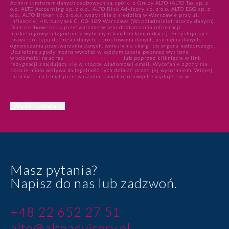
Administratorem danych osobowych są spółki z Grupy ALTO (ALTO Tax sp. z
o.o. ALTO Accounting sp. z o.o., ALTO Risk Advisory sp. z o.o. ALTO ESG sp. z
o.o., ALTO Broker sp. z o.o.), wszystkie z siedzibą w Warszawie przy ul.
Inflanckiej 4b, budynek C, 00-189 Warszawa (Współadministratorzy danych).
Dane osobowe będą przetwarzane w celu dostarczania informacji
marketingowych (zgodnie z wybranym kanałem komunikacji). Przysługujące
prawa: dostępu do treści danych, sprostowania danych, usunięcia danych,
ograniczenia przetwarzania danych, wniesienia skargi do organu nadzorczego.
Udzielone zgody można wycofać w każdym czasie poprzez wysłanie
wiadomości na adres
rodo@altoadvisory.pl
lub poprzez kliknięcie w link
rezygnacji znajdujący się w stopce wiadomości email. Wycofanie zgody nie
będzie miało wpływu na legalność tych działań przed jej wycofaniem. Więcej
informacji na temat przetwarzania danych osobowych znajduje się w
tutaj
.
Masz pytania?
Napisz do nas lub zadzwoń.
+48 22 652 27 51
alto@altoadvisory.pl