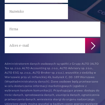
Administratorem danych osobowych są spółki z Grupy ALTO (ALTO
Tax sp. z o.o. ALTO Accounting sp. z o.o., ALTO Advisory sp. z o.o.,
ALTO ESG sp. z o.o., ALTO Broker sp. z o.o.), wszystkie z siedzibą w
Warszawie przy ul. Inflanckiej 4b, budynek C, 00-189 Warszawa
(Współadministratorzy danych). Dane osobowe będą przetwarzane
w celu dostarczania informacji marketingowych (zgodnie z
wybranym kanałem komunikacji). Przysługujące prawa: dostępu do
treści danych, sprostowania danych, usunięcia danych, ograniczenia
przetwarzania danych, wniesienia skargi do organu nadzorczego.
Udzielone zgody można wycofać w każdym czasie poprzez wysłanie