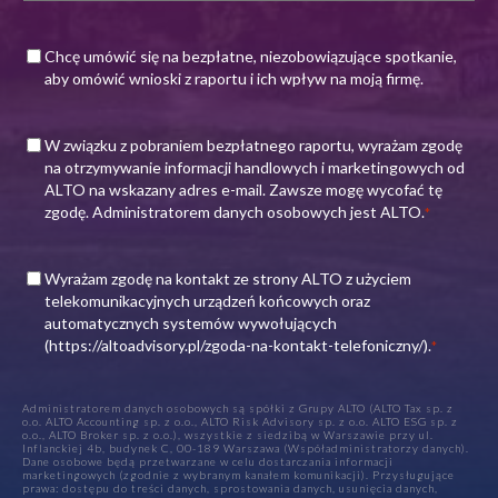
Zgoda
Chcę umówić się na bezpłatne, niezobowiązujące spotkanie,
aby omówić wnioski z raportu i ich wpływ na moją firmę.
Zgoda
*
W związku z pobraniem bezpłatnego raportu, wyrażam zgodę
na
na otrzymywanie informacji handlowych i marketingowych od
kontakt
ALTO na wskazany adres e-mail. Zawsze mogę wycofać tę
mailowy
zgodę. Administratorem danych osobowych jest ALTO.
*
Zgoda na
*
Wyrażam zgodę na kontakt ze strony ALTO z użyciem
kontakt
telekomunikacyjnych urządzeń końcowych oraz
telefoniczny
automatycznych systemów wywołujących
(https://altoadvisory.pl/zgoda-na-kontakt-telefoniczny/).
*
Administratorem danych osobowych są spółki z Grupy ALTO (ALTO Tax sp. z
o.o. ALTO Accounting sp. z o.o., ALTO Risk Advisory sp. z o.o. ALTO ESG sp. z
o.o., ALTO Broker sp. z o.o.), wszystkie z siedzibą w Warszawie przy ul.
Inflanckiej 4b, budynek C, 00-189 Warszawa (Współadministratorzy danych).
Dane osobowe będą przetwarzane w celu dostarczania informacji
marketingowych (zgodnie z wybranym kanałem komunikacji). Przysługujące
prawa: dostępu do treści danych, sprostowania danych, usunięcia danych,