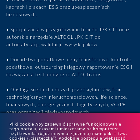
kadrach i płacach, ESG oraz ubezpieczeniach
biznesowych.
• Specjalizacja w przygotowaniu firm do JPK CIT oraz
autorskie narzędzie ALTOOL JPK CIT do
automatyzacji, walidacji i wysyłki plików.
• Doradztwo podatkowe, ceny transferowe, kontrole
podatkowe, outsourcing księgowy, raportowanie ESG i
rozwiązania technologiczne ALTOstratus.
• Obsługa średnich i dużych przedsiębiorstw, firm
technologicznych, nieruchomościowych, life science,
finansowych, energetycznych, logistycznych, VC/PE
oraz organizacji międzynarodowych.
Pliki cookie Aby zapewnić sprawne funkcjonowanie
• 15 lat doświadczenia, 170 ekspertów, tysiące
tego portalu, czasami umieszczamy na komputerze
użytkownika (bądź innym urządzeniu) małe pliki – tzw.
zrealizowanych projektów i wyróżnienia w rankingach
cookies („ciasteczka”). Podobnie postępuje większość