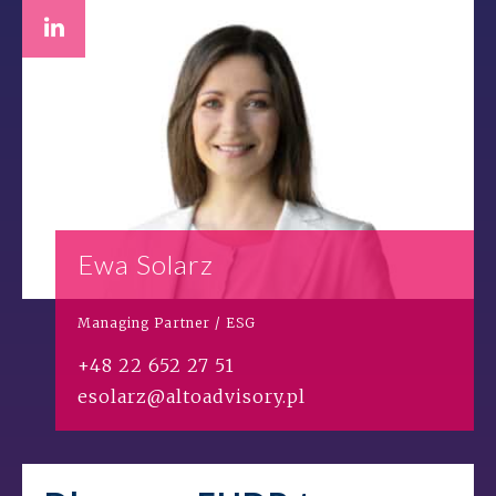
Ewa Solarz
Managing Partner / ESG
+48 22 652 27 51
esolarz@altoadvisory.pl