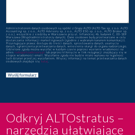
Administratorem danych osobowych są spółki z Grupy ALTO (ALTO Tax sp. z o.o. ALTO
Accounting sp. z o.o., ALTO Advisory sp. z o.o., ALTO ESG sp. z o.o., ALTO Broker sp.
z o.o.), wszystkie z siedzibą w Warszawie przy ul. Inflanckiej 4b, budynek C, 00-189
Warszawa (Współadministratorzy danych). Dane osobowe będą przetwarzane w celu
dostarczania informacji marketingowych (zgodnie z wybranym kanałem komunikacji).
Przysługujące prawa: dostępu do treści danych, sprostowania danych, usunięcia
danych, ograniczenia przetwarzania danych, wniesienia skargi do organu nadzorczego.
Udzielone zgody można wycofać w każdym czasie poprzez wysłanie wiadomości na
adres
rodo@altoadvisory.pl
lub poprzez kliknięcie w link rezygnacji znajdujący się w
stopce wiadomości email. Wycofanie zgody nie będzie miało wpływu na legalność
tych działań przed jej wycofaniem. Więcej informacji na temat przetwarzania danych
osobowych znajduje się
tutaj
.
Odkryj ALTOstratus –
narzędzia ułatwiające