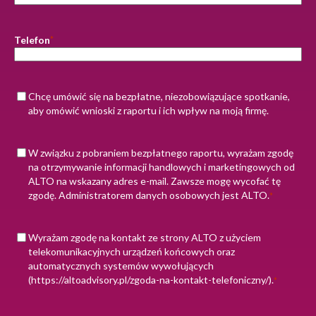
Telefon
*
Zgoda
Chcę umówić się na bezpłatne, niezobowiązujące spotkanie,
aby omówić wnioski z raportu i ich wpływ na moją firmę.
Zgoda
*
W związku z pobraniem bezpłatnego raportu, wyrażam zgodę
na
na otrzymywanie informacji handlowych i marketingowych od
kontakt
ALTO na wskazany adres e-mail. Zawsze mogę wycofać tę
mailowy
zgodę. Administratorem danych osobowych jest ALTO.
*
Zgoda na
*
Wyrażam zgodę na kontakt ze strony ALTO z użyciem
kontakt
telekomunikacyjnych urządzeń końcowych oraz
telefoniczny
automatycznych systemów wywołujących
(https://altoadvisory.pl/zgoda-na-kontakt-telefoniczny/).
*