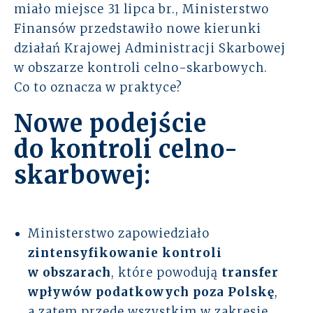
miało miejsce 31 lipca br., Ministerstwo
Rozwiązania
Finansów przedstawiło nowe kierunki
działań Krajowej Administracji Skarbowej
Zespół
w obszarze kontroli celno-skarbowych.
Co to oznacza w praktyce?
Dołącz do nas
Nowe podejście
Dlaczego ALTO
do kontroli celno-
skarbowej:
Case studies
Baza wiedzy
Ministerstwo zapowiedziało
ALTOstratus
zintensyfikowanie kontroli
w obszarach
, które powodują
transfer
Kontakt
wpływów podatkowych poza Polskę
,
a zatem przede wszystkim w zakresie