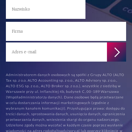
Administratorem danych osobowych są spółki z Grupy ALTO (ALTO
Tax sp. z o.o. ALTO Accounting sp. z o.o., ALTO Advisory sp. z o.o.,
ALTO ESG sp. z o.o., ALTO Broker sp. z o.o.), wszystkie z siedzibą w
Warszawie przy ul. Inflanckiej 4b, budynek C, 00-189 Warszawa
(Współadministratorzy danych). Dane osobowe będą przetwarzane
w celu dostarczania informacji marketingowych (zgodnie z
wybranym kanałem komunikacji). Przysługujące prawa: dostępu do
treści danych, sprostowania danych, usunięcia danych, ograniczenia
przetwarzania danych, wniesienia skargi do organu nadzorczego.
Udzielone zgody można wycofać w każdym czasie poprzez wysłanie
wiadomości na adres rodo@altoadvisory.pl lub poprzez kliknięcie w