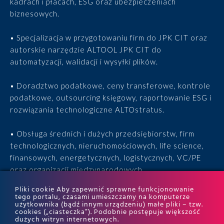
kadrach i płacach, ESG oraz ubezpieczeniach
biznesowych.
• Specjalizacja w przygotowaniu firm do JPK CIT oraz
autorskie narzędzie ALTOOL JPK CIT do
automatyzacji, walidacji i wysyłki plików.
• Doradztwo podatkowe, ceny transferowe, kontrole
podatkowe, outsourcing księgowy, raportowanie ESG i
rozwiązania technologiczne ALTOstratus.
• Obsługa średnich i dużych przedsiębiorstw, firm
technologicznych, nieruchomościowych, life science,
finansowych, energetycznych, logistycznych, VC/PE
oraz organizacji międzynarodowych.
Pliki cookie Aby zapewnić sprawne funkcjonowanie
• 15 lat doświadczenia, 170 ekspertów, tysiące
tego portalu, czasami umieszczamy na komputerze
użytkownika (bądź innym urządzeniu) małe pliki – tzw.
zrealizowanych projektów i wyróżnienia w rankingach
cookies („ciasteczka”). Podobnie postępuje większość
ITR World Tax i ITR World TP.
dużych witryn internetowych.