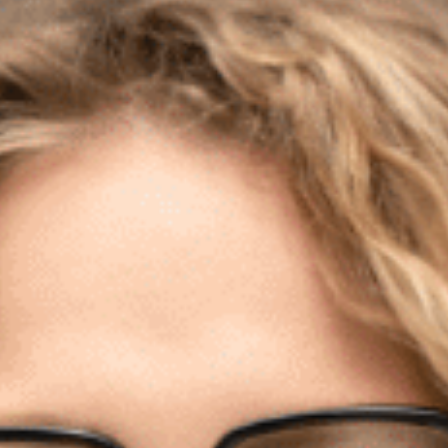
Rozwiązania
Zespół
Dołącz do nas
Dlaczego ALTO
Case studies
Baza wiedzy
ALTOstratus
Kontakt