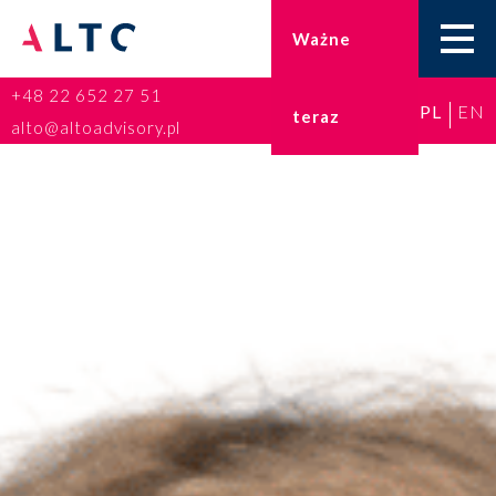
Ważne
+48 22 652 27 51
PL
EN
teraz
Home
alto@altoadvisory.pl
Doradztwo podatkowe
Księgowość
Kadry i płace
ESG
Broker ubezpieczeniowy
Prawo karne dla biznesu