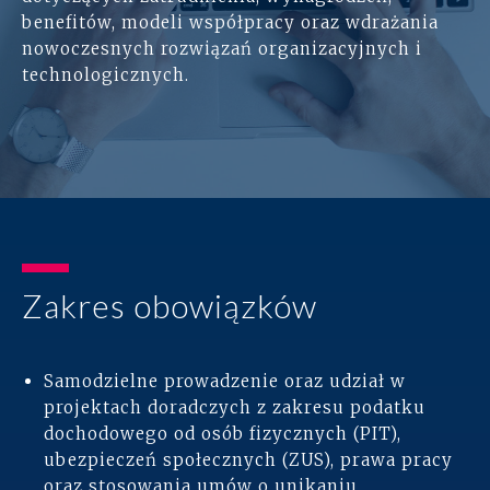
benefitów, modeli współpracy oraz wdrażania
Rozwiązania
nowoczesnych rozwiązań organizacyjnych i
technologicznych.
Zespół
Dołącz do nas
Dlaczego ALTO
Case studies
Zakres obowiązków
Baza wiedzy
Samodzielne prowadzenie oraz udział w
ALTOstratus
projektach doradczych z zakresu podatku
dochodowego od osób fizycznych (PIT),
Kontakt
ubezpieczeń społecznych (ZUS), prawa pracy
oraz stosowania umów o unikaniu