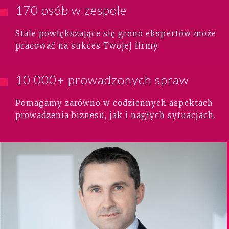
170 osób w zespole
Stale powiększające się grono ekspertów może
pracować na sukces Twojej firmy.
10 000+ prowadzonych spraw
Pomagamy zarówno w codziennych aspektach
prowadzenia biznesu, jak i nagłych sytuacjach.