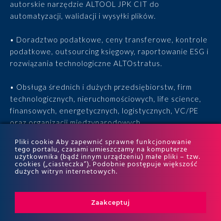
autorskie narzędzie ALTOOL JPK CIT do
automatyzacji, walidacji i wysyłki plików.
• Doradztwo podatkowe, ceny transferowe, kontrole
podatkowe, outsourcing księgowy, raportowanie ESG i
rozwiązania technologiczne ALTOstratus.
• Obsługa średnich i dużych przedsiębiorstw, firm
technologicznych, nieruchomościowych, life science,
finansowych, energetycznych, logistycznych, VC/PE
oraz organizacji międzynarodowych.
Pliki cookie Aby zapewnić sprawne funkcjonowanie
• 15 lat doświadczenia, 170 ekspertów, tysiące
tego portalu, czasami umieszczamy na komputerze
użytkownika (bądź innym urządzeniu) małe pliki – tzw.
zrealizowanych projektów i wyróżnienia w rankingach
cookies („ciasteczka”). Podobnie postępuje większość
ITR World Tax i ITR World TP.
dużych witryn internetowych.
Zaakceptuj