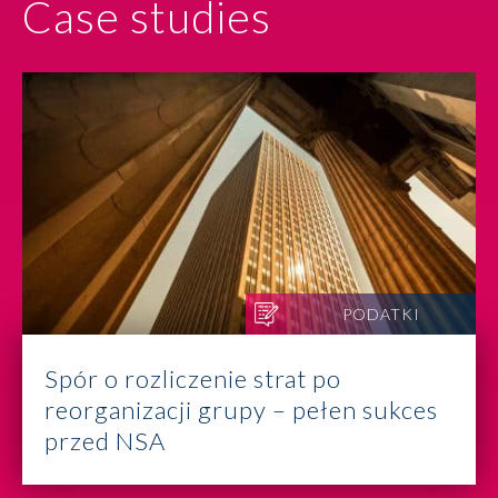
Case studies
PODATKI
Spór o rozliczenie strat po
reorganizacji grupy – pełen sukces
przed NSA