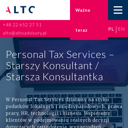
Ważne
+48 22 652 27 51
PL
EN
teraz
Home
alto@altoadvisory.pl
Doradztwo podatkowe
Personal Tax Services –
Księgowość
Starszy Konsultant /
Starsza Konsultantka
Kadry i płace
ESG
W Personal Tax Services działamy na styku
podatków lokalnych i międzynarodowych, prawa
Broker ubezpieczeniowy
pracy, HR, technologii i biznesu. Wspieramy
klientów w podejmowaniu realnych decyzji
Prawo karne dla biznesu
dotyczących zatrudnienia, wynagrodzeń,