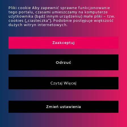
wykonanie stanowi ten czyn zabroniony
Pliki cookie Aby zapewnić sprawne funkcjonowanie
tego portalu, czasami umieszczamy na komputerze
pod groźbą kary przez ustawę.
użytkownika (bądź innym urządzeniu) małe pliki – tzw.
cookies („ciasteczka”). Podobnie postępuje większość
dużych witryn internetowych.
W trakcie ustalenia strategii działania
przez organem warto również pamiętać
o instytucji tzw. dobrowolnego poddania się
Zaakceptuj
odpowiedzialności, na podstawie art. 17 KKS.
Odrzuć
Czytaj Więcej
FAQ – najczęstsze
pytania
Zmień ustawienia
o odpowiedzialność
karno-skarbową