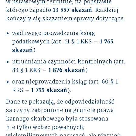
w ustawowym terminie, na podstawie
którego zapadło
13 557 skazań
. Rzadziej
kończyły się skazaniem sprawy dotyczące:
wadliwego prowadzenia ksiąg
podatkowych (art. 61 § 1 KKS –
1 765
skazań
),
utrudniania czynności kontrolnych (art.
83 § 1 KKS –
1 876 skazań
)
oraz nieprowadzenia ksiąg (art. 60 § 1
KKS –
1 755 skazań
).
Dane te pokazują, że odpowiedzialność
za czyny zabronione na gruncie prawa
karnego skarbowego była stosowana
nie tylko wobec poważnych,
wielomilionowych naruszeń, ale również