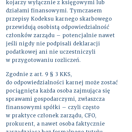
kojarzy wyłącznie z księgowymi lub
Rozwiązania
działami finansowymi. Tymczasem
przepisy Kodeksu karnego skarbowego
Zespół
przewidują osobistą odpowiedzialność
członków zarządu – potencjalnie nawet
Dołącz do nas
jeśli nigdy nie podpisali deklaracji
podatkowej ani nie uczestniczyli
Dlaczego ALTO
w przygotowaniu rozliczeń.
Case studies
Zgodnie z art. 9 § 3 KKS,
do odpowiedzialności karnej może zostać
Baza wiedzy
pociągnięta każda osoba zajmująca się
sprawami gospodarczymi, zwłaszcza
ALTOstratus
finansowymi spółki – czyli często
w praktyce członek zarządu, CFO,
Kontakt
prokurent, a nawet osoba faktycznie