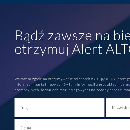
Bądź zawsze na bie
otrzymuj Alert AL
Wyrażam zgodę na otrzymywanie od spółek z Grupy ALTO (szczeg
informacji marketingowych (w tym informacji o produktach, usług
promocyjnych, badaniach marketingowych) na podany adres e-mai