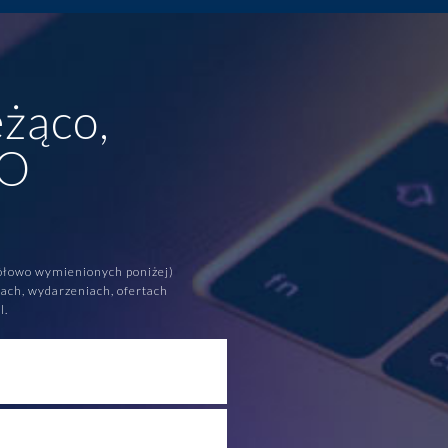
żąco,
TO
ółowo wymienionych poniżej)
ach, wydarzeniach, ofertach
l.