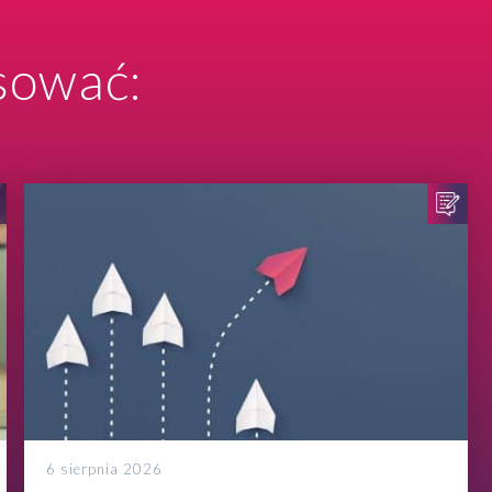
sować:
6 sierpnia 2026