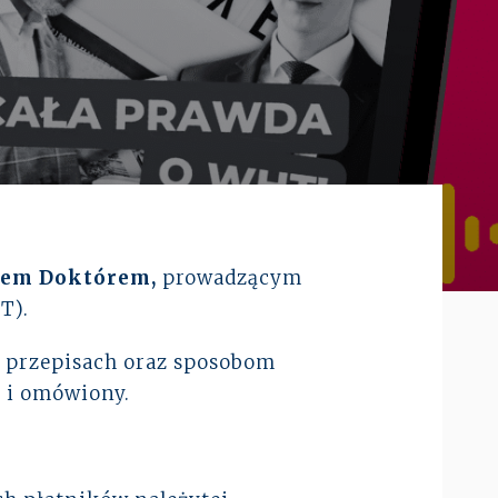
Prawo karne dla biznesu
CASE STUDIES
Spór o rozliczenie strat po
reorganizacji grupy –
pełe...
ALTOOL JPK CIT –
pomoc w raportowaniu
mimo ograniczeń ...
em Doktórem,
prowadzącym
T).
Więcej
 przepisach oraz sposobom
y i omówiony.