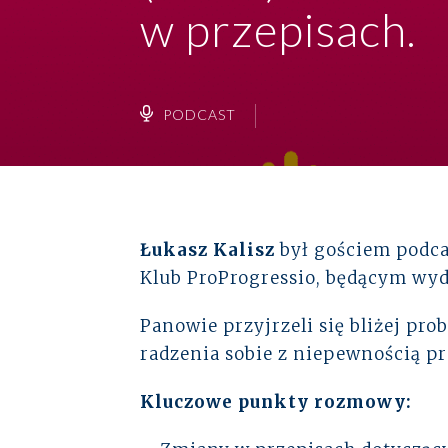
Baza wiedzy
w przepisach.
Ubezpieczenia
Kadry i płace
Instytucje rynków finansowych
Kontakt
Wsparcie płacowe
Energetyka
PODCAST
Wsparcie kadrowe
Logistyka
+48 22 652 27 51
alto@altoadvisory.pl
Łukasz Kalisz
był gościem podca
Klub ProProgressio, będącym wyd
Gdański Business Center
ul. Inflancka 4b, Budynek C
Panowie przyjrzeli się bliżej 
00-189 Warszawa
Zobacz na mapie
radzenia sobie z niepewnością p
Kluczowe punkty rozmowy: