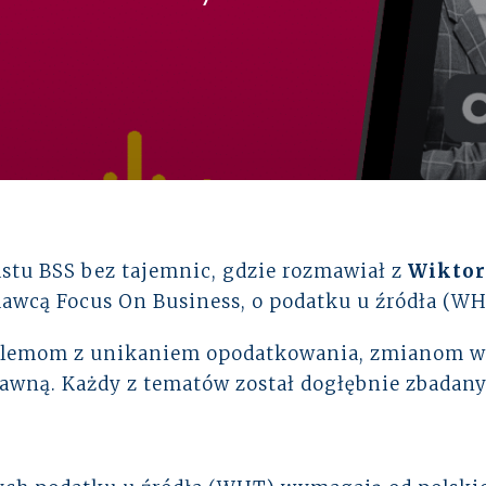
Zabezpieczenie osób zarządzających
EKSPERCI
Programy pracownicze
Paweł Fałkowski
stu BSS bez tajemnic, gdzie rozmawiał z
Wiktor
Managing Partner, Accounting
awcą Focus On Business, o podatku u źródła (WH
Wszyscy
problemom z unikaniem opodatkowania, zmianom w
rawną. Każdy z tematów został dogłębnie zbadan