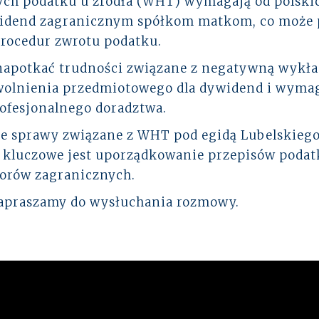
ch podatku u źródła (WHT) wymagają od polskic
widend zagranicznym spółkom matkom, co może 
procedur zwrotu podatku.
napotkać trudności związane z negatywną wykła
zwolnienia przedmiotowego dla dywidend i wymag
rofesjonalnego doradztwa.
je sprawy związane z WHT pod egidą Lubelskieg
le kluczowe jest uporządkowanie przepisów poda
torów zagranicznych.
zapraszamy do wysłuchania rozmowy.