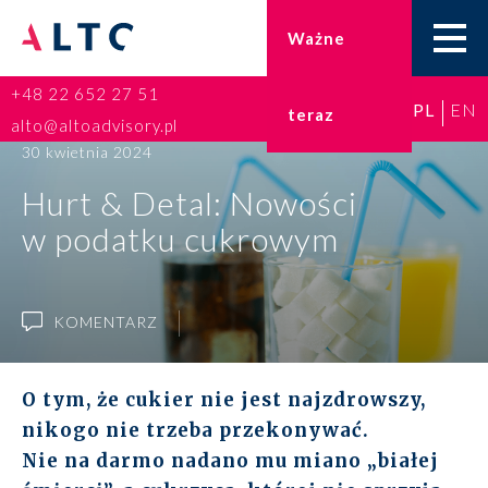
Ważne
+48 22 652 27 51
PL
EN
teraz
Home
alto@altoadvisory.pl
30 kwietnia 2024
Doradztwo podatkowe
Hurt & Detal: Nowości
w podatku cukrowym
Księgowość
Kadry i płace
KOMENTARZ
ESG
O tym, że cukier nie jest najzdrowszy,
Broker ubezpieczeniowy
nikogo nie trzeba przekonywać.
Nie na darmo nadano mu miano „białej
Prawo karne dla biznesu