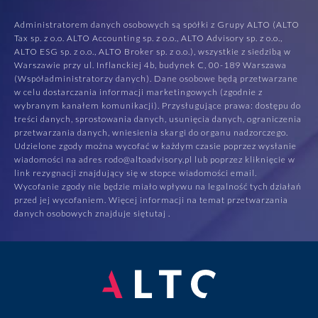
Administratorem danych osobowych są spółki z Grupy ALTO (ALTO
Tax sp. z o.o. ALTO Accounting sp. z o.o., ALTO Advisory sp. z o.o.,
ALTO ESG sp. z o.o., ALTO Broker sp. z o.o.), wszystkie z siedzibą w
Warszawie przy ul. Inflanckiej 4b, budynek C, 00-189 Warszawa
(Współadministratorzy danych). Dane osobowe będą przetwarzane
w celu dostarczania informacji marketingowych (zgodnie z
wybranym kanałem komunikacji). Przysługujące prawa: dostępu do
treści danych, sprostowania danych, usunięcia danych, ograniczenia
przetwarzania danych, wniesienia skargi do organu nadzorczego.
Udzielone zgody można wycofać w każdym czasie poprzez wysłanie
wiadomości na adres rodo@altoadvisory.pl lub poprzez kliknięcie w
link rezygnacji znajdujący się w stopce wiadomości email.
Wycofanie zgody nie będzie miało wpływu na legalność tych działań
przed jej wycofaniem. Więcej informacji na temat przetwarzania
danych osobowych znajduje się
tutaj
.