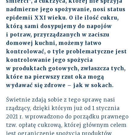
śmierci”, a cukrzyca, której nie sprzyja
nadmierne jego spożywanie, nosi status
Rozwiązania
epidemii XXI wieku. O ile ilość cukru,
Zespół
którą sami dosypujemy do napojów
i potraw, przyrządzanych w zaciszu
Dołącz do nas
domowej kuchni, możemy łatwo
kontrolować, o tyle problematyczne jest
Dlaczego ALTO
kontrolowanie jego spożycia
w produktach gotowych, zwłaszcza tych,
Case studies
które na pierwszy rzut oka mogą
wydawać się zdrowe – jak w sokach.
Baza wiedzy
Świetnie zdają sobie z tego sprawę nasi
ALTOstratus
rządzący, dzięki którym już od 1 stycznia
2021 r. wprowadzono do porządku prawnego
Kontakt
tzw. opłatę cukrową, której głównym celem
jest ograniczenie spożycia produktów