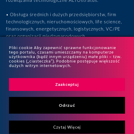
rozwiązania technologiczne ALTOstratus.
• Obsługa średnich i dużych przedsiębiorstw, firm
technologicznych, nieruchomościowych, life science,
finansowych, energetycznych, logistycznych, VC/PE
oraz organizacji międzynarodowych.
Pliki cookie Aby zapewnić sprawne funkcjonowanie
• 15 lat doświadczenia, 170 ekspertów, tysiące
tego portalu, czasami umieszczamy na komputerze
użytkownika (bądź innym urządzeniu) małe pliki – tzw.
zrealizowanych projektów i wyróżnienia w rankingach
cookies („ciasteczka”). Podobnie postępuje większość
ITR World Tax i ITR World TP.
dużych witryn internetowych.
Zaakceptuj
Odrzuć
Czytaj Więcej