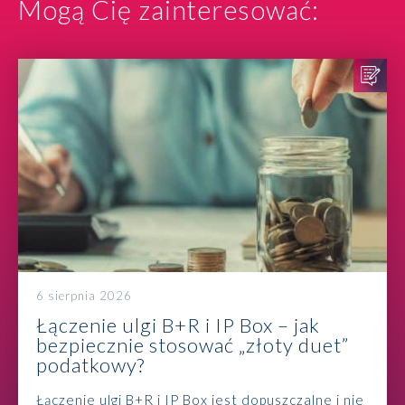
Mogą Cię zainteresować:
6 sierpnia 2026
Łączenie ulgi B+R i IP Box – jak
bezpiecznie stosować „złoty duet”
podatkowy?
Łączenie ulgi B+R i IP Box jest dopuszczalne i nie