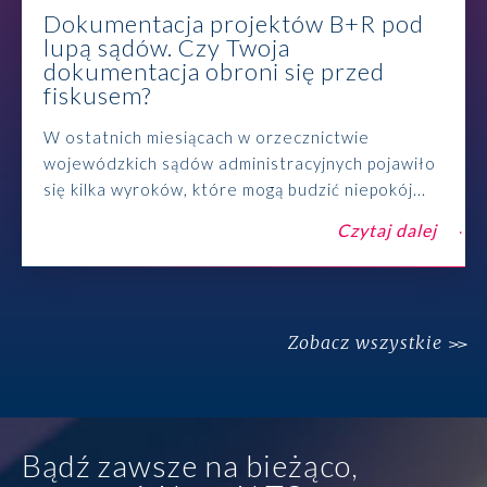
Dokumentacja projektów B+R pod
lupą sądów. Czy Twoja
dokumentacja obroni się przed
fiskusem?
W ostatnich miesiącach w orzecznictwie
wojewódzkich sądów administracyjnych pojawiło
się kilka wyroków, które mogą budzić niepokój...
Czytaj dalej
Zobacz wszystkie
Bądź zawsze na bieżąco,