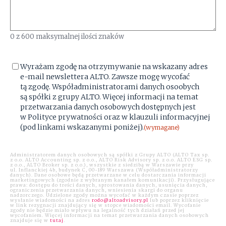
0 z 600 maksymalnej ilości znaków
Zgoda
(wymagane)
Wyrażam zgodę na otrzymywanie na wskazany adres
e-mail newslettera ALTO. Zawsze mogę wycofać
tą zgodę. Współadministratorami danych osoobych
są spółki z grupy ALTO. Więcej informacji na temat
przetwarzania danych osobowych dostępnych jest
w Polityce prywatności oraz w klauzuli informacyjnej
(pod linkami wskazanymi poniżej).
(wymagane)
Administratorem danych osobowych są spółki z Grupy ALTO (ALTO Tax sp.
z o.o. ALTO Accounting sp. z o.o., ALTO Risk Advisory sp. z o.o. ALTO ESG sp.
z o.o., ALTO Broker sp. z o.o.), wszystkie z siedzibą w Warszawie przy
ul. Inflanckiej 4b, budynek C, 00-189 Warszawa (Współadministratorzy
danych). Dane osobowe będą przetwarzane w celu dostarczania informacji
marketingowych (zgodnie z wybranym kanałem komunikacji). Przysługujące
prawa: dostępu do treści danych, sprostowania danych, usunięcia danych,
ograniczenia przetwarzania danych, wniesienia skargi do organu
nadzorczego. Udzielone zgody można wycofać w każdym czasie poprzez
wysłanie wiadomości na adres
rodo@altoadvisory.pl
lub poprzez kliknięcie
w link rezygnacji znajdujący się w stopce wiadomości email. Wycofanie
zgody nie będzie miało wpływu na legalność tych działań przed jej
wycofaniem. Więcej informacji na temat przetwarzania danych osobowych
znajduje się w
tutaj
.