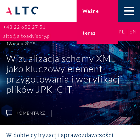
Ważne
+48 22 652 27 51
PL
EN
teraz
Home
alto@altoadvisory.pl
16 maja 2025
Doradztwo podatkowe
Wizualizacja schemy XML
jako kluczowy element
Księgowość
przygotowania i weryfikacji
Kadry i płace
plików JPK_CIT
ESG
KOMENTARZ
Broker ubezpieczeniowy
Prawo karne dla biznesu
W dobie cyfryzacji sprawozdawczości