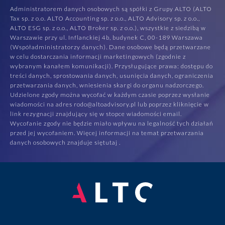
Administratorem danych osobowych są spółki z Grupy ALTO (ALTO
Tax sp. z o.o. ALTO Accounting sp. z o.o., ALTO Advisory sp. z o.o.,
ALTO ESG sp. z o.o., ALTO Broker sp. z o.o.), wszystkie z siedzibą w
Warszawie przy ul. Inflanckiej 4b, budynek C, 00-189 Warszawa
(Współadministratorzy danych). Dane osobowe będą przetwarzane
w celu dostarczania informacji marketingowych (zgodnie z
wybranym kanałem komunikacji). Przysługujące prawa: dostępu do
treści danych, sprostowania danych, usunięcia danych, ograniczenia
przetwarzania danych, wniesienia skargi do organu nadzorczego.
Udzielone zgody można wycofać w każdym czasie poprzez wysłanie
wiadomości na adres rodo@altoadvisory.pl lub poprzez kliknięcie w
link rezygnacji znajdujący się w stopce wiadomości email.
Wycofanie zgody nie będzie miało wpływu na legalność tych działań
przed jej wycofaniem. Więcej informacji na temat przetwarzania
danych osobowych znajduje się
tutaj
.