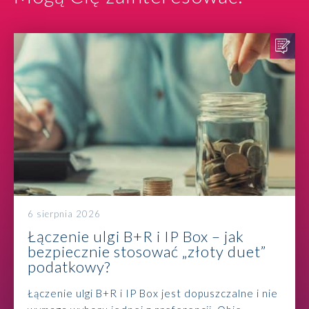
6 sierpnia 2026
Łączenie ulgi B+R i IP Box – jak
bezpiecznie stosować „złoty duet”
podatkowy?
Łączenie ulgi B+R i IP Box jest dopuszczalne i nie