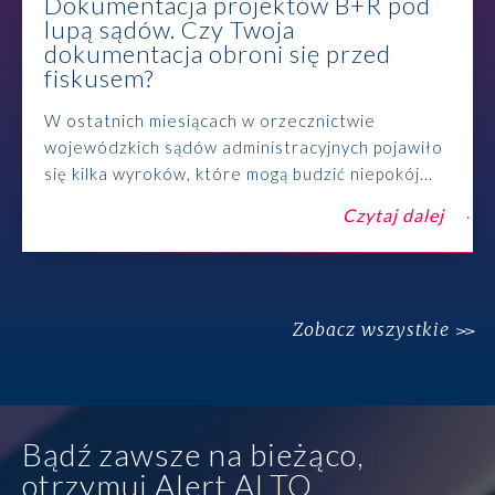
Dokumentacja projektów B+R pod
lupą sądów. Czy Twoja
dokumentacja obroni się przed
fiskusem?
W ostatnich miesiącach w orzecznictwie
wojewódzkich sądów administracyjnych pojawiło
się kilka wyroków, które mogą budzić niepokój...
Czytaj dalej
Zobacz wszystkie
Bądź zawsze na bieżąco,
otrzymuj Alert ALTO