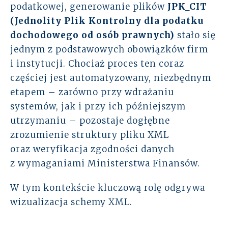
podatkowej, generowanie plików
JPK_CIT
Rozwiązania
(Jednolity Plik Kontrolny dla podatku
dochodowego od osób prawnych)
stało się
Zespół
jednym z podstawowych obowiązków firm
i instytucji. Chociaż proces ten coraz
Dołącz do nas
częściej jest automatyzowany, niezbędnym
etapem – zarówno przy wdrażaniu
Dlaczego ALTO
systemów, jak i przy ich późniejszym
utrzymaniu – pozostaje dogłębne
Case studies
zrozumienie struktury pliku XML
oraz weryfikacja zgodności danych
Baza wiedzy
z wymaganiami Ministerstwa Finansów.
ALTOstratus
W tym kontekście kluczową rolę odgrywa
wizualizacja schemy XML.
Kontakt