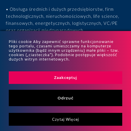
• Obsługa średnich i dużych przedsiębiorstw, firm
technologicznych, nieruchomościowych, life science,
finansowych, energetycznych, logistycznych, VC/PE
oraz organizacji międzynarodowych.
Pliki cookie Aby zapewnić sprawne funkcjonowanie
• 15 lat doświadczenia, 170 ekspertów, tysiące
tego portalu, czasami umieszczamy na komputerze
użytkownika (bądź innym urządzeniu) małe pliki – tzw.
zrealizowanych projektów i wyróżnienia w rankingach
cookies („ciasteczka”). Podobnie postępuje większość
ITR World Tax i ITR World TP.
dużych witryn internetowych.
Zaakceptuj
Odrzuć
Czytaj Więcej
Copyritht 2026