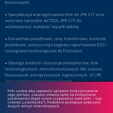
biznesowych.
• Specjalizacja w przygotowaniu firm do JPK CIT oraz
autorskie narzędzie ALTOOL JPK CIT do
automatyzacji, walidacji i wysyłki plików.
• Doradztwo podatkowe, ceny transferowe, kontrole
podatkowe, outsourcing księgowy, raportowanie ESG i
rozwiązania technologiczne ALTOstratus.
• Obsługa średnich i dużych przedsiębiorstw, firm
technologicznych, nieruchomościowych, life science,
finansowych, energetycznych, logistycznych, VC/PE
oraz organizacji międzynarodowych.
Pliki cookie Aby zapewnić sprawne funkcjonowanie
• 15 lat doświadczenia, 170 ekspertów, tysiące
tego portalu, czasami umieszczamy na komputerze
użytkownika (bądź innym urządzeniu) małe pliki – tzw.
zrealizowanych projektów i wyróżnienia w rankingach
cookies („ciasteczka”). Podobnie postępuje większość
ITR World Tax i ITR World TP.
dużych witryn internetowych.