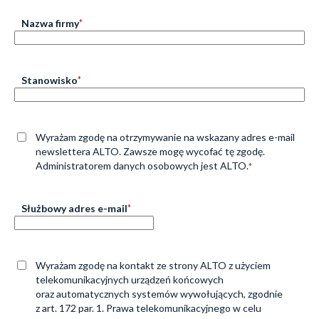
Rozwiązania
Nazwa firmy
*
Zespół
Stanowisko
*
Dołącz do nas
Dlaczego ALTO
Zgoda
*
Wyrażam zgodę na otrzymywanie na wskazany adres e-mail
newslettera ALTO. Zawsze mogę wycofać tę zgodę.
Administratorem danych osobowych jest ALTO.
*
Case studies
Służbowy adres e-mail
*
Baza wiedzy
ALTOstratus
Zgoda
*
Wyrażam zgodę na kontakt ze strony ALTO z użyciem
telekomunikacyjnych urządzeń końcowych
Kontakt
oraz automatycznych systemów wywołujących, zgodnie
z art. 172 par. 1. Prawa telekomunikacyjnego w celu