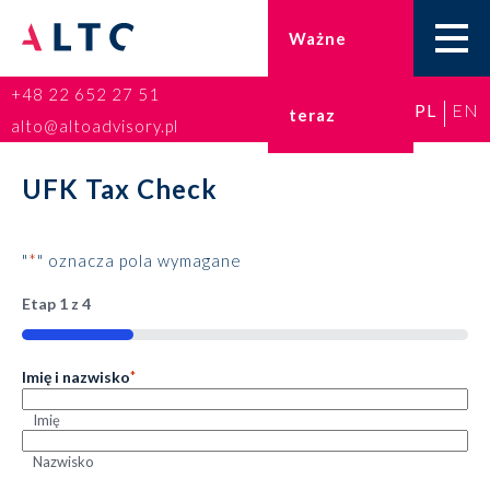
Ważne
+48 22 652 27 51
PL
EN
teraz
Home
alto@altoadvisory.pl
Doradztwo podatkowe
UFK Tax Check
Księgowość
"
*
" oznacza pola wymagane
Kadry i płace
Etap
1
z
4
25%
ESG
Imię i nazwisko
*
Broker ubezpieczeniowy
Imię
Nazwisko
Prawo karne dla biznesu