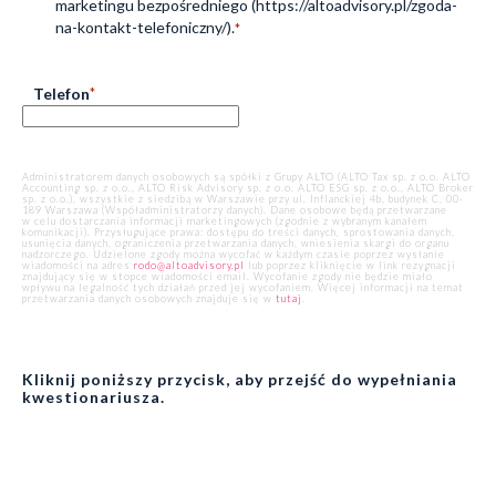
marketingu bezpośredniego (https://altoadvisory.pl/zgoda-
na-kontakt-telefoniczny/).
*
Telefon
*
Administratorem danych osobowych są spółki z Grupy ALTO (ALTO Tax sp. z o.o. ALTO
Accounting sp. z o.o., ALTO Risk Advisory sp. z o.o. ALTO ESG sp. z o.o., ALTO Broker
sp. z o.o.), wszystkie z siedzibą w Warszawie przy ul. Inflanckiej 4b, budynek C, 00-
189 Warszawa (Współadministratorzy danych). Dane osobowe będą przetwarzane
w celu dostarczania informacji marketingowych (zgodnie z wybranym kanałem
komunikacji). Przysługujące prawa: dostępu do treści danych, sprostowania danych,
usunięcia danych, ograniczenia przetwarzania danych, wniesienia skargi do organu
nadzorczego. Udzielone zgody można wycofać w każdym czasie poprzez wysłanie
wiadomości na adres
rodo@altoadvisory.pl
lub poprzez kliknięcie w link rezygnacji
znajdujący się w stopce wiadomości email. Wycofanie zgody nie będzie miało
wpływu na legalność tych działań przed jej wycofaniem. Więcej informacji na temat
przetwarzania danych osobowych znajduje się w
tutaj
.
Kliknij poniższy przycisk, aby przejść do wypełniania
kwestionariusza.