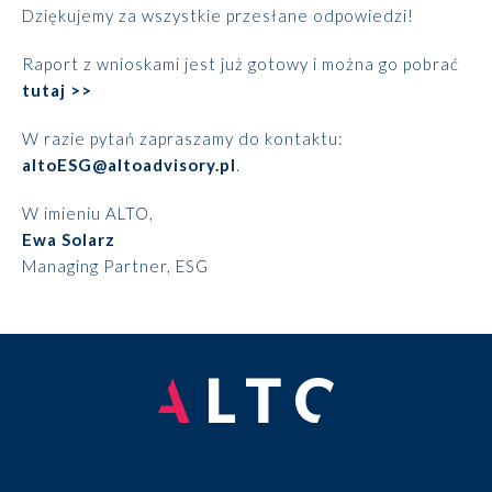
Dziękujemy za wszystkie przesłane odpowiedzi!
Rozwiązania
Raport z wnioskami jest już gotowy i można go pobrać
tutaj >>
Zespół
W razie pytań zapraszamy do kontaktu:
Dołącz do nas
altoESG@altoadvisory.pl
.
Dlaczego ALTO
W imieniu ALTO,
Ewa Solarz
Managing Partner, ESG
Case studies
Baza wiedzy
ALTOstratus
Kontakt