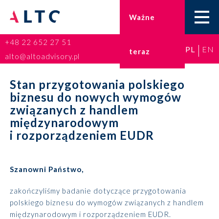
Ważne
+48 22 652 27 51
PL
EN
teraz
Home
alto@altoadvisory.pl
Doradztwo podatkowe
Stan przygotowania polskiego
biznesu do nowych wymogów
Księgowość
związanych z handlem
międzynarodowym
Kadry i płace
i rozporządzeniem EUDR
ESG
Szanowni Państwo,
Broker ubezpieczeniowy
zakończyliśmy badanie dotyczące przygotowania
polskiego biznesu do wymogów związanych z handlem
Prawo karne dla biznesu
międzynarodowym i rozporządzeniem EUDR.