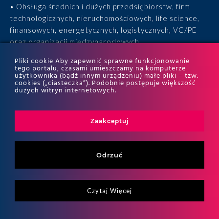
• Obsługa średnich i dużych przedsiębiorstw, firm
technologicznych, nieruchomościowych, life science,
finansowych, energetycznych, logistycznych, VC/PE
oraz organizacji międzynarodowych.
Pliki cookie Aby zapewnić sprawne funkcjonowanie
• 15 lat doświadczenia, 170 ekspertów, tysiące
tego portalu, czasami umieszczamy na komputerze
użytkownika (bądź innym urządzeniu) małe pliki – tzw.
zrealizowanych projektów i wyróżnienia w rankingach
cookies („ciasteczka”). Podobnie postępuje większość
ITR World Tax i ITR World TP.
dużych witryn internetowych.
Zaakceptuj
Odrzuć
Czytaj Więcej
Copyritht 2026
ALTO All right reserved