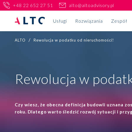
+48 22 652 27 51
alto@altoadvisory.pl
Usługi
Rozwiązania
Zespół
/
ALTO
Rewolucja w podatku od nieruchomości!
Podatki
PL
EN
Twój biznes
Ulgi podatkowe
Home
Rewolucja w podatk
Kontrole i spory podatkowe
Nieruchomości
Rozwiązania
Ceny transferowe
Life science i pharma
Dlaczego ALTO
JPK CIT
Czy wiesz, że obecna definicja budowli uznana zo
Nowe technologie
roku. Dlatego warto śledzić rozwój sytuacji i przy
Case studies
Wdrożenie KSeF
Fundusze VC/PE