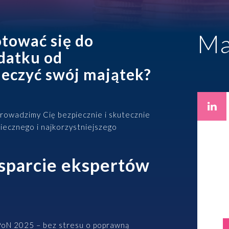
Zabezpieczenie osób zarządzających
EKSPERCI
Ma
otować się do
Programy pracownicze
datku od
ieczyć swój majątek?
prowadzimy Cię bezpiecznie i skutecznie
Paweł Fałkowski
iecznego i najkorzystniejszego
Managing Partner, Accounting
Wszyscy
sparcie ekspertów
PoN 2025 – bez stresu o poprawną