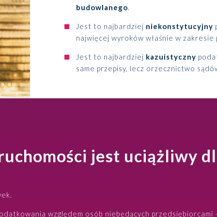
budowlanego
.
Jest to najbardziej
niekonstytucyjny
najwięcej wyroków właśnie w zakresie 
Jest to najbardziej
kazuistyczny
podat
same przepisy, lecz orzecznictwo sądó
ruchomości jest uciążliwy d
wek.
podatkowania względem osób niebędących przedsiębiorcami 