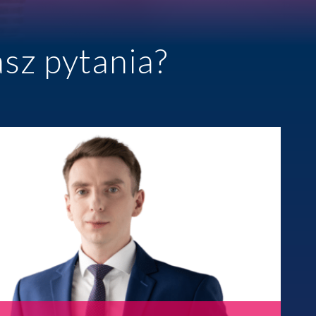
Prawo karne dla biznesu
CASE STUDIES
sz pytania?
Spór o rozliczenie strat po
reorganizacji grupy –
pełe...
ALTOOL JPK CIT –
pomoc w raportowaniu
mimo ograniczeń ...
Więcej