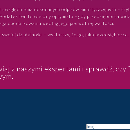
z uwzględnienia dokonanych odpisów amortyzacyjnych – czyli
 Podatek ten to wieczny optymista – gdy przedsiębiorca wid
lega opodatkowaniu według jego pierwotnej wartości.
swojej działalności – wystarczy, że go, jako przedsiębiorc
aj z naszymi ekspertami i sprawdź, czy
wym.
Imię
*