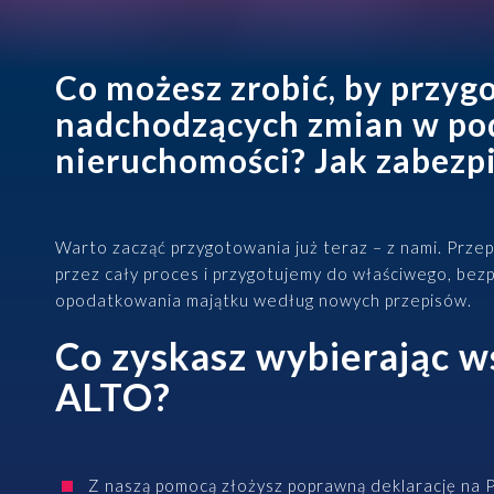
Baza wiedzy
Ubezpieczenia
Kadry i płace
Instytucje rynków finansowych
Kontakt
Co możesz zrobić, by przyg
Wsparcie płacowe
nadchodzących zmian w po
Energetyka
Wsparcie kadrowe
nieruchomości? Jak zabezp
Logistyka
+48 22 652 27 51
Warto zacząć przygotowania już teraz – z nami. Prze
alto@altoadvisory.pl
przez cały proces i przygotujemy do właściwego, bezp
opodatkowania majątku według nowych przepisów.
Gdański Business Center
ul. Inflancka 4b, Budynek C
Co zyskasz wybierając w
00-189 Warszawa
ALTO?
Zobacz na mapie
Z naszą pomocą złożysz poprawną deklarację na 