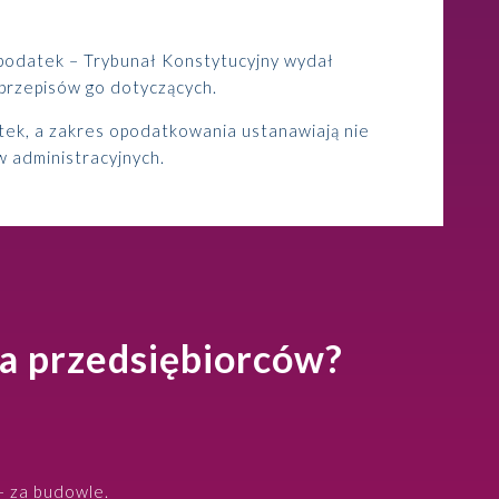
podatek – Trybunał Konstytucyjny wydał
przepisów go dotyczących.
ek, a zakres opodatkowania ustanawiają nie
w administracyjnych.
la przedsiębiorców?
– za budowle.