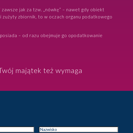
 zawsze jak za tzw. „nówkę” – nawet gdy obiekt
zi zużyty zbiornik, to w oczach organu podatkowego
a, posiada – od razu obejmuje go opodatkowanie
 Twój majątek też wymaga
Nazwisko
*