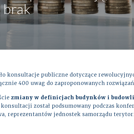
 brak
Zabezpieczenie osób zarządzających
EKSPERCI
Programy pracownicze
Paweł Fałkowski
ło konsultacje publiczne dotyczące rewolucyjn
Managing Partner, Accounting
łącznie 400 uwag do zaproponowanych rozwiązań
Wszyscy
ście
zmiany w definicjach budynków i budowl
es konsultacji został podsumowany podczas konfe
a, reprezentantów jednostek samorządu terytori