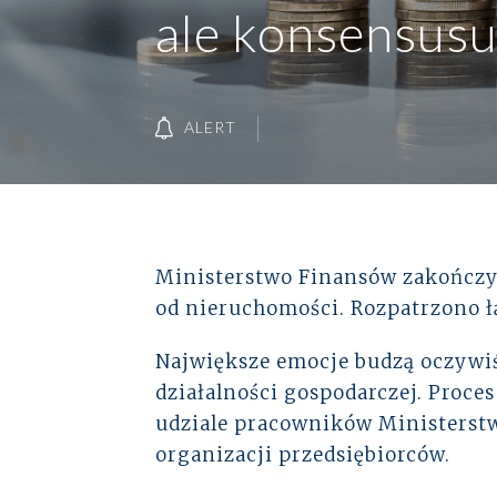
Baza wiedzy
ale konsensusu
Ubezpieczenia
Kadry i płace
Instytucje rynków finansowych
Kontakt
Wsparcie płacowe
Energetyka
ALERT
Wsparcie kadrowe
Logistyka
+48 22 652 27 51
alto@altoadvisory.pl
Ministerstwo Finansów zakończy
od nieruchomości. Rozpatrzono 
Gdański Business Center
ul. Inflancka 4b, Budynek C
Największe emocje budzą oczywi
00-189 Warszawa
Zobacz na mapie
działalności gospodarczej. Proc
udziale pracowników Ministerstw
organizacji przedsiębiorców.