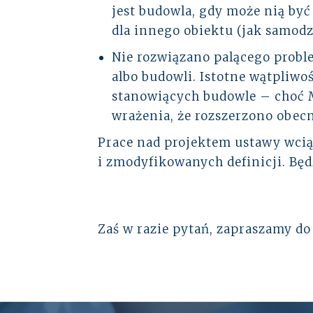
jest budowla, gdy może nią być
dla innego obiektu (jak samodz
Nie rozwiązano palącego probl
albo budowli. Istotne wątpliwo
stanowiących budowle – choć M
wrażenia, że rozszerzono obe
Prace nad projektem ustawy wcią
i zmodyfikowanych definicji. Bę
Zaś w razie pytań, zapraszamy d