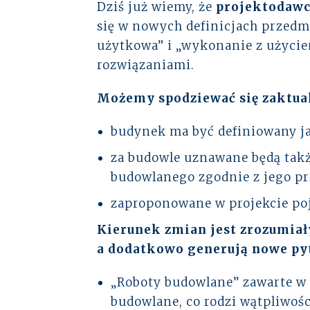
Dziś już wiemy, że
projektodawcy
się w nowych definicjach przedm
użytkowa” i „wykonanie z użyci
rozwiązaniami.
Możemy spodziewać się zaktual
budynek ma być definiowany j
za budowle uznawane będą także
budowlanego zgodnie z jego p
zaproponowane w projekcie poj
Kierunek zmian jest zrozumiał
a dodatkowo generują nowe py
„Roboty budowlane” zawarte w 
budowlane, co rodzi wątpliwośc