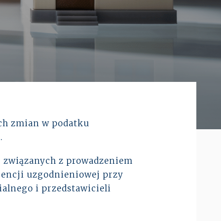
Prawo karne dla biznesu
CASE STUDIES
Spór o rozliczenie strat po
reorganizacji grupy –
pełe...
ALTOOL JPK CIT –
pomoc w raportowaniu
mimo ograniczeń ...
ych zmian w podatku
.
Więcej
i
związanych z prowadzeniem
rencji uzgodnieniowej przy
alnego i przedstawicieli