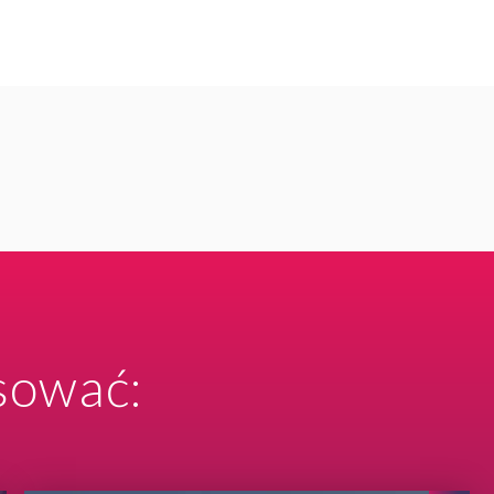
sować: