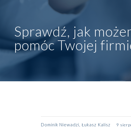
Sprawdź, jak może
pomóc Twojej firmi
Dominik Niewadzi
,
Łukasz Kalisz
9 sier