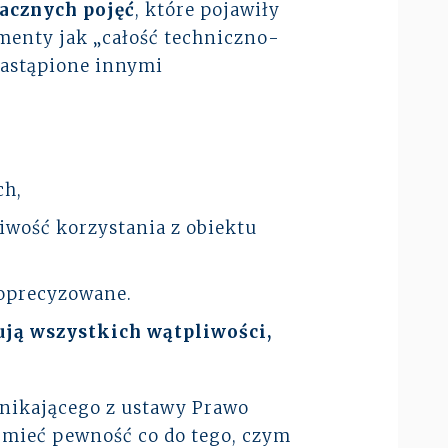
nacznych pojęć
, które pojawiły
menty jak „całość techniczno-
zastąpione innymi
ch,
iwość korzystania z obiektu
doprecyzowane.
ują wszystkich wątpliwości,
ynikającego z ustawy Prawo
t mieć pewność co do tego, czym