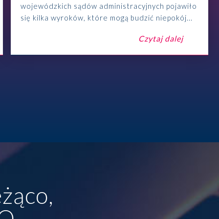
wojewódzkich sądów administracyjnych pojawiło
się kilka wyroków, które mogą budzić niepokój...
Czytaj dalej
żąco,
TO