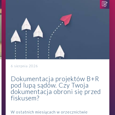
6 sierpnia 2026
Dokumentacja projektów B+R
pod lupą sądów. Czy Twoja
dokumentacja obroni się przed
fiskusem?
W ostatnich miesiącach w orzecznictwie