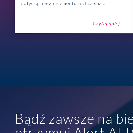
dotyczą innego elementu rozliczenia ...
Czytaj dalej
Bądź zawsze na bie
otrzymuj Alert AL