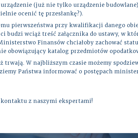
 urządzenie (już nie tylko urządzenie budowlane)
ielnie ocenić tę przesłankę?).
emu pierwszeństwa przy kwalifikacji danego ob
ści budzi wciąż treść załącznika do ustawy, w k
inisterstwo Finansów chciałoby zachować status 
cnie obowiązujący katalog przedmiotów opodatk
ż trwają. W najbliższym czasie możemy spodziew
dziemy Państwa informować o postępach minister
o kontaktu z naszymi ekspertami!