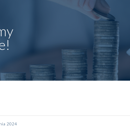
my
e!
pnia 2024