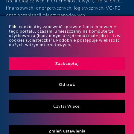
technologicznych, nieruchomościowych, life science,
finansowych, energetycznych, logistycznych, VC/PE
oraz organizacji międzynarodowych.
Pliki cookie Aby zapewnić sprawne funkcjonowanie
• 15 lat doświadczenia, 170 ekspertów, tysiące
tego portalu, czasami umieszczamy na komputerze
użytkownika (bądź innym urządzeniu) małe pliki – tzw.
zrealizowanych projektów i wyróżnienia w rankingach
cookies („ciasteczka”). Podobnie postępuje większość
ITR World Tax i ITR World TP.
dużych witryn internetowych.
Zaakceptuj
Odrzuć
Czytaj Więcej
Copyritht 2026
ALTO All right reserved
Zmień ustawienia