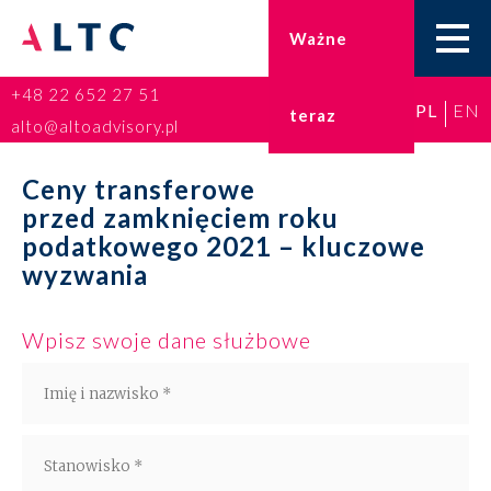
Ważne
+48 22 652 27 51
PL
EN
teraz
Home
alto@altoadvisory.pl
Doradztwo podatkowe
Ceny transferowe
przed zamknięciem roku
Księgowość
podatkowego 2021 – kluczowe
wyzwania
Kadry i płace
Wpisz swoje dane służbowe
ESG
Broker ubezpieczeniowy
Prawo karne dla biznesu