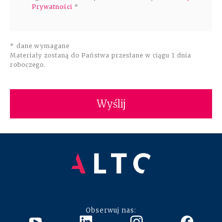
Prywatności
*
* dane wymagane
Materiały zostaną do Państwa przesłane w ciągu 1 dnia
roboczego.
Obserwuj nas: