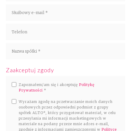
Rozwiązania
Zespół
Dołącz do nas
Dlaczego ALTO
Zaakceptuj zgody
Case studies
Zapoznałem/am się i akceptuję
Politykę
Baza wiedzy
Prywatności
*
ALTOstratus
Wyrażam zgodę na przetwarzanie moich danych
osobowych przez odpowiedni podmiot z grupy
spółek ALTO*, który przygotował materiał, w celu
Kontakt
przesyłania mi informacji marketingowych w
materiale na podany przeze mnie adres e-mail,
zgodnie z informacjami zamieszczonymi w
Polityce