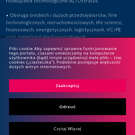
rozwiązania technologiczne ALTOstratus.
• Obsługa średnich i dużych przedsiębiorstw, firm
technologicznych, nieruchomościowych, life science,
finansowych, energetycznych, logistycznych, VC/PE
oraz organizacji międzynarodowych.
Pliki cookie Aby zapewnić sprawne funkcjonowanie
• 15 lat doświadczenia, 170 ekspertów, tysiące
tego portalu, czasami umieszczamy na komputerze
użytkownika (bądź innym urządzeniu) małe pliki – tzw.
zrealizowanych projektów i wyróżnienia w rankingach
cookies („ciasteczka”). Podobnie postępuje większość
ITR World Tax i ITR World TP.
dużych witryn internetowych.
Zaakceptuj
Odrzuć
Czytaj Więcej