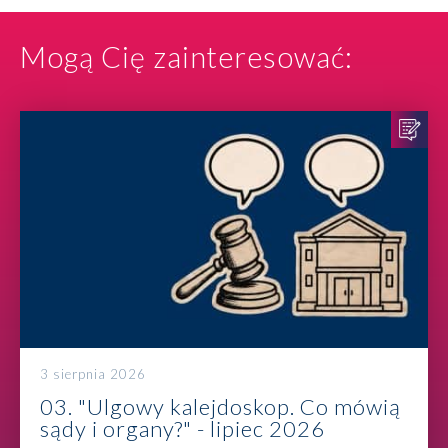
Mogą Cię zainteresować:
3 sierpnia 2026
03. "Ulgowy kalejdoskop. Co mówią
sądy i organy?" - lipiec 2026