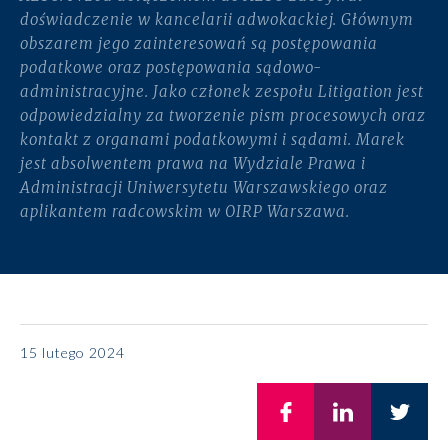
doświadczenie w kancelarii adwokackiej. Głównym
obszarem jego zainteresowań są postępowania
podatkowe oraz postępowania sądowo-
administracyjne. Jako członek zespołu Litigation jest
odpowiedzialny za tworzenie pism procesowych oraz
kontakt z organami podatkowymi i sądami. Marek
jest absolwentem prawa na Wydziale Prawa i
Administracji Uniwersytetu Warszawskiego oraz
aplikantem radcowskim w OIRP Warszawa.
15 lutego 2024