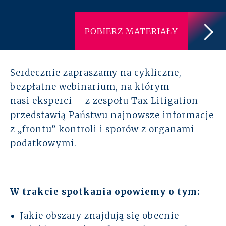
Rozwiązania
POBIERZ MATERIAŁY
Zespół
Dołącz do nas
Serdecznie zapraszamy na cykliczne,
bezpłatne webinarium, na którym
Dlaczego ALTO
nasi eksperci – z zespołu Tax Litigation –
przedstawią Państwu najnowsze informacje
Case studies
z „frontu” kontroli i sporów z organami
podatkowymi.
Baza wiedzy
ALTOstratus
W trakcie spotkania opowiemy o tym:
Kontakt
Jakie obszary znajdują się obecnie