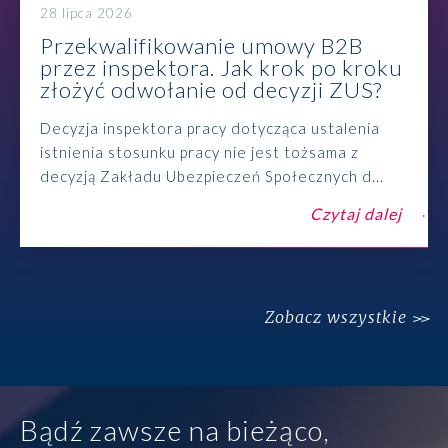
28 lipca 2026
Przekwalifikowanie umowy B2B
przez inspektora. Jak krok po kroku
złożyć odwołanie od decyzji ZUS?
Decyzja inspektora pracy dotycząca ustalenia
istnienia stosunku pracy nie jest tożsama z
decyzją Zakładu Ubezpieczeń Społecznych d...
Czytaj dalej
Zobacz wszystkie
Bądź zawsze na bieżąco,