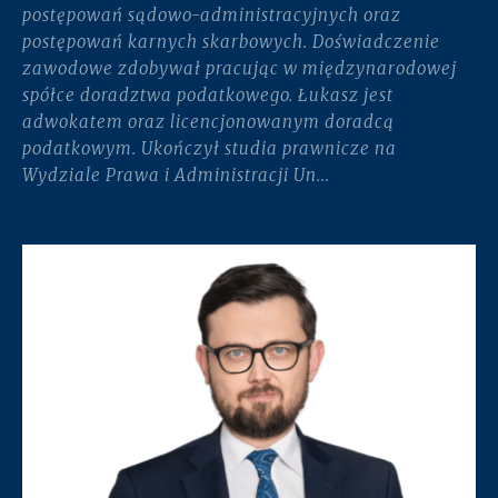
postępowań sądowo-administracyjnych oraz
postępowań karnych skarbowych. Doświadczenie
zawodowe zdobywał pracując w międzynarodowej
spółce doradztwa podatkowego. Łukasz jest
adwokatem oraz licencjonowanym doradcą
podatkowym. Ukończył studia prawnicze na
Wydziale Prawa i Administracji Un...