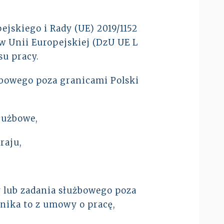
jskiego i Rady (UE) 2019/1152
w Unii Europejskiej (DzU UE L
u pracy.
bowego poza granicami Polski
łużbowe,
raju,
 lub zadania służbowego poza
ynika to z umowy o pracę,