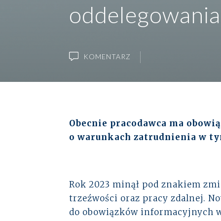
Baza wiedzy
oddelegowania
Ubezpieczenia
Kadry i płace
Instytucje rynków finansowych
Kontakt
Wsparcie płacowe
Energetyka
KOMENTARZ
Wsparcie kadrowe
Logistyka
+48 22 652 27 51
alto@altoadvisory.pl
Obecnie pracodawca ma obowią
o warunkach zatrudnienia w ty
Gdański Business Center
ul. Inflancka 4b, Budynek C
00-189 Warszawa
Zobacz na mapie
Rok 2023 minął pod znakiem zmian
trzeźwości oraz pracy zdalnej. 
do obowiązków informacyjnych 