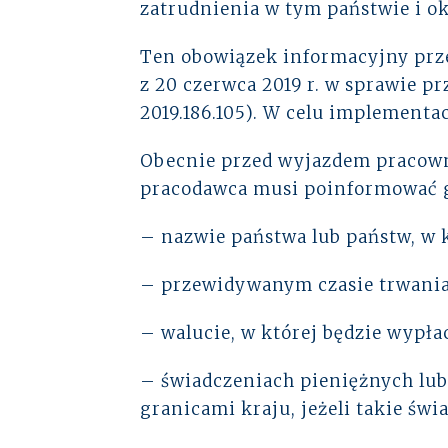
zatrudnienia w tym państwie i o
Ten obowiązek informacyjny przew
z 20 czerwca 2019 r. w sprawie 
2019.186.105). W celu implement
Obecnie przed wyjazdem pracown
pracodawca musi poinformować go,
– nazwie państwa lub państw, w 
– przewidywanym czasie trwania 
– walucie, w której będzie wypł
– świadczeniach pieniężnych lu
granicami kraju, jeżeli takie św