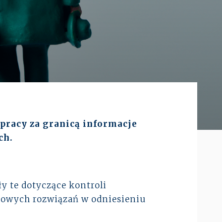
Prawo karne dla biznesu
CASE STUDIES
Spór o rozliczenie strat po
reorganizacji grupy –
pełe...
ALTOOL JPK CIT –
pomoc w raportowaniu
mimo ograniczeń ...
racy za granicą informacje
ch.
Więcej
y te dotyczące kontroli
 nowych rozwiązań w odniesieniu