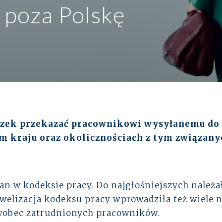
 poza Polskę
Zabezpieczenie osób zarządzających
EKSPERCI
Programy pracownicze
Paweł Fałkowski
zek przekazać pracownikowi wysyłanemu do p
Managing Partner, Accounting
m kraju oraz okolicznościach z tym związany
Wszyscy
 w kodeksie pracy. Do najgłośniejszych należał
Nowelizacja kodeksu pracy wprowadziła też wiele
wobec zatrudnionych pracowników.