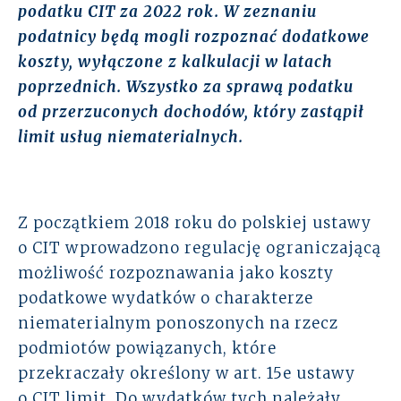
podatku CIT za 2022 rok. W zeznaniu
Rozwiązania
podatnicy będą mogli rozpoznać dodatkowe
koszty, wyłączone z kalkulacji w latach
Zespół
poprzednich. Wszystko za sprawą podatku
od przerzuconych dochodów, który zastąpił
Dołącz do nas
limit usług niematerialnych.
Dlaczego ALTO
Case studies
Z początkiem 2018 roku do polskiej ustawy
o CIT wprowadzono regulację ograniczającą
Baza wiedzy
możliwość rozpoznawania jako koszty
podatkowe wydatków o charakterze
ALTOstratus
niematerialnym ponoszonych na rzecz
podmiotów powiązanych, które
Kontakt
przekraczały określony w art. 15e ustawy
o CIT limit. Do wydatków tych należały