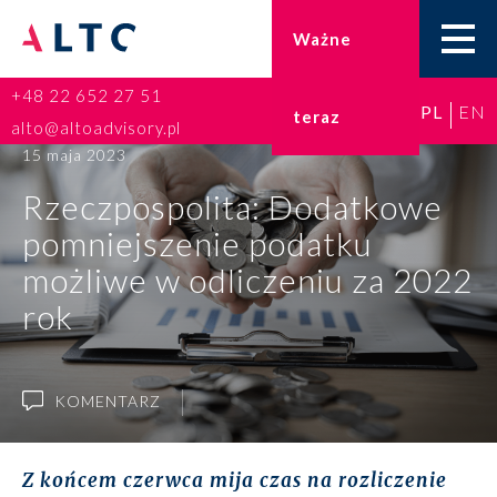
Ważne
+48 22 652 27 51
PL
EN
teraz
Home
alto@altoadvisory.pl
15 maja 2023
Doradztwo podatkowe
Rzeczpospolita: Dodatkowe
pomniejszenie podatku
Księgowość
możliwe w odliczeniu za 2022
Kadry i płace
rok
ESG
KOMENTARZ
Broker ubezpieczeniowy
Prawo karne dla biznesu
Z końcem czerwca mija czas na rozliczenie