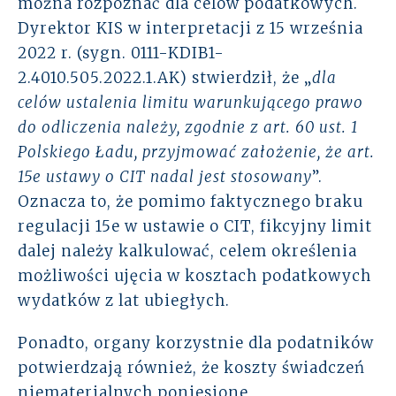
można rozpoznać dla celów podatkowych.
Dyrektor KIS w interpretacji z 15 września
2022 r. (sygn. 0111-KDIB1-
2.4010.505.2022.1.AK) stwierdził, że „
dla
celów ustalenia limitu warunkującego prawo
do odliczenia należy, zgodnie z art. 60 ust. 1
Polskiego Ładu, przyjmować założenie, że art.
15e ustawy o CIT nadal jest stosowany
”.
Oznacza to, że pomimo faktycznego braku
regulacji 15e w ustawie o CIT, fikcyjny limit
dalej należy kalkulować, celem określenia
możliwości ujęcia w kosztach podatkowych
wydatków z lat ubiegłych.
Ponadto, organy korzystnie dla podatników
potwierdzają również, że koszty świadczeń
niematerialnych poniesione