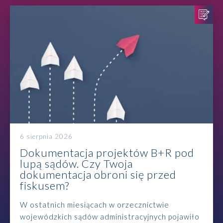
6 sierpnia 2026
Dokumentacja projektów B+R pod
lupą sądów. Czy Twoja
dokumentacja obroni się przed
fiskusem?
W ostatnich miesiącach w orzecznictwie
wojewódzkich sądów administracyjnych pojawiło