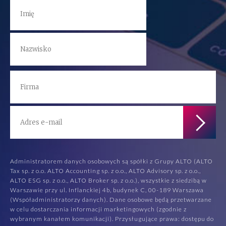
Administratorem danych osobowych są spółki z Grupy ALTO (ALTO
Tax sp. z o.o. ALTO Accounting sp. z o.o., ALTO Advisory sp. z o.o.,
ALTO ESG sp. z o.o., ALTO Broker sp. z o.o.), wszystkie z siedzibą w
Warszawie przy ul. Inflanckiej 4b, budynek C, 00-189 Warszawa
(Współadministratorzy danych). Dane osobowe będą przetwarzane
w celu dostarczania informacji marketingowych (zgodnie z
wybranym kanałem komunikacji). Przysługujące prawa: dostępu do