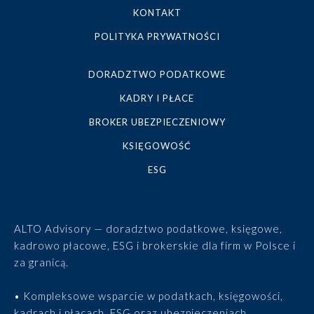
KONTAKT
POLITYKA PRYWATNOŚCI
DORADZTWO PODATKOWE
KADRY I PŁACE
BROKER UBEZPIECZENIOWY
KSIĘGOWOŚĆ
ESG
ALTO Advisory — doradztwo podatkowe, księgowe,
kadrowo płacowe, ESG i brokerskie dla firm w Polsce i
za granicą.
• Kompleksowe wsparcie w podatkach, księgowości,
kadrach i płacach, ESG oraz ubezpieczeniach