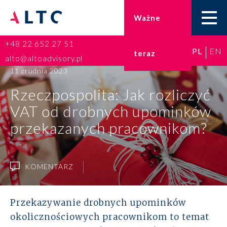
Ważne
+48 22 652 27 51
PL
EN
teraz
Home
alto@altoadvisory.pl
11 grudnia 2023
Doradztwo podatkowe
Rzeczpospolita: Jak rozliczyć
VAT od drobnych upominków
Księgowość
przekazanych pracownikom?
Kadry i płace
ESG
KOMENTARZ
Broker ubezpieczeniowy
Przekazywanie drobnych upominków
Prawo karne dla biznesu
okolicznościowych pracownikom to temat