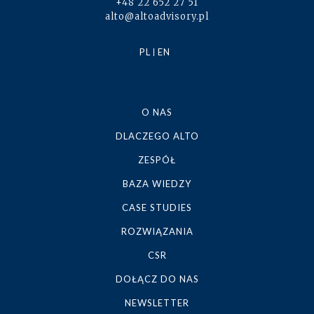
+48 22 652 27 51
alto@altoadvisory.pl
PL
EN
O NAS
DLACZEGO ALTO
ZESPÓŁ
BAZA WIEDZY
CASE STUDIES
ROZWIĄZANIA
CSR
DOŁĄCZ DO NAS
NEWSLETTER