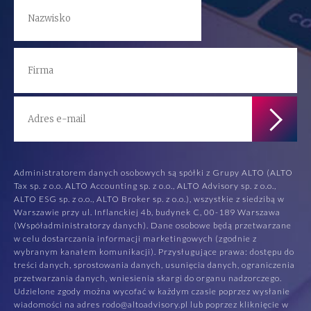
Administratorem danych osobowych są spółki z Grupy ALTO (ALTO
Tax sp. z o.o. ALTO Accounting sp. z o.o., ALTO Advisory sp. z o.o.,
ALTO ESG sp. z o.o., ALTO Broker sp. z o.o.), wszystkie z siedzibą w
Warszawie przy ul. Inflanckiej 4b, budynek C, 00-189 Warszawa
(Współadministratorzy danych). Dane osobowe będą przetwarzane
w celu dostarczania informacji marketingowych (zgodnie z
wybranym kanałem komunikacji). Przysługujące prawa: dostępu do
treści danych, sprostowania danych, usunięcia danych, ograniczenia
przetwarzania danych, wniesienia skargi do organu nadzorczego.
Udzielone zgody można wycofać w każdym czasie poprzez wysłanie
wiadomości na adres rodo@altoadvisory.pl lub poprzez kliknięcie w