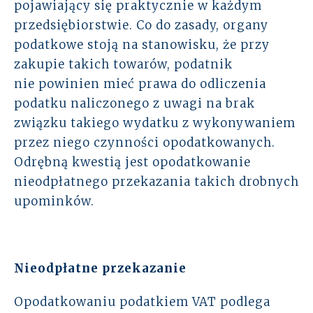
pojawiający się praktycznie w każdym
Rozwiązania
przedsiębiorstwie. Co do zasady, organy
podatkowe stoją na stanowisku, że przy
Zespół
zakupie takich towarów, podatnik
nie powinien mieć prawa do odliczenia
Dołącz do nas
podatku naliczonego z uwagi na brak
związku takiego wydatku z wykonywaniem
Dlaczego ALTO
przez niego czynności opodatkowanych.
Odrębną kwestią jest opodatkowanie
Case studies
nieodpłatnego przekazania takich drobnych
upominków.
Baza wiedzy
ALTOstratus
Nieodpłatne przekazanie
Kontakt
Opodatkowaniu podatkiem VAT podlega