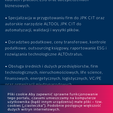
biznesowych.
• Specjalizacja w przygotowaniu firm do JPK CIT oraz
autorskie narzędzie ALTOOL JPK CIT do
automatyzacji, walidacji i wysyłki plików.
• Doradztwo podatkowe, ceny transferowe, kontrole
podatkowe, outsourcing księgowy, raportowanie ESG i
rozwiązania technologiczne ALTOstratus.
• Obsługa średnich i dużych przedsiębiorstw, firm
technologicznych, nieruchomościowych, life science,
finansowych, energetycznych, logistycznych, VC/PE
oraz organizacji międzynarodowych.
Pliki cookie Aby zapewnić sprawne funkcjonowanie
• 15 lat doświadczenia, 170 ekspertów, tysiące
tego portalu, czasami umieszczamy na komputerze
użytkownika (bądź innym urządzeniu) małe pliki – tzw.
zrealizowanych projektów i wyróżnienia w rankingach
cookies („ciasteczka”). Podobnie postępuje większość
ITR World Tax i ITR World TP.
dużych witryn internetowych.