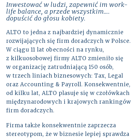
Inwestować w ludzi, zapewnić im work-
Rozwiązania
life balance, a przede wszystkim….
dopuścić do głosu kobiety.
Zespół
ALTO to jedna z najbardziej dynamicznie
rozwijających się firm doradczych w Polsce.
Dołącz do nas
W ciągu 11 lat obecności na rynku,
z kilkuosobowej firmy ALTO zmieniło się
Dlaczego ALTO
w organizację zatrudniającą 150 osób,
w trzech liniach biznesowych: Tax, Legal
Case studies
oraz Accounting & Payroll. Konsekwentnie,
Baza wiedzy
od kilku lat, ALTO plasuje się w czołówkach
międzynarodowych i krajowych rankingów
ALTOstratus
firm doradczych.
Kontakt
Firma także konsekwentnie zaprzecza
stereotypom, że w biznesie lepiej sprawdza