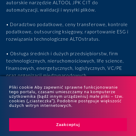
autorskie narzędzie ALTOOL JPK CIT do
automatyzacji, walidacji i wysyłki plików.
• Doradztwo podatkowe, ceny transferowe, kontrole
podatkowe, outsourcing księgowy, raportowanie ESG i
rozwiązania technologiczne ALTOstratus.
• Obsługa średnich i dużych przedsiębiorstw, firm
technologicznych, nieruchomościowych, life science,
finansowych, energetycznych, logistycznych, VC/PE
oraz organizacji międzynarodowych.
Pliki cookie Aby zapewnić sprawne funkcjonowanie
• 15 lat doświadczenia, 170 ekspertów, tysiące
tego portalu, czasami umieszczamy na komputerze
użytkownika (bądź innym urządzeniu) małe pliki – tzw.
zrealizowanych projektów i wyróżnienia w rankingach
cookies („ciasteczka”). Podobnie postępuje większość
ITR World Tax i ITR World TP.
dużych witryn internetowych.
Zaakceptuj