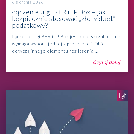
6 sierpnia 2026
Łączenie ulgi B+R i IP Box – jak
bezpiecznie stosować „złoty duet”
podatkowy?
Łączenie ulgi B+R i IP Box jest dopuszczalne i nie
wymaga wyboru jednej z preferencji. Obie
dotyczą innego elementu rozliczenia ...
Czytaj dalej