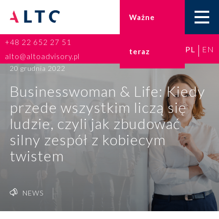
Ważne
+48 22 652 27 51
PL
EN
teraz
Home
alto@altoadvisory.pl
20 grudnia 2022
Doradztwo podatkowe
Businesswoman & Life: Kiedy
przede wszystkim liczą się
Księgowość
ludzie, czyli jak zbudować
Kadry i płace
silny zespół z kobiecym
twistem
ESG
Broker ubezpieczeniowy
NEWS
Prawo karne dla biznesu