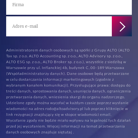
Administratorem danych osobowych są spółki z Grupy ALTO (ALTO
Tax sp. z o.o. ALTO Accounting sp. z o.o., ALTO Advisory sp. z o.o.,
ALTO ESG sp. z o.o., ALTO Broker sp. z o.o.), wszystkie z siedzibą w
Warszawie przy ul. Inflanckiej 4b, budynek C, 00-189 Warszawa
(Współadministratorzy danych). Dane osobowe będą przetwarzane
w celu dostarczania informacji marketingowych (zgodnie z
wybranym kanałem komunikacji). Przysługujące prawa: dostępu do
treści danych, sprostowania danych, usunięcia danych, ograniczenia
przetwarzania danych, wniesienia skargi do organu nadzorczego.
Udzielone zgody można wycofać w każdym czasie poprzez wysłanie
wiadomości na adres rodo@altoadvisory.pl lub poprzez kliknięcie w
link rezygnacji znajdujący się w stopce wiadomości email.
Wycofanie zgody nie będzie miało wpływu na legalność tych działań
przed jej wycofaniem. Więcej informacji na temat przetwarzania
danych osobowych znajduje się
tutaj
.