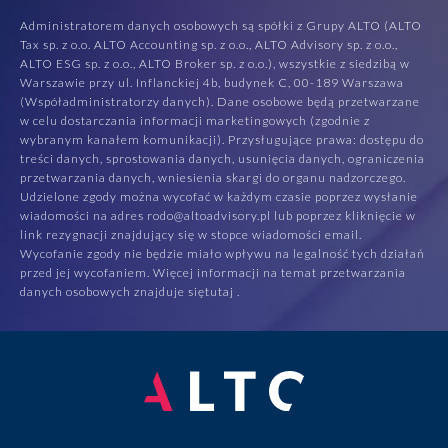
Administratorem danych osobowych są spółki z Grupy ALTO (ALTO
Tax sp. z o.o. ALTO Accounting sp. z o.o., ALTO Advisory sp. z o.o.,
ALTO ESG sp. z o.o., ALTO Broker sp. z o.o.), wszystkie z siedzibą w
Warszawie przy ul. Inflanckiej 4b, budynek C, 00-189 Warszawa
(Współadministratorzy danych). Dane osobowe będą przetwarzane
w celu dostarczania informacji marketingowych (zgodnie z
wybranym kanałem komunikacji). Przysługujące prawa: dostępu do
treści danych, sprostowania danych, usunięcia danych, ograniczenia
przetwarzania danych, wniesienia skargi do organu nadzorczego.
Udzielone zgody można wycofać w każdym czasie poprzez wysłanie
wiadomości na adres rodo@altoadvisory.pl lub poprzez kliknięcie w
link rezygnacji znajdujący się w stopce wiadomości email.
Wycofanie zgody nie będzie miało wpływu na legalność tych działań
przed jej wycofaniem. Więcej informacji na temat przetwarzania
danych osobowych znajduje się
tutaj
.