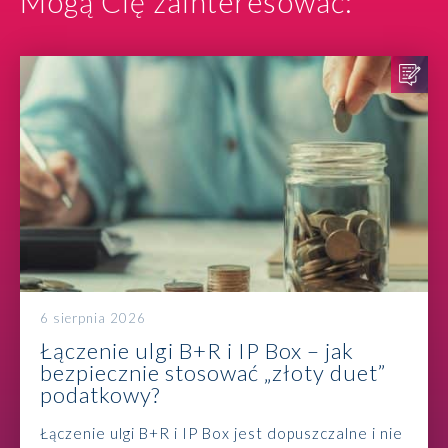
Mogą Cię zainteresować:
6 sierpnia 2026
Łączenie ulgi B+R i IP Box – jak
bezpiecznie stosować „złoty duet”
podatkowy?
Łączenie ulgi B+R i IP Box jest dopuszczalne i nie