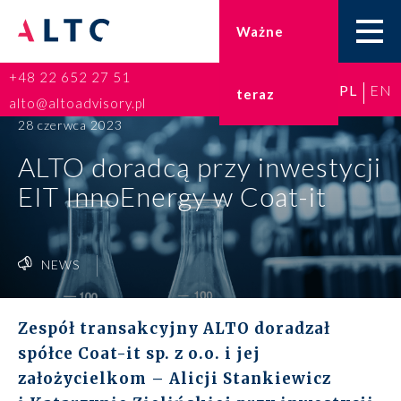
Ważne
+48 22 652 27 51
PL
EN
teraz
Home
alto@altoadvisory.pl
28 czerwca 2023
Doradztwo podatkowe
ALTO doradcą przy inwestycji
EIT InnoEnergy w Coat-it
Księgowość
Kadry i płace
NEWS
ESG
Zespół transakcyjny ALTO doradzał
Broker ubezpieczeniowy
spółce
Coat-it sp. z o.o.
i jej
założycielkom – Alicji Stankiewicz
Prawo karne dla biznesu