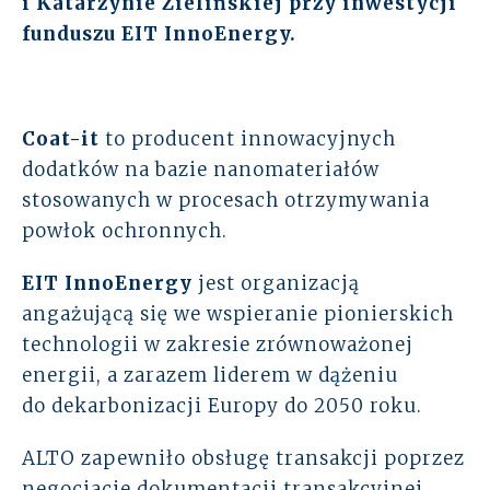
i Katarzynie Zielińskiej przy inwestycji
funduszu EIT InnoEnergy.
Rozwiązania
Zespół
Coat-it
to producent innowacyjnych
Dołącz do nas
dodatków na bazie nanomateriałów
stosowanych w procesach otrzymywania
Dlaczego ALTO
powłok ochronnych.
Case studies
EIT InnoEnergy
jest organizacją
angażującą się we wspieranie pionierskich
Baza wiedzy
technologii w zakresie zrównoważonej
energii, a zarazem liderem w dążeniu
ALTOstratus
do dekarbonizacji Europy do 2050 roku.
Kontakt
ALTO zapewniło obsługę transakcji poprzez
negocjacje dokumentacji transakcyjnej