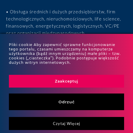
• Obsługa średnich i dużych przedsiębiorstw, firm
technologicznych, nieruchomościowych, life science,
finansowych, energetycznych, logistycznych, VC/PE
oraz organizacji międzynarodowych.
Pliki cookie Aby zapewnić sprawne funkcjonowanie
• 15 lat doświadczenia, 170 ekspertów, tysiące
tego portalu, czasami umieszczamy na komputerze
użytkownika (bądź innym urządzeniu) małe pliki – tzw.
zrealizowanych projektów i wyróżnienia w rankingach
cookies („ciasteczka”). Podobnie postępuje większość
ITR World Tax i ITR World TP.
dużych witryn internetowych.
Zaakceptuj
Odrzuć
Czytaj Więcej
Copyritht 2026