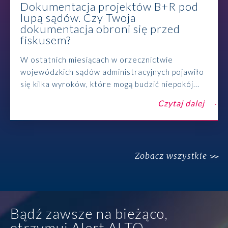
Dokumentacja projektów B+R pod
lupą sądów. Czy Twoja
dokumentacja obroni się przed
fiskusem?
W ostatnich miesiącach w orzecznictwie
wojewódzkich sądów administracyjnych pojawiło
się kilka wyroków, które mogą budzić niepokój...
Czytaj dalej
Zobacz wszystkie
Bądź zawsze na bieżąco,
otrzymuj Alert ALTO