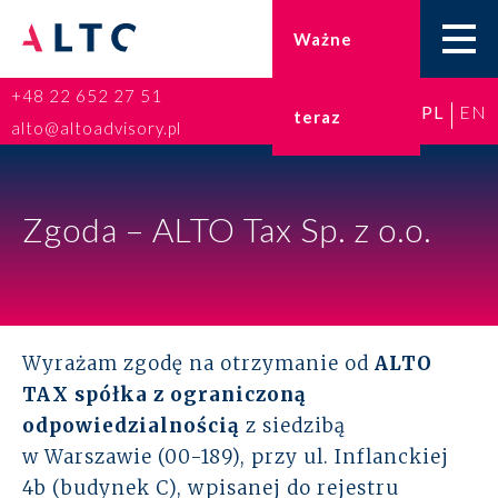
Ważne
+48 22 652 27 51
PL
EN
teraz
Home
alto@altoadvisory.pl
Doradztwo podatkowe
Zgoda – ALTO Tax Sp. z o.o.
Księgowość
Kadry i płace
ESG
Wyrażam zgodę na otrzymanie od
ALTO
TAX spółka z ograniczoną
Broker ubezpieczeniowy
odpowiedzialnością
z siedzibą
w Warszawie (00-189), przy ul. Inflanckiej
Prawo karne dla biznesu
4b (budynek C), wpisanej do rejestru