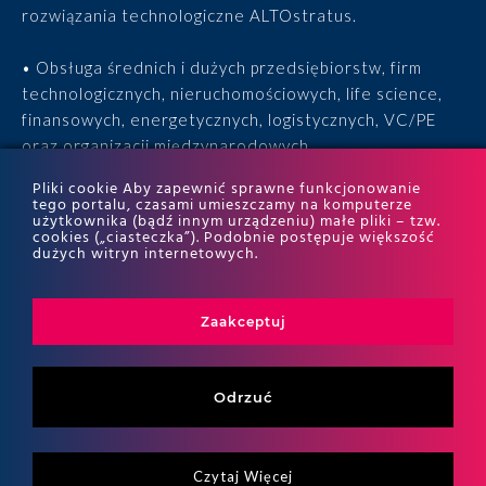
rozwiązania technologiczne ALTOstratus.
• Obsługa średnich i dużych przedsiębiorstw, firm
technologicznych, nieruchomościowych, life science,
finansowych, energetycznych, logistycznych, VC/PE
oraz organizacji międzynarodowych.
Pliki cookie Aby zapewnić sprawne funkcjonowanie
• 15 lat doświadczenia, 170 ekspertów, tysiące
tego portalu, czasami umieszczamy na komputerze
użytkownika (bądź innym urządzeniu) małe pliki – tzw.
zrealizowanych projektów i wyróżnienia w rankingach
cookies („ciasteczka”). Podobnie postępuje większość
ITR World Tax i ITR World TP.
dużych witryn internetowych.
Zaakceptuj
Odrzuć
Czytaj Więcej