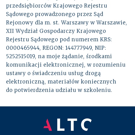
przedsiębiorców Krajowego Rejestru
Rozwiązania
Sądowego prowadzonego przez Sąd
Rejonowy dla m. st. Warszawy w Warszawie,
Zespół
XII Wydział Gospodarczy Krajowego
Rejestru Sądowego pod numerem KRS:
Dołącz do nas
0000465944, REGON: 144777949, NIP:
5252515019, na moje żądanie, środkami
Dlaczego ALTO
komunikacji elektronicznej, w rozumieniu
ustawy o świadczeniu usług drogą
Case studies
elektroniczną, materiałów koniecznych
Baza wiedzy
do potwierdzenia udziału w szkoleniu.
ALTOstratus
Kontakt