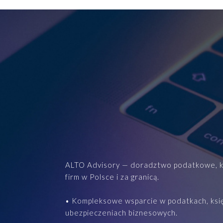
Zabezpieczenie osób zarządzających
EKSPERCI
Programy pracownicze
Paweł Fałkowski
Managing Partner, Accounting
Wszyscy
ALTO Advisory — doradztwo podatkowe, ks
firm w Polsce i za granicą.
• Kompleksowe wsparcie w podatkach, księ
ubezpieczeniach biznesowych.