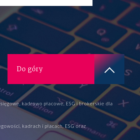
Prawo karne dla biznesu
CASE STUDIES
Spór o rozliczenie strat po
reorganizacji grupy –
pełe...
ALTOOL JPK CIT –
Do góry
pomoc w raportowaniu
mimo ograniczeń ...
Więcej
ięgowe, kadrowo płacowe, ESG i brokerskie dla
gowości, kadrach i płacach, ESG oraz