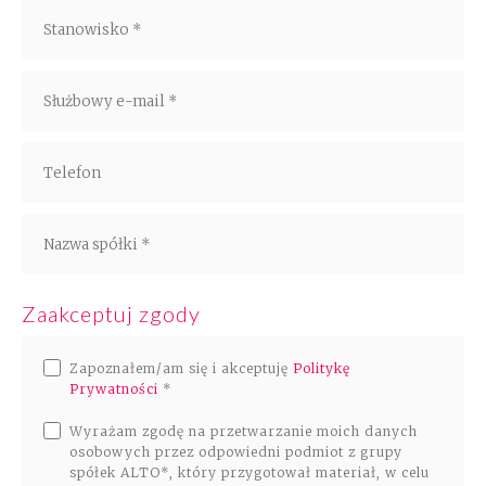
Rozwiązania
Zespół
Dołącz do nas
Dlaczego ALTO
Case studies
Zaakceptuj zgody
Baza wiedzy
Zapoznałem/am się i akceptuję
Politykę
ALTOstratus
Prywatności
*
Wyrażam zgodę na przetwarzanie moich danych
Kontakt
osobowych przez odpowiedni podmiot z grupy
spółek ALTO*, który przygotował materiał, w celu