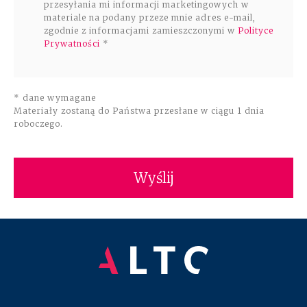
przesyłania mi informacji marketingowych w
materiale na podany przeze mnie adres e-mail,
zgodnie z informacjami zamieszczonymi w
Polityce
Prywatności
*
* dane wymagane
Materiały zostaną do Państwa przesłane w ciągu 1 dnia
roboczego.