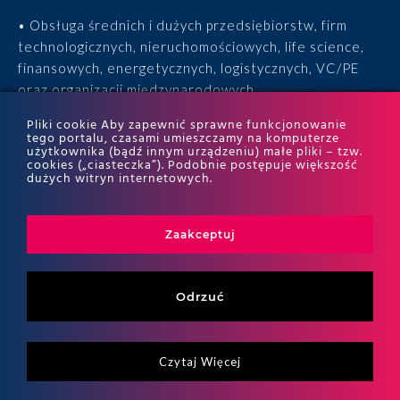
• Obsługa średnich i dużych przedsiębiorstw, firm
technologicznych, nieruchomościowych, life science,
finansowych, energetycznych, logistycznych, VC/PE
oraz organizacji międzynarodowych.
Pliki cookie Aby zapewnić sprawne funkcjonowanie
• 15 lat doświadczenia, 170 ekspertów, tysiące
tego portalu, czasami umieszczamy na komputerze
użytkownika (bądź innym urządzeniu) małe pliki – tzw.
zrealizowanych projektów i wyróżnienia w rankingach
cookies („ciasteczka”). Podobnie postępuje większość
ITR World Tax i ITR World TP.
dużych witryn internetowych.
Zaakceptuj
Odrzuć
Czytaj Więcej
Copyritht 2026