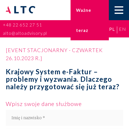
Ważne
+48 22 652 27 51
PL
EN
teraz
Home
alto@altoadvisory.pl
Doradztwo podatkowe
[EVENT STACJONARNY - CZWARTEK
26.10.2023 R.]
Księgowość
Krajowy System e-Faktur –
Kadry i płace
problemy i wyzwania. Dlaczego
należy przygotować się już teraz?
ESG
Wpisz swoje dane służbowe
Broker ubezpieczeniowy
Prawo karne dla biznesu