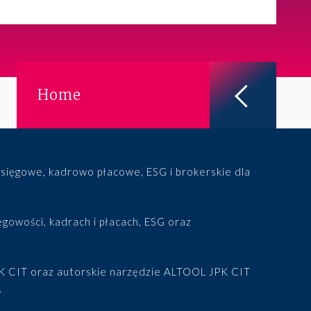
Prawo karne dla biznesu
CASE STUDIES
Spór o rozliczenie strat po
reorganizacji grupy –
Home
pełe...
ALTOOL JPK CIT –
pomoc w raportowaniu
mimo ograniczeń ...
ięgowe, kadrowo płacowe, ESG i brokerskie dla
Więcej
gowości, kadrach i płacach, ESG oraz
JPK CIT oraz autorskie narzędzie ALTOOL JPK CIT
.