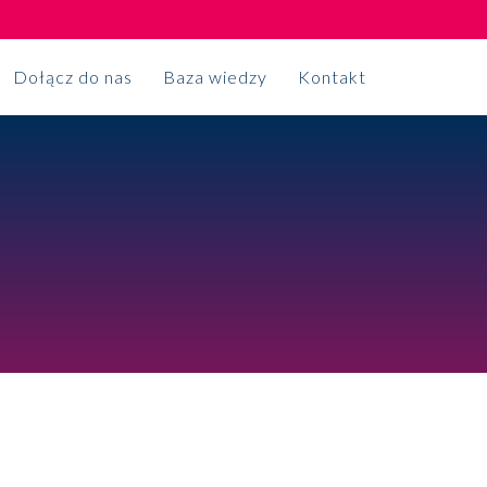
Dołącz do nas
Baza wiedzy
Kontakt
Księgowość
NA CZASIE
Outsourcing księgowy
Premiera Raportu
Usługi sekretariatu korporacyjnego
Made in Poland
Projekty księgowe
2024
Broker ubezpieczeniowy
Więcej
Rozwiązania dla firm