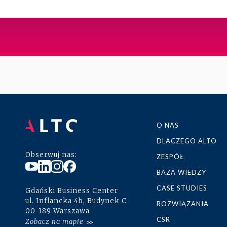
Baza wiedzy
Ubezpieczenia
Kadry i płace
Instytucje rynków finansowych
Kontakt
Wsparcie płacowe
Energetyka
Wsparcie kadrowe
Logistyka
+48 22 652 27 51
alto@altoadvisory.pl
O NAS
DLACZEGO ALTO
Gdański Business Center
Obserwuj nas:
ul. Inflancka 4b, Budynek C
ZESPÓŁ
00-189 Warszawa
BAZA WIEDZY
Zobacz na mapie
CASE STUDIES
Gdański Business Center
ul. Inflancka 4b, Budynek C
ROZWIĄZANIA
00-189 Warszawa
CSR
Zobacz na mapie