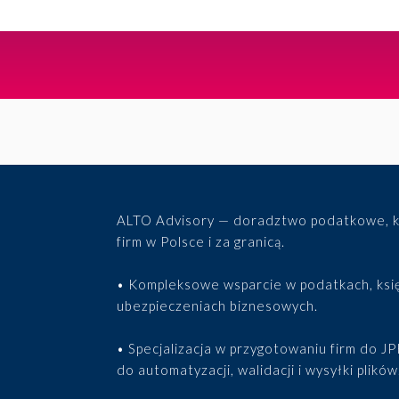
Zabezpieczenie osób zarządzających
EKSPERCI
Programy pracownicze
Paweł Fałkowski
ALTO Advisory — doradztwo podatkowe, ks
Managing Partner, Accounting
firm w Polsce i za granicą.
Wszyscy
• Kompleksowe wsparcie w podatkach, księ
ubezpieczeniach biznesowych.
• Specjalizacja w przygotowaniu firm do 
do automatyzacji, walidacji i wysyłki plików