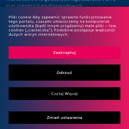
oraz organizacji międzynarodowych.
Pliki cookie Aby zapewnić sprawne funkcjonowanie
• 15 lat doświadczenia, 170 ekspertów, tysiące
tego portalu, czasami umieszczamy na komputerze
użytkownika (bądź innym urządzeniu) małe pliki – tzw.
zrealizowanych projektów i wyróżnienia w rankingach
cookies („ciasteczka”). Podobnie postępuje większość
ITR World Tax i ITR World TP.
dużych witryn internetowych.
Zaakceptuj
Odrzuć
Czytaj Więcej
Copyritht 2026
ALTO All right reserved
Zmień ustawienia
Strategia, realizacja i wsparcie:
Tomczak | Stanisławski