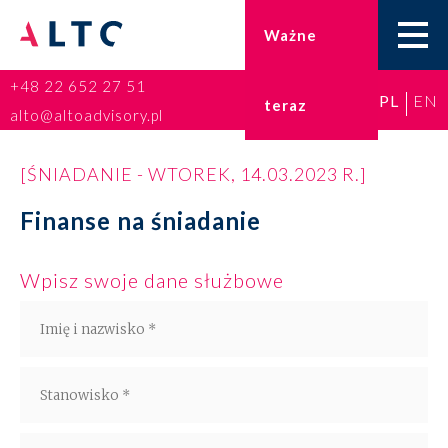
Ważne
+48 22 652 27 51
PL
EN
teraz
Home
alto@altoadvisory.pl
Doradztwo podatkowe
[ŚNIADANIE - WTOREK, 14.03.2023 R.]
Księgowość
Finanse na śniadanie
Kadry i płace
Wpisz swoje dane służbowe
ESG
Broker ubezpieczeniowy
Prawo karne dla biznesu