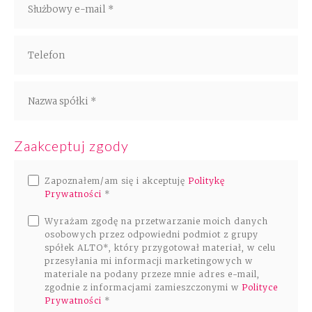
Rozwiązania
Zespół
Dołącz do nas
Dlaczego ALTO
Zaakceptuj zgody
Case studies
Zapoznałem/am się i akceptuję
Politykę
Prywatności
*
Baza wiedzy
Wyrażam zgodę na przetwarzanie moich danych
osobowych przez odpowiedni podmiot z grupy
ALTOstratus
spółek ALTO*, który przygotował materiał, w celu
przesyłania mi informacji marketingowych w
materiale na podany przeze mnie adres e-mail,
Kontakt
zgodnie z informacjami zamieszczonymi w
Polityce
Prywatności
*