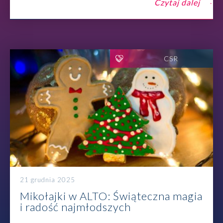
Czytaj dalej
CSR
21 grudnia 2025
Mikołajki w ALTO: Świąteczna magia
i radość najmłodszych