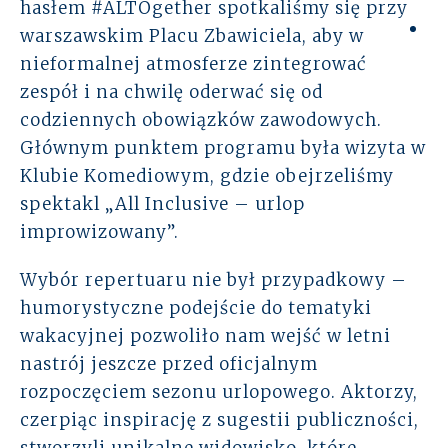
hasłem #ALTOgether spotkaliśmy się przy
Rozwiązania
warszawskim Placu Zbawiciela, aby w
nieformalnej atmosferze zintegrować
Zespół
zespół i na chwilę oderwać się od
codziennych obowiązków zawodowych.
Dołącz do nas
Głównym punktem programu była wizyta w
Klubie Komediowym, gdzie obejrzeliśmy
Dlaczego ALTO
spektakl „All Inclusive – urlop
improwizowany”.
Case studies
Wybór repertuaru nie był przypadkowy –
Baza wiedzy
humorystyczne podejście do tematyki
wakacyjnej pozwoliło nam wejść w letni
ALTOstratus
nastrój jeszcze przed oficjalnym
rozpoczęciem sezonu urlopowego. Aktorzy,
Kontakt
czerpiąc inspirację z sugestii publiczności,