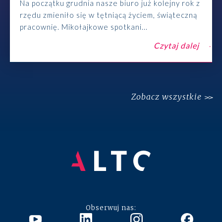
Na początku grudnia nasze biuro już kolejny rok z
rzędu zmieniło się w tętniącą życiem, świąteczną
pracownię. Mikołajkowe spotkani...
Czytaj dalej
Zobacz wszystkie
Obserwuj nas: