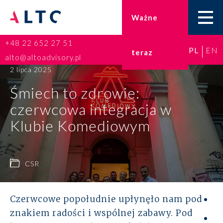
Ważne
+48 22 652 27 51
PL
EN
teraz
Home
alto@altoadvisory.pl
2 lipca 2025
Doradztwo podatkowe
Śmiech to zdrowie:
czerwcowa integracja w
Księgowość
Klubie Komediowym
Kadry i płace
ESG
CSR
Broker ubezpieczeniowy
Czerwcowe popołudnie upłynęło nam pod
Prawo karne dla biznesu
znakiem radości i wspólnej zabawy. Pod