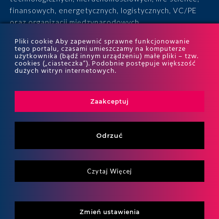
finansowych, energetycznych, logistycznych, VC/PE
oraz organizacji międzynarodowych.
Pliki cookie Aby zapewnić sprawne funkcjonowanie
• 15 lat doświadczenia, 170 ekspertów, tysiące
tego portalu, czasami umieszczamy na komputerze
użytkownika (bądź innym urządzeniu) małe pliki – tzw.
zrealizowanych projektów i wyróżnienia w rankingach
cookies („ciasteczka”). Podobnie postępuje większość
ITR World Tax i ITR World TP.
dużych witryn internetowych.
Zaakceptuj
Odrzuć
Czytaj Więcej
Copyritht 2026
ALTO All right reserved
Zmień ustawienia