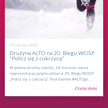
29 stycznia 2026
Drużyna ALTO na 20. Biegu WOŚP
"Policz się z cukrzycą"
W pewną mroźną sobotę, 24 stycznia, nasza
reprezentacja wzięła udział w 20. Biegu WOŚP
„Policz się z cukrzycą”. Pod hasłem #ALTOge...
Czytaj dalej