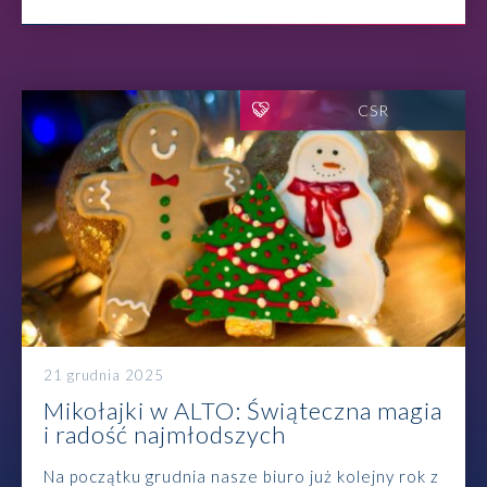
CSR
21 grudnia 2025
Mikołajki w ALTO: Świąteczna magia
i radość najmłodszych
Na początku grudnia nasze biuro już kolejny rok z