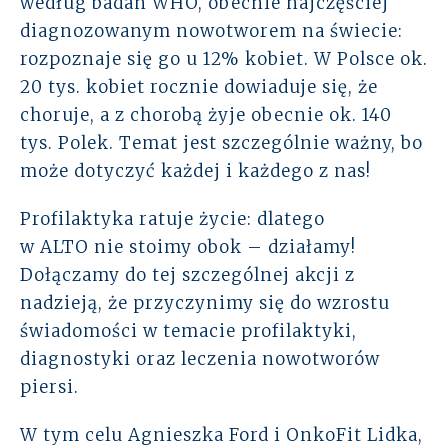
według badan WHO, obecnie najczęściej
diagnozowanym nowotworem na świecie:
Rozwiązania
rozpoznaje się go u 12% kobiet. W Polsce ok.
Zespół
20 tys. kobiet rocznie dowiaduje się, że
choruje, a z chorobą żyje obecnie ok. 140
Dołącz do nas
tys. Polek. Temat jest szczególnie ważny, bo
może dotyczyć każdej i każdego z nas!
Dlaczego ALTO
Profilaktyka ratuje życie: dlatego
Case studies
w ALTO nie stoimy obok – działamy!
Dołączamy do tej szczególnej akcji z
Baza wiedzy
nadzieją, że przyczynimy się do wzrostu
świadomości w temacie profilaktyki,
ALTOstratus
diagnostyki oraz leczenia nowotworów
piersi.
Kontakt
W tym celu Agnieszka Ford i OnkoFit Lidka,