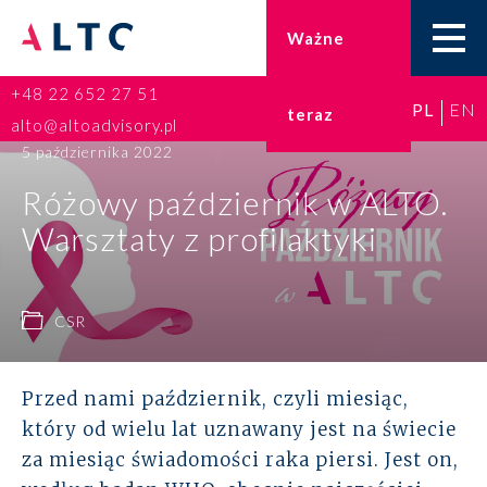
Ważne
+48 22 652 27 51
PL
EN
teraz
Home
alto@altoadvisory.pl
5 października 2022
Doradztwo podatkowe
Różowy październik w ALTO.
Warsztaty z profilaktyki
Księgowość
Kadry i płace
CSR
ESG
Przed nami październik, czyli miesiąc,
Broker ubezpieczeniowy
który od wielu lat uznawany jest na świecie
za miesiąc świadomości raka piersi. Jest on,
Prawo karne dla biznesu