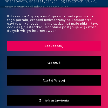
finansowych, energetycznych, logistycznych, VC/PE
oraz organizacji międzynarodowych.
Pliki cookie Aby zapewnić sprawne funkcjonowanie
• 15 lat doświadczenia, 170 ekspertów, tysiące
tego portalu, czasami umieszczamy na komputerze
użytkownika (bądź innym urządzeniu) małe pliki – tzw.
zrealizowanych projektów i wyróżnienia w rankingach
cookies („ciasteczka”). Podobnie postępuje większość
ITR World Tax i ITR World TP.
dużych witryn internetowych.
Zaakceptuj
Odrzuć
Czytaj Więcej
Copyritht 2026
ALTO All right reserved
Zmień ustawienia
Strategia, realizacja i wsparcie: