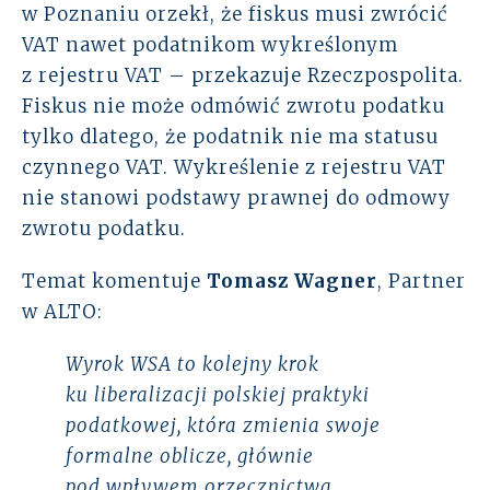
w Poznaniu orzekł, że fiskus musi zwrócić
Rozwiązania
VAT nawet podatnikom wykreślonym
z rejestru VAT – przekazuje Rzeczpospolita.
Zespół
Fiskus nie może odmówić zwrotu podatku
tylko dlatego, że podatnik nie ma statusu
Dołącz do nas
czynnego VAT. Wykreślenie z rejestru VAT
nie stanowi podstawy prawnej do odmowy
Dlaczego ALTO
zwrotu podatku.
Case studies
Temat komentuje
Tomasz Wagner
, Partner
w ALTO:
Baza wiedzy
Wyrok WSA to kolejny krok
ALTOstratus
ku liberalizacji polskiej praktyki
podatkowej, która zmienia swoje
Kontakt
formalne oblicze, głównie
pod wpływem orzecznictwa