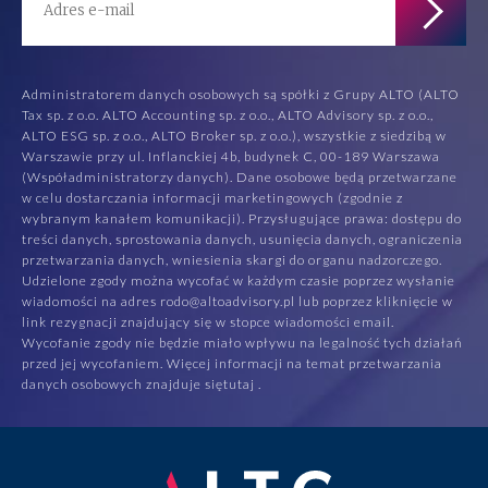
Administratorem danych osobowych są spółki z Grupy ALTO (ALTO
Tax sp. z o.o. ALTO Accounting sp. z o.o., ALTO Advisory sp. z o.o.,
ALTO ESG sp. z o.o., ALTO Broker sp. z o.o.), wszystkie z siedzibą w
Warszawie przy ul. Inflanckiej 4b, budynek C, 00-189 Warszawa
(Współadministratorzy danych). Dane osobowe będą przetwarzane
w celu dostarczania informacji marketingowych (zgodnie z
wybranym kanałem komunikacji). Przysługujące prawa: dostępu do
treści danych, sprostowania danych, usunięcia danych, ograniczenia
przetwarzania danych, wniesienia skargi do organu nadzorczego.
Udzielone zgody można wycofać w każdym czasie poprzez wysłanie
wiadomości na adres rodo@altoadvisory.pl lub poprzez kliknięcie w
link rezygnacji znajdujący się w stopce wiadomości email.
Wycofanie zgody nie będzie miało wpływu na legalność tych działań
przed jej wycofaniem. Więcej informacji na temat przetwarzania
danych osobowych znajduje się
tutaj
.