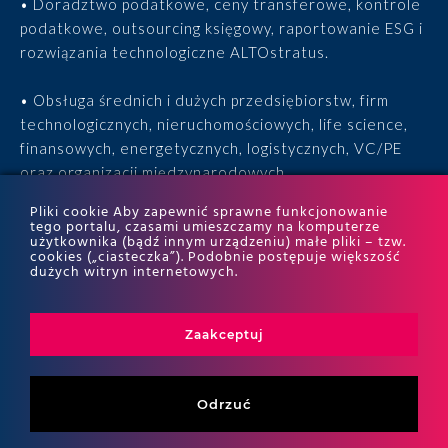
• Doradztwo podatkowe, ceny transferowe, kontrole
podatkowe, outsourcing księgowy, raportowanie ESG i
rozwiązania technologiczne ALTOstratus.
• Obsługa średnich i dużych przedsiębiorstw, firm
technologicznych, nieruchomościowych, life science,
finansowych, energetycznych, logistycznych, VC/PE
oraz organizacji międzynarodowych.
Pliki cookie Aby zapewnić sprawne funkcjonowanie
• 15 lat doświadczenia, 170 ekspertów, tysiące
tego portalu, czasami umieszczamy na komputerze
użytkownika (bądź innym urządzeniu) małe pliki – tzw.
zrealizowanych projektów i wyróżnienia w rankingach
cookies („ciasteczka”). Podobnie postępuje większość
ITR World Tax i ITR World TP.
dużych witryn internetowych.
Zaakceptuj
Odrzuć