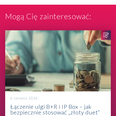
Mogą Cię zainteresować:
6 sierpnia 2026
Łączenie ulgi B+R i IP Box – jak
bezpiecznie stosować „złoty duet”