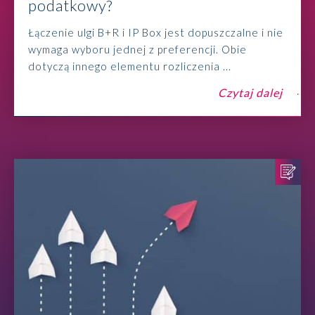
podatkowy?
Łączenie ulgi B+R i IP Box jest dopuszczalne i nie
wymaga wyboru jednej z preferencji. Obie
dotyczą innego elementu rozliczenia ...
Czytaj dalej