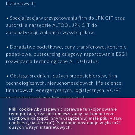
biznesowych.
• Specjalizacja w przygotowaniu firm do JPK CIT oraz
autorskie narzędzie ALTOOL JPK CIT do
automatyzacji, walidacji i wysyłki plików.
• Doradztwo podatkowe, ceny transferowe, kontrole
podatkowe, outsourcing księgowy, raportowanie ESG i
rozwiązania technologiczne ALTOstratus.
• Obsługa średnich i dużych przedsiębiorstw, firm
technologicznych, nieruchomościowych, life science,
finansowych, energetycznych, logistycznych, VC/PE
oraz organizacji międzynarodowych.
Pliki cookie Aby zapewnić sprawne funkcjonowanie
• 15 lat doświadczenia, 170 ekspertów, tysiące
tego portalu, czasami umieszczamy na komputerze
użytkownika (bądź innym urządzeniu) małe pliki – tzw.
zrealizowanych projektów i wyróżnienia w rankingach
cookies („ciasteczka”). Podobnie postępuje większość
ITR World Tax i ITR World TP.
dużych witryn internetowych.