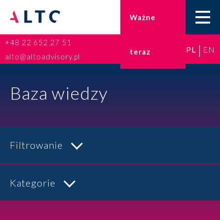
Ważne
+48 22 652 27 51
PL
EN
teraz
Home
alto@altoadvisory.pl
Doradztwo podatkowe
Baza wiedzy
Księgowość
Kadry i płace
Filtrowanie
ESG
Kategorie
Broker ubezpieczeniowy
Prawo karne dla biznesu