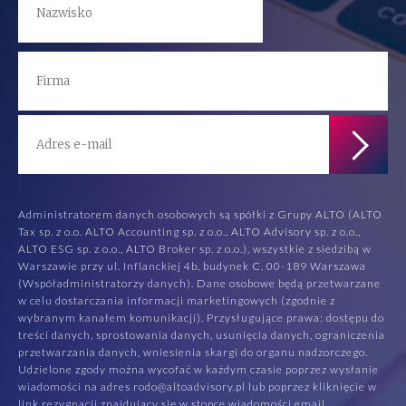
Administratorem danych osobowych są spółki z Grupy ALTO (ALTO
Tax sp. z o.o. ALTO Accounting sp. z o.o., ALTO Advisory sp. z o.o.,
ALTO ESG sp. z o.o., ALTO Broker sp. z o.o.), wszystkie z siedzibą w
Warszawie przy ul. Inflanckiej 4b, budynek C, 00-189 Warszawa
(Współadministratorzy danych). Dane osobowe będą przetwarzane
w celu dostarczania informacji marketingowych (zgodnie z
wybranym kanałem komunikacji). Przysługujące prawa: dostępu do
treści danych, sprostowania danych, usunięcia danych, ograniczenia
przetwarzania danych, wniesienia skargi do organu nadzorczego.
Udzielone zgody można wycofać w każdym czasie poprzez wysłanie
wiadomości na adres rodo@altoadvisory.pl lub poprzez kliknięcie w
link rezygnacji znajdujący się w stopce wiadomości email.