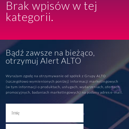
Brak wpisów w tej
Rozwiązania
kategorii.
Zespół
Dołącz do nas
Bądź zawsze na bieżąco,
Dlaczego ALTO
otrzymuj Alert ALTO
Case studies
Wyrażam zgodę na otrzymywanie od spółek z Grupy ALTO
(szczegółowo wymienionych poniżej) informacji marketingowych
Baza wiedzy
(w tym informacji o produktach, usługach, wydarzeniach, ofertach
promocyjnych, badaniach marketingowych) na podany adres e-mail.
ALTOstratus
Kontakt