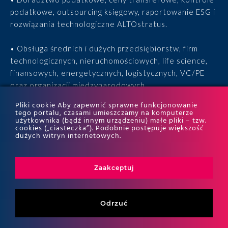
podatkowe, outsourcing księgowy, raportowanie ESG i
rozwiązania technologiczne ALTOstratus.
• Obsługa średnich i dużych przedsiębiorstw, firm
technologicznych, nieruchomościowych, life science,
finansowych, energetycznych, logistycznych, VC/PE
oraz organizacji międzynarodowych.
Pliki cookie Aby zapewnić sprawne funkcjonowanie
• 15 lat doświadczenia, 170 ekspertów, tysiące
tego portalu, czasami umieszczamy na komputerze
użytkownika (bądź innym urządzeniu) małe pliki – tzw.
zrealizowanych projektów i wyróżnienia w rankingach
cookies („ciasteczka”). Podobnie postępuje większość
ITR World Tax i ITR World TP.
dużych witryn internetowych.
Zaakceptuj
Odrzuć