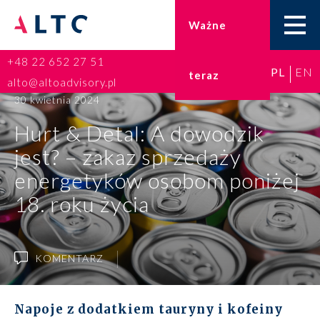
Ważne
+48 22 652 27 51
PL
EN
teraz
Home
alto@altoadvisory.pl
30 kwietnia 2024
Doradztwo podatkowe
Hurt & Detal: A dowodzik
jest? – zakaz sprzedaży
Księgowość
energetyków osobom poniżej
Kadry i płace
18. roku życia
ESG
KOMENTARZ
Broker ubezpieczeniowy
Prawo karne dla biznesu
Napoje z dodatkiem tauryny i kofeiny