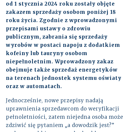
od 1 stycznia 2024 roku zostały objęte
Rozwiązania
zakazem sprzedaży osobom poniżej 18
roku życia. Zgodnie z wprowadzonymi
Zespół
przepisami ustawy o zdrowiu
publicznym, zabrania się sprzedaży
Dołącz do nas
wyrobów w postaci napoju z dodatkiem
kofeiny lub tauryny osobom
Dlaczego ALTO
niepełnoletnim. Wprowadzony zakaz
obejmuje także sprzedaż energetyków
Case studies
na terenach jednostek systemu oświaty
oraz w automatach.
Baza wiedzy
Jednocześnie, nowe przepisy nadają
ALTOstratus
uprawnienia sprzedawcom do weryfikacji
pełnoletniości, zatem niejedna osoba może
Kontakt
zdziwić się pytaniem „a dowodzik jest?”