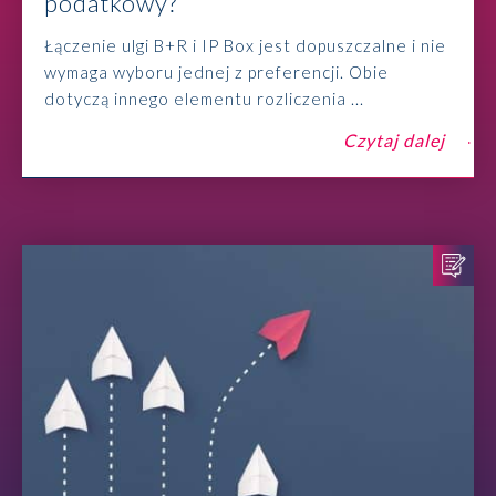
podatkowy?
Łączenie ulgi B+R i IP Box jest dopuszczalne i nie
wymaga wyboru jednej z preferencji. Obie
dotyczą innego elementu rozliczenia ...
Czytaj dalej