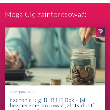
Mogą Cię zainteresować:
6 sierpnia 2026
Łączenie ulgi B+R i IP Box – jak
bezpiecznie stosować „złoty duet”