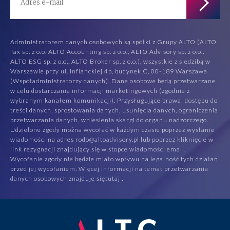
Administratorem danych osobowych są spółki z Grupy ALTO (ALTO
Tax sp. z o.o. ALTO Accounting sp. z o.o., ALTO Advisory sp. z o.o.,
ALTO ESG sp. z o.o., ALTO Broker sp. z o.o.), wszystkie z siedzibą w
Warszawie przy ul. Inflanckiej 4b, budynek C, 00-189 Warszawa
(Współadministratorzy danych). Dane osobowe będą przetwarzane
w celu dostarczania informacji marketingowych (zgodnie z
wybranym kanałem komunikacji). Przysługujące prawa: dostępu do
treści danych, sprostowania danych, usunięcia danych, ograniczenia
przetwarzania danych, wniesienia skargi do organu nadzorczego.
Udzielone zgody można wycofać w każdym czasie poprzez wysłanie
wiadomości na adres rodo@altoadvisory.pl lub poprzez kliknięcie w
link rezygnacji znajdujący się w stopce wiadomości email.
Wycofanie zgody nie będzie miało wpływu na legalność tych działań
przed jej wycofaniem. Więcej informacji na temat przetwarzania
danych osobowych znajduje się
tutaj
.