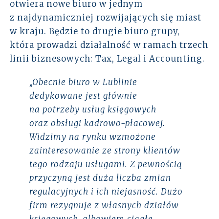
otwiera nowe biuro w jednym
Rozwiązania
z najdynamiczniej rozwijających się miast
w kraju. Będzie to drugie biuro grupy,
Zespół
która prowadzi działalność w ramach trzech
linii biznesowych: Tax, Legal i Accounting.
Dołącz do nas
„Obecnie biuro w Lublinie
Dlaczego ALTO
dedykowane jest głównie
na potrzeby usług księgowych
Case studies
oraz obsługi kadrowo-płacowej.
Widzimy na rynku wzmożone
Baza wiedzy
zainteresowanie ze strony klientów
tego rodzaju usługami. Z pewnością
ALTOstratus
przyczyną jest duża liczba zmian
regulacyjnych i ich niejasność. Dużo
Kontakt
firm rezygnuje z własnych działów