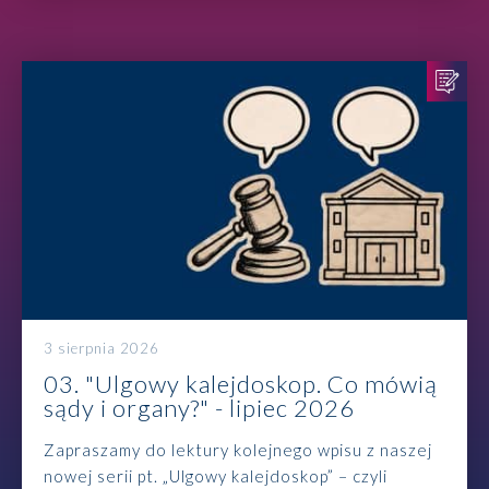
3 sierpnia 2026
03. "Ulgowy kalejdoskop. Co mówią
sądy i organy?" - lipiec 2026
Zapraszamy do lektury kolejnego wpisu z naszej
nowej serii pt. „Ulgowy kalejdoskop” – czyli