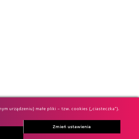
 urządzeniu) małe pliki – tzw. cookies („ciasteczka”).
Zmień ustawienia