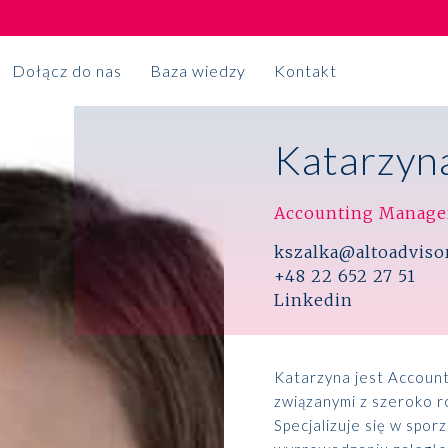
Dołącz do nas
Baza wiedzy
Kontakt
Katarzyna
Księgowość
NA CZASIE
Outsourcing księgowy
Accounting Manage
Premiera Raportu
kszalka@altoadvisor
Usługi sekretariatu korporacyjnego
Made in Poland
+48 22 652 27 51
Linkedin
Projekty księgowe
2024
Katarzyna jest Account
Broker ubezpieczeniowy
związanymi z szeroko 
Specjalizuje się w spo
Więcej
Rozwiązania dla firm