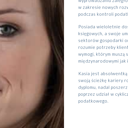
wyprowadzaniu zaległo
w zakresie nowych roz
Zabezpieczenie osób zarządzających
EKSPERCI
podczas kontroli podat
Programy pracownicze
Posiada wieloletnie do
księgowych, a swoje umi
sektorów gospodarki o
rozumie potrzeby klien
wymogi, którym muszą s
międzynarodowymi jak i
Paweł Fałkowski
Managing Partner, Accounting
Kasia jest absolwentk
swoją ścieżkę kariery 
Wszyscy
dyplomu, nadal poszerz
poprzez udział w cykli
podatkowego.