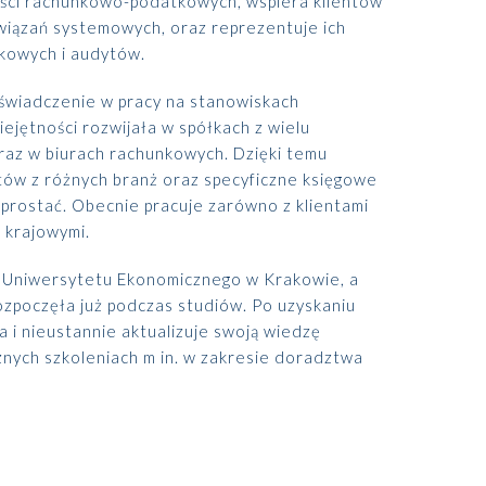
ści rachunkowo-podatkowych, wspiera klientów
Prawo karne dla biznesu
wiązań systemowych, oraz reprezentuje ich
CASE STUDIES
kowych i audytów.
świadczenie w pracy na stanowiskach
Spór o rozliczenie strat po
ejętności rozwijała w spółkach z wielu
reorganizacji grupy –
pełe...
raz w biurach rachunkowych. Dzięki temu
tów z różnych branż oraz specyficzne księgowe
prostać. Obecnie pracuje zarówno z klientami
ALTOOL JPK CIT –
 krajowymi.
pomoc w raportowaniu
mimo ograniczeń ...
ą Uniwersytetu Ekonomicznego w Krakowie, a
rozpoczęła już podczas studiów. Po uzyskaniu
Więcej
a i nieustannie aktualizuje swoją wiedzę
cznych szkoleniach m in. w zakresie doradztwa