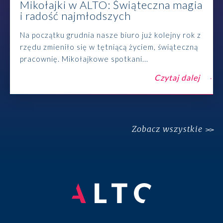
Mikołajki w ALTO: Świąteczna magia
i radość najmłodszych
Na początku grudnia nasze biuro już kolejny rok z
rzędu zmieniło się w tętniącą życiem, świąteczną
pracownię. Mikołajkowe spotkani...
Czytaj dalej
Zobacz wszystkie