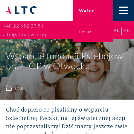
Ważne
+48 22 652 27 51
PL
EN
teraz
Home
alto@altoadvisory.pl
3 stycznia 2024
Doradztwo podatkowe
Wsparcie fundacji Psiebojowi
oraz IOP w Otwocku
Księgowość
Kadry i płace
CSR
ESG
Choć dopiero co pisaliśmy o wsparciu
Broker ubezpieczeniowy
Szlachetnej Paczki, na tej świątecznej akcji
nie poprzestaliśmy! Dziś mamy jeszcze dwie
Prawo karne dla biznesu