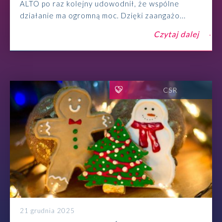
ALTO po raz kolejny udowodnił, że wspólne
działanie ma ogromną moc. Dzięki zaangażo...
Czytaj dalej
CSR
21 grudnia 2025