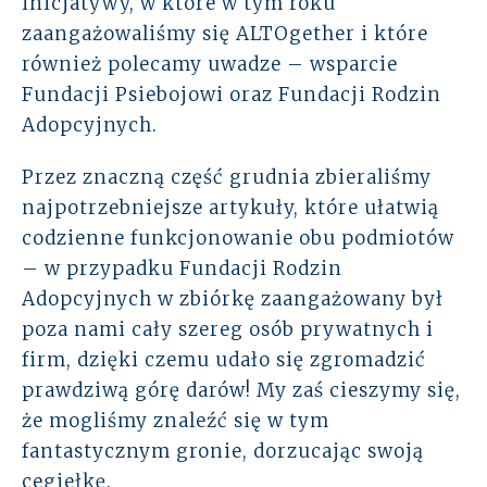
inicjatywy, w które w tym roku
zaangażowaliśmy się ALTOgether i które
Rozwiązania
również polecamy uwadze – wsparcie
Zespół
Fundacji Psiebojowi oraz Fundacji Rodzin
Adopcyjnych.
Dołącz do nas
Przez znaczną część grudnia zbieraliśmy
najpotrzebniejsze artykuły, które ułatwią
Dlaczego ALTO
codzienne funkcjonowanie obu podmiotów
Case studies
– w przypadku Fundacji Rodzin
Adopcyjnych w zbiórkę zaangażowany był
Baza wiedzy
poza nami cały szereg osób prywatnych i
firm, dzięki czemu udało się zgromadzić
ALTOstratus
prawdziwą górę darów! My zaś cieszymy się,
że mogliśmy znaleźć się w tym
Kontakt
fantastycznym gronie, dorzucając swoją
cegiełkę.