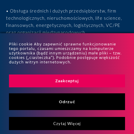
• Obsługa średnich i dużych przedsiębiorstw, firm
technologicznych, nieruchomościowych, life science,
finansowych, energetycznych, logistycznych, VC/PE
oraz organizacji międzynarodowych.
Pliki cookie Aby zapewnić sprawne funkcjonowanie
• 15 lat doświadczenia, 170 ekspertów, tysiące
tego portalu, czasami umieszczamy na komputerze
użytkownika (bądź innym urządzeniu) małe pliki – tzw.
zrealizowanych projektów i wyróżnienia w rankingach
cookies („ciasteczka”). Podobnie postępuje większość
ITR World Tax i ITR World TP.
dużych witryn internetowych.
Zaakceptuj
Odrzuć
Czytaj Więcej
Copyritht 2026