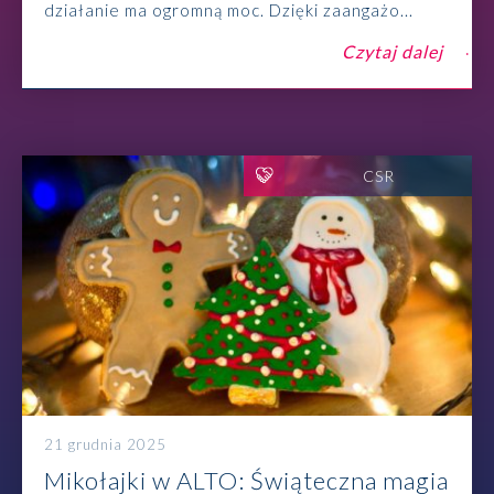
działanie ma ogromną moc. Dzięki zaangażo...
Czytaj dalej
CSR
21 grudnia 2025
Mikołajki w ALTO: Świąteczna magia