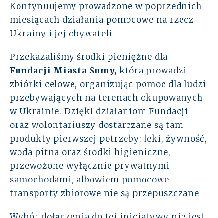
Kontynuujemy prowadzone w poprzednich
Rozwiązania
miesiącach działania pomocowe na rzecz
Ukrainy i jej obywateli.
Zespół
Przekazaliśmy środki pieniężne dla
Dołącz do nas
Fundacji Miasta Sumy
,
która prowadzi
zbiórki celowe, organizując pomoc dla ludzi
Dlaczego ALTO
przebywających na terenach okupowanych
w Ukrainie. Dzięki działaniom Fundacji
Case studies
oraz wolontariuszy dostarczane są tam
produkty pierwszej potrzeby: leki, żywność,
Baza wiedzy
woda pitna oraz środki higieniczne,
przewożone wyłącznie prywatnymi
ALTOstratus
samochodami, albowiem pomocowe
transporty zbiorowe nie są przepuszczane.
Kontakt
Wybór dołączenia do tej inicjatywy nie jest