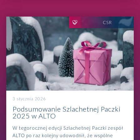
CSR
3 stycznia 2026
Podsumowanie Szlachetnej Paczki
2025 w ALTO
W tegorocznej edycji Szlachetnej Paczki zespół
ALTO po raz kolejny udowodnił, że wspólne