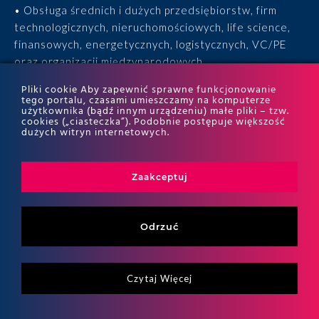
• Obsługa średnich i dużych przedsiębiorstw, firm
technologicznych, nieruchomościowych, life science,
finansowych, energetycznych, logistycznych, VC/PE
oraz organizacji międzynarodowych.
Pliki cookie Aby zapewnić sprawne funkcjonowanie
• 15 lat doświadczenia, 170 ekspertów, tysiące
tego portalu, czasami umieszczamy na komputerze
użytkownika (bądź innym urządzeniu) małe pliki – tzw.
zrealizowanych projektów i wyróżnienia w rankingach
cookies („ciasteczka”). Podobnie postępuje większość
ITR World Tax i ITR World TP.
dużych witryn internetowych.
Zaakceptuj
Odrzuć
Czytaj Więcej
Copyritht 2026
ALTO All right reserved