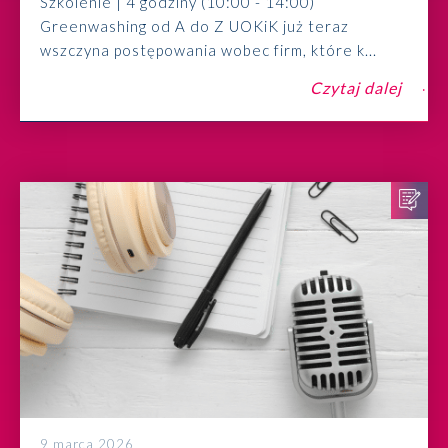
Szkolenie | 4 godziny (10:00 - 14:00)
Greenwashing od A do Z UOKiK już teraz
wszczyna postępowania wobec firm, które k...
Czytaj dalej
9 marca 2026