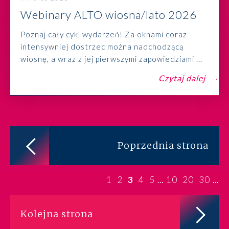
Webinary ALTO wiosna/lato 2026
Poznaj cały cykl wydarzeń! Za oknami coraz
intensywniej dostrzec można nadchodzącą
wiosnę, a wraz z jej pierwszymi zapowiedziami ...
Czytaj dalej
Poprzednia strona
1
2
3
4
5
10
20
30
...
...
Kolejna strona