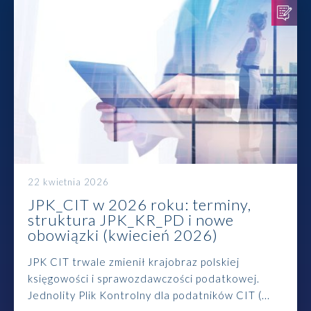
Rozwiązania
Zespół
Dołącz do nas
Dlaczego ALTO
Case studies
22 kwietnia 2026
JPK_CIT w 2026 roku: terminy,
Baza wiedzy
struktura JPK_KR_PD i nowe
obowiązki (kwiecień 2026)
ALTOstratus
JPK CIT trwale zmienił krajobraz polskiej
Kontakt
księgowości i sprawozdawczości podatkowej.
Jednolity Plik Kontrolny dla podatników CIT (...