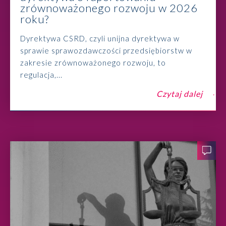
zrównoważonego rozwoju w 2026
roku?
Dyrektywa CSRD, czyli unijna dyrektywa w
sprawie sprawozdawczości przedsiębiorstw w
zakresie zrównoważonego rozwoju, to
regulacja,...
Czytaj dalej