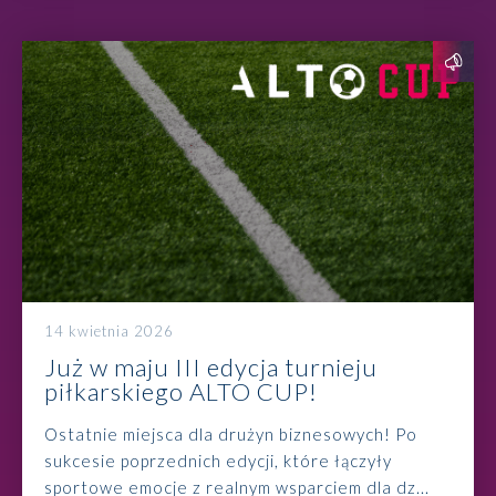
14 kwietnia 2026
Już w maju III edycja turnieju
piłkarskiego ALTO CUP!
Ostatnie miejsca dla drużyn biznesowych! Po
sukcesie poprzednich edycji, które łączyły
sportowe emocje z realnym wsparciem dla dz...