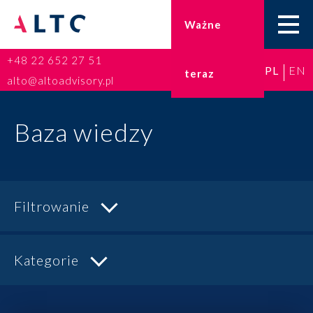
Ważne
+48 22 652 27 51
PL
EN
teraz
Home
alto@altoadvisory.pl
Doradztwo podatkowe
Baza wiedzy
Księgowość
Kadry i płace
Filtrowanie
ESG
Kategorie
Broker ubezpieczeniowy
Prawo karne dla biznesu