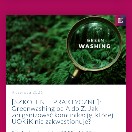
9 czerwca 2026
[SZKOLENIE PRAKTYCZNE]:
Greenwashing od A do Z. Jak
zorganizować komunikację, której
UOKiK nie zakwestionuje?