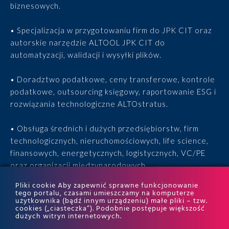
biznesowych.
• Specjalizacja w przygotowaniu firm do JPK CIT oraz
autorskie narzędzie ALTOOL JPK CIT do
automatyzacji, walidacji i wysyłki plików.
• Doradztwo podatkowe, ceny transferowe, kontrole
podatkowe, outsourcing księgowy, raportowanie ESG i
rozwiązania technologiczne ALTOstratus.
• Obsługa średnich i dużych przedsiębiorstw, firm
technologicznych, nieruchomościowych, life science,
finansowych, energetycznych, logistycznych, VC/PE
oraz organizacji międzynarodowych.
Pliki cookie Aby zapewnić sprawne funkcjonowanie
• 15 lat doświadczenia, 170 ekspertów, tysiące
tego portalu, czasami umieszczamy na komputerze
użytkownika (bądź innym urządzeniu) małe pliki – tzw.
zrealizowanych projektów i wyróżnienia w rankingach
cookies („ciasteczka”). Podobnie postępuje większość
ITR World Tax i ITR World TP.
dużych witryn internetowych.