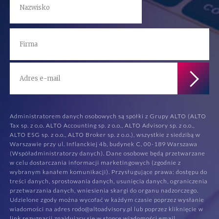
Administratorem danych osobowych są spółki z Grupy ALTO (ALTO
Tax sp. z o.o. ALTO Accounting sp. z o.o., ALTO Advisory sp. z o.o.,
ALTO ESG sp. z o.o., ALTO Broker sp. z o.o.), wszystkie z siedzibą w
Warszawie przy ul. Inflanckiej 4b, budynek C, 00-189 Warszawa
(Współadministratorzy danych). Dane osobowe będą przetwarzane
w celu dostarczania informacji marketingowych (zgodnie z
wybranym kanałem komunikacji). Przysługujące prawa: dostępu do
treści danych, sprostowania danych, usunięcia danych, ograniczenia
przetwarzania danych, wniesienia skargi do organu nadzorczego.
Udzielone zgody można wycofać w każdym czasie poprzez wysłanie
wiadomości na adres rodo@altoadvisory.pl lub poprzez kliknięcie w
link rezygnacji znajdujący się w stopce wiadomości email.